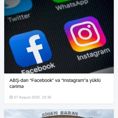
ABŞ-dən “Facebook” və “Instagram”a yüklü
cərimə
07 Avqust 2026, 19:36