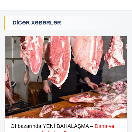
DIGƏR XƏBƏRLƏR
Ət bazarında YENİ BAHALAŞMA –
Dana və