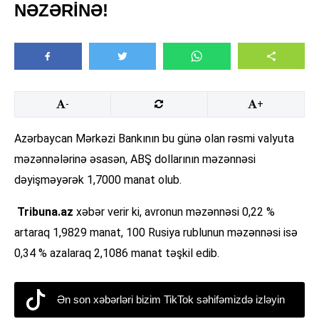
NƏZƏRİNƏ!
-
+
Azərbaycan Mərkəzi Bankının bu günə olan rəsmi valyuta
məzənnələrinə əsasən, ABŞ dollarının məzənnəsi
dəyişməyərək 1,7000 manat olub.
Tribuna.az
xəbər verir ki, avronun məzənnəsi 0,22 %
artaraq 1,9829 manat, 100 Rusiya rublunun məzənnəsi isə
0,34 % azalaraq 2,1086 manat təşkil edib.
Ən son xəbərləri bizim TikTok səhifəmizdə izləyin