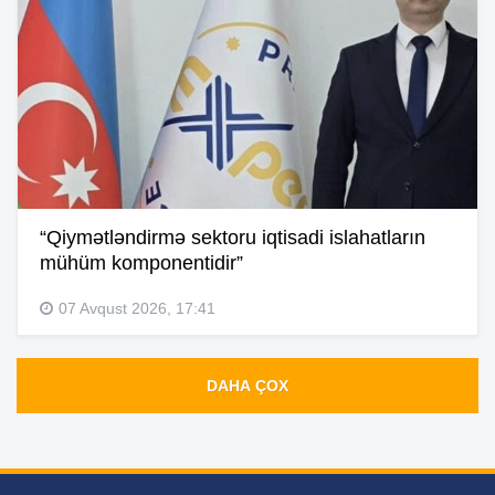
“Qiymətləndirmə sektoru iqtisadi islahatların
mühüm komponentidir”
07 Avqust 2026, 17:41
DAHA ÇOX