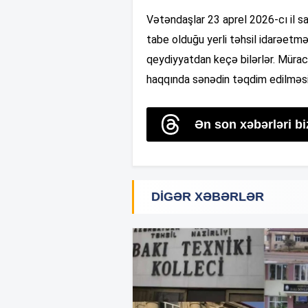
Vətəndaşlar 23 aprel 2026-cı il s
tabe olduğu yerli təhsil idarəetm
qeydiyyatdan keçə bilərlər. Müraci
haqqında sənədin təqdim edilməsi
Ən son xəbərləri b
DIGƏR XƏBƏRLƏR