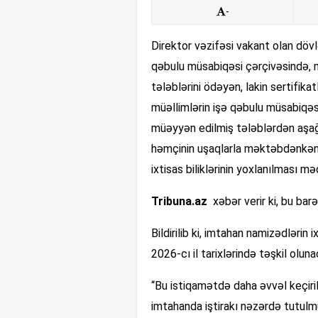
-
Direktor vəzifəsi vakant olan dövl
qəbulu müsabiqəsi çərçivəsində, m
tələblərini ödəyən, lakin sertifik
müəllimlərin işə qəbulu müsabiqəs
müəyyən edilmiş tələblərdən aşağı 
həmçinin uşaqlarla məktəbdənkənar 
ixtisas biliklərinin yoxlanılması m
Tribuna.az
xəbər verir ki, bu b
Bildirilib ki, imtahan namizədlərin
2026-cı il tarixlərində təşkil oluna
“Bu istiqamətdə daha əvvəl keçir
imtahanda iştirakı nəzərdə tutulm