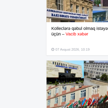
Kolleclərə qəbul olmaq istəyə
üçün –
Vacib xəbər
07 Avqust 2026, 10:19