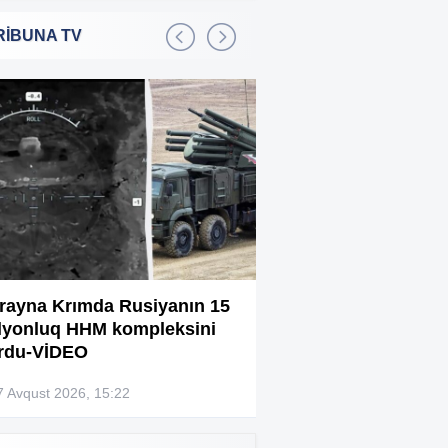
RİBUNA TV
Bakıda 2,5 milyon manata
:01
şadlıq sarayı satılır
Sərdar Ortaç xəstəxanaya
:22
yerləşdirilib?
Rüşvətdə təqsirləndirilən 3
:01
vəzifəli şəxsin məhkəməsi
başlayır
“Həyat yoldaşın istəmirsə,
:59
oxuma, nə məcburdur”
rayna Krımda Rusiyanın 15
Bağlanan universit
lyonluq HHM kompleksini
müəllimləri narazıd
Kiberpolis əməliyyat keçirdi:
:54
rdu-VİDEO
Xarici saytları ələ keçirən
şəxslər tutuldu (VİDEO)
7 Avqust 2026, 15:22
07 Avqust 2026, 13:4
Prokurorluq həbs edilən rəislə
:52
bağlı məlumat yaydı