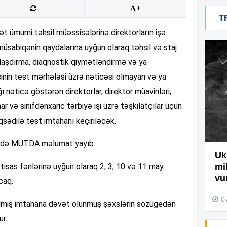
+
T
19
ət ümumi təhsil müəssisələrinə direktorların işə
üsabiqənin qaydalarına uyğun olaraq təhsil və staj
18
atlaşdırma, diaqnostik qiymətləndirmə və ya
inin test mərhələsi üzrə nəticəsi olmayan və ya
nəticə göstərən direktorlar, direktor müavinləri,
18
və sinifdənxaric tərbiyə işi üzrə təşkilatçılar üçün
əqsədilə test imtahanı keçiriləcək.
17
arədə MÜTDA məlumat yayıb.
Ağdamda yanğını bu şəxs
Uk
 ixtisas fənlərinə uyğun olaraq 2, 3, 10 və 11 may
törədibmiş – Video
mi
17
vu
caq.
04 Avqust 2026, 09:45
0
ilmiş imtahana dəvət olunmuş şəxslərin sözügedən
ur.
17