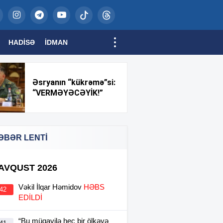
HADISƏ
İDMAN
Əsryanın “kükrəmə”si:
“VERMƏYƏCƏYİK!”
ƏBƏR LENTİ
 AVQUST 2026
Vəkil İlqar Həmidov
HƏBS
:42
EDİLDİ
“Bu müqavilə heç bir ölkəyə