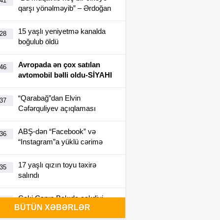
:41
qarşı yönəlməyib” – Ərdoğan
15 yaşlı yeniyetmə kanalda
:28
boğulub öldü
Avropada ən çox satılan
:46
avtomobil bəlli oldu-SİYAHI
“Qarabağ”dan Elvin
:37
Cəfərquliyev açıqlaması
ABŞ-dən “Facebook” və
:36
“Instagram”a yüklü cərimə
17 yaşlı qızın toyu təxirə
:35
salındı
Ceki Çanın Bakıda çəkdiyi
:25
BÜTÜN XƏBƏRLƏR
filmə görə Azərbaycan 1
milyon dollar ödəyə bilər?