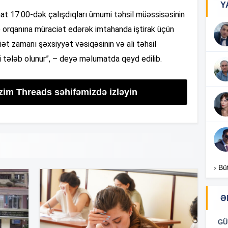
Y
aat 17:00-dək çalışdıqları ümumi təhsil müəssisəsinin
17
ə orqanına müraciət edərək imtahanda iştirak üçün
ət zamanı şəxsiyyət vəsiqəsinin və ali təhsil
 tələb olunur”, – deyə məlumatda qeyd edilib.
17
izim Threads səhifəmizdə izləyin
17
16
› Bü
Ə
16
GÜ