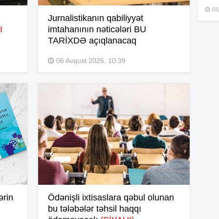
03
Jurnalistikanın qabiliyyət
I
imtahanının nəticələri BU
15
TARİXDƏ açıqlanacaq
06 Avqust 2026, 10:39
15
15
15
15
ərin
Ödənişli ixtisaslara qəbul olunan
bu tələbələr təhsil haqqı