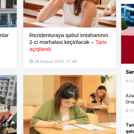
16
16
nlər
Rezidenturaya qəbul imtahanının
2-ci mərhələsi keçiriləcək –
Tarix
16
açıqlandı
06 Avqust 2026, 17:46
Sən
16
01
16
Azər
Orta
02
15
Tan
qal
15