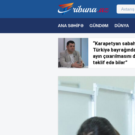
ANA SƏHIFƏ
GÜNDƏM
DÜNYA
MƏDƏNIYYƏT
MAQAZIN
TEXNOL
“Karapetyan saba
Türkiyə bayrağınd
ayın çıxarılmasını 
təklif edə bilər”