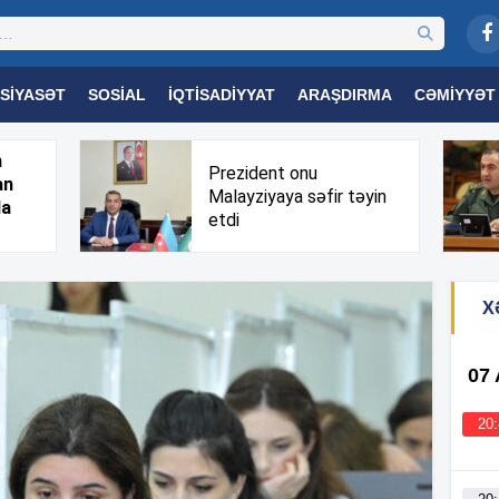
SIYASƏT
SOSIAL
İQTISADIYYAT
ARAŞDIRMA
CƏMIYYƏT
OGIYA
TƏHSIL
SAĞLAMLIQ
MARAQLI
TRIBUNA TV
h
Prezident onu
an
Malayziyaya səfir təyin
da
etdi
X
07
20