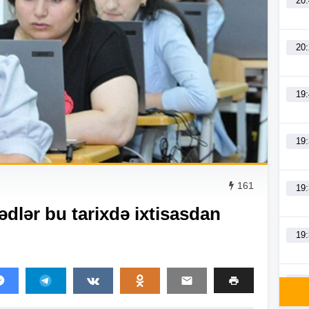
20
20
19
19
161
19
dlər bu tarixdə ixtisasdan
19
19