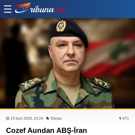
15 İyun 2026, 20:24
Dünya
671
Cozef Aundan ABŞ-İran