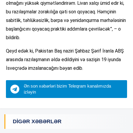
olmağını yüksək qiymətləndirirəm. Livan xalqı ümid edir ki,
bu razılaşmalar zorakılığa qəti son qoyacaq. Həmçinin
sabitlik, təhlükəsizlik, bərpa və yenidənqurma mərhələsinin
başlanğıcını qoyacaq praktiki addımlara çevriləcək”, – o
bildirib.
Qeyd edək ki, Pakistan Baş naziri Şahbaz Şərif İranla ABŞ
arasında razılaşmanın əldə edildiyini və sazişin 19 iyunda
İsveçrədə imzalanacağını bəyan edib.
Ən son xəbərləri bizim Teleqram kanalımızda
izləyin
DIGƏR XƏBƏRLƏR