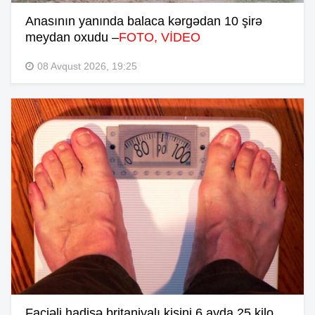
Anasının yanında balaca kərgədan 10 şirə
meydan oxudu –
FOTO, VİDEO
08 Avqust 2026, 19:25
Faciəli hadisə britaniyalı kişini 6 ayda 25 kilo