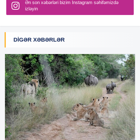
Ən son xəbərləri bizim Instagram səhifəmizdə
izləyin
DIGƏR XƏBƏRLƏR