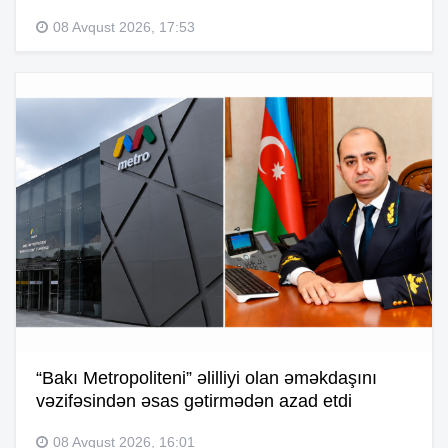
08 Avqust 2026, 17:53
“Bakı Metropoliteni” əlilliyi olan əməkdaşını
vəzifəsindən əsas gətirmədən azad etdi
08 Avqust 2026, 16:01