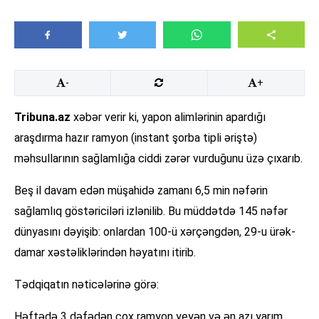
-
+
Tribuna.az
xəbər verir ki, yapon alimlərinin apardığı
araşdırma hazır ramyon (instant şorba tipli əriştə)
məhsullarının sağlamlığa ciddi zərər vurduğunu üzə çıxarıb.
Beş il davam edən müşahidə zamanı 6,5 min nəfərin
sağlamlıq göstəriciləri izlənilib. Bu müddətdə 145 nəfər
dünyasını dəyişib: onlardan 100-ü xərçəngdən, 29-u ürək-
damar xəstəliklərindən həyatını itirib.
Tədqiqatın nəticələrinə görə:
Həftədə 3 dəfədən çox ramyon yeyən və ən azı yarım