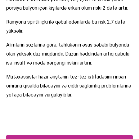
porsiya bulyon içən kişilərdə erkən ölüm riski 2 dəfə artır.
Ramyonu spirtli içki ilə qəbul edənlərdə bu risk 2,7 dəfə
yüksəlir.
Alimlərin sözlərinə görə, təhlükənin əsas səbəbi bulyonda
olan yüksək duz miqdarıdır. Duzun həddindən artıq qəbulu
isə insult və mədə xərçəngi riskini artırır.
Mütəxəssislər hazır əriştənin tez-tez istifadəsinin insan
ömrünü qısalda biləcəyini və ciddi sağlamlıq problemlərinə
yol aça biləcəyini vurğulayıblar.