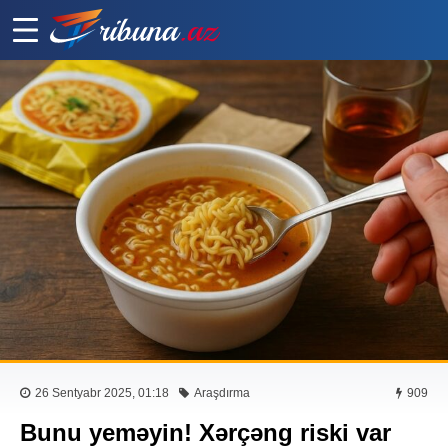
26 Sentyabr 2025, 01:18
Araşdırma
909
Bunu yeməyin! Xərçəng riski var