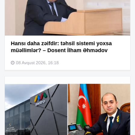
Hansı daha zəifdir: təhsil sistemi yoxsa
müəllimlər? – Dosent İlham Əhmədov
08 Avqust 2026, 16:18