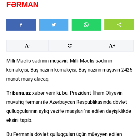
FƏRMAN
-
+
Milli Məclis sədrinin müşaviri, Milli Məclis sədrinin
köməkçisi, Baş nazirin köməkçisi, Baş nazirin müşaviri 2425
manat maaş alacaq.
Tribuna.az
xəbər verir ki, bu, Prezident İlham Əliyevin
müvafiq fərmanı ilə Azərbaycan Respublikasında dövlət
qulluqçularının aylıq vəzifə maaşları”na edilən dəyişiklikdə
əksini tapıb.
Bu Fərmanla dövlət qulluqçuları üçün müəyyən edilən