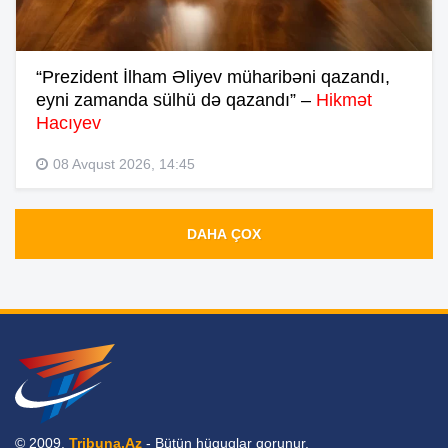
“Prezident İlham Əliyev müharibəni qazandı,
eyni zamanda sülhü də qazandı” –
Hikmət
Hacıyev
08 Avqust 2026, 14:45
DAHA ÇOX
© 2009,
Tribuna.Az
- Bütün hüquqlar qorunur.