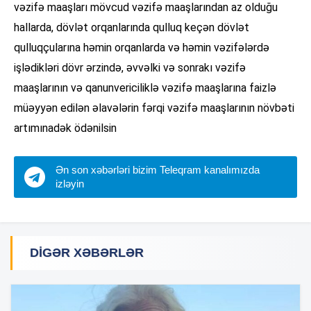
vəzifə maaşları mövcud vəzifə maaşlarından az olduğu
hallarda, dövlət orqanlarında qulluq keçən dövlət
qulluqçularına həmin orqanlarda və həmin vəzifələrdə
işlədikləri dövr ərzində, əvvəlki və sonrakı vəzifə
maaşlarının və qanunvericiliklə vəzifə maaşlarına faizlə
müəyyən edilən əlavələrin fərqi vəzifə maaşlarının növbəti
artımınadək ödənilsin
Ən son xəbərləri bizim Teleqram kanalımızda
izləyin
DIGƏR XƏBƏRLƏR