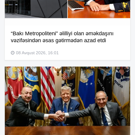
“Bakı Metropoliteni” əlilliyi olan əməkdaşını
vəzifəsindən əsas gətirmədən azad etdi
08 Avqust 2026, 16:01