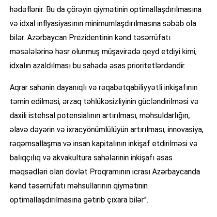
hədəflənir. Bu da çörəyin qiymətinin optimallaşdırılmasına
və idxal inflyasiyasının minimumlaşdırılmasına səbəb ola
bilər. Azərbaycan Prezidentinin kənd təsərrüfatı
məsələlərinə həsr olunmuş müşavirədə qeyd etdiyi kimi,
idxalın azaldılması bu sahədə əsas prioritetlərdəndir.
Aqrar sahənin dayanıqlı və rəqabətqabiliyyətli inkişafının
təmin edilməsi, ərzaq təhlükəsizliyinin gücləndirilməsi və
daxili istehsal potensialının artırılması, məhsuldarlığın,
əlavə dəyərin və ixracyönümlülüyün artırılması, innovasiya,
rəqəmsallaşma və insan kapitalının inkişaf etdirilməsi və
balıqçılıq və akvakultura sahələrinin inkişafı əsas
məqsədləri olan dövlət Proqramının icrası Azərbaycanda
kənd təsərrüfatı məhsullarının qiymətinin
optimallaşdırılmasına gətirib çıxara bilər”.