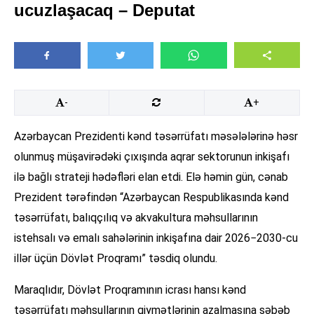
ucuzlaşacaq – Deputat
-
+
Azərbaycan Prezidenti kənd təsərrüfatı məsələlərinə həsr
olunmuş müşavirədəki çıxışında aqrar sektorunun inkişafı
ilə bağlı strateji hədəfləri elan etdi. Elə həmin gün, cənab
Prezident tərəfindən “Azərbaycan Respublikasında kənd
təsərrüfatı, balıqçılıq və akvakultura məhsullarının
istehsalı və emalı sahələrinin inkişafına dair 2026−2030-cu
illər üçün Dövlət Proqramı” təsdiq olundu.
Maraqlıdır, Dövlət Proqramının icrası hansı kənd
təsərrüfatı məhsullarının qiymətlərinin azalmasına səbəb