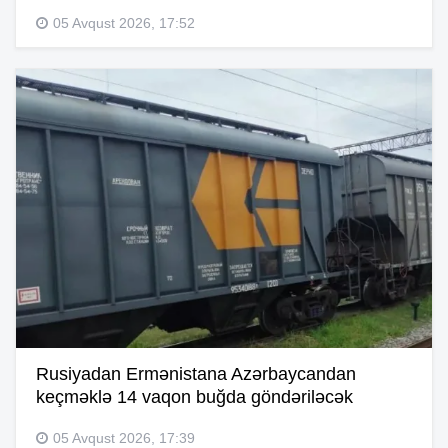
05 Avqust 2026, 17:52
Rusiyadan Ermənistana Azərbaycandan
keçməklə 14 vaqon buğda göndəriləcək
05 Avqust 2026, 17:39