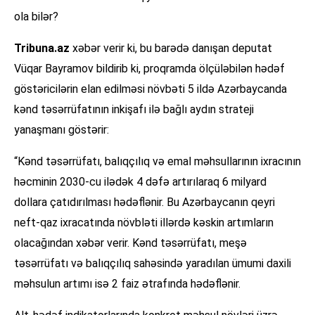
ola bilər?
Tribuna.az
xəbər verir ki, bu barədə danışan deputat
Vüqar Bayramov bildirib ki, proqramda ölçüləbilən hədəf
göstəricilərin elan edilməsi növbəti 5 ildə Azərbaycanda
kənd təsərrüfatının inkişafı ilə bağlı aydın strateji
yanaşmanı göstərir:
“Kənd təsərrüfatı, balıqçılıq və emal məhsullarının ixracının
həcminin 2030-cu ilədək 4 dəfə artırılaraq 6 milyard
dollara çatıdırılması hədəflənir. Bu Azərbaycanın qeyri
neft-qaz ixracatında növbləti illərdə kəskin artımların
olacağından xəbər verir. Kənd təsərrüfatı, meşə
təsərrüfatı və balıqçılıq sahəsində yaradılan ümumi daxili
məhsulun artımı isə 2 faiz ətrafında hədəflənir.