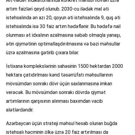
Alt-hədəf indikatorlarında konkret məhsul növləri üzrə
artım faizləri qeyd olunub. 2030-cu ilədək mal əti
istehsalında ən azı 20, qoyun əti istehsalında 9, quş əti
istehsalında isə 30 faiz artım hədəflənir. Bu hədəfə nail
olunması ət idxalının azalmasına səbəb olmaqla yanaşı,
ətin qiymətinin optimallaşdırılmasına və bəzi məhsullar
üzrə azalmasına gətirib çıxara bilər.
İstixana komplekslərinin sahəsinin 1500 hektardan 2000
hektara çatıdırlması kənd təsərrüfatı məhsullarının
mövsümdən sonrakı dövr üçün saxlanmasına imkan
verəcək. Bu mövsümdən sonrakı dövrdə qiymət
artımlarının qarşısının alınması baxımdan vacib
alətlərdəndir.
Azərbaycan üçün strateji məhsul hesab olunan buğda
istehsalı həcminin ölkə üzrə 20 faiz artırılması da