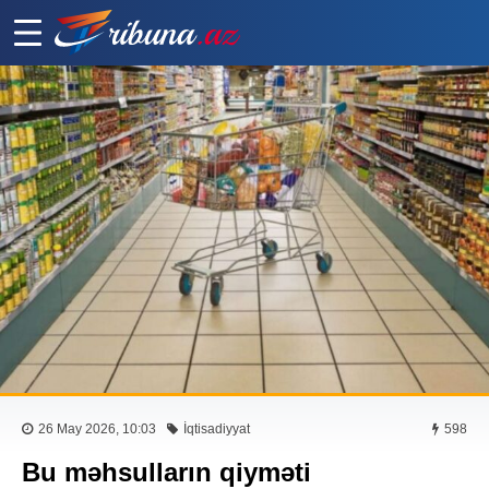
26 May 2026, 10:03
İqtisadiyyat
598
Bu məhsulların qiyməti