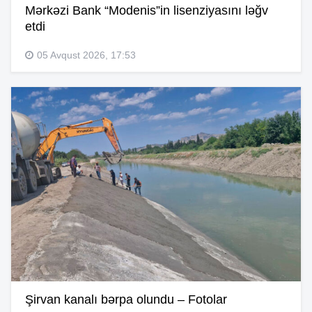
Mərkəzi Bank “Modenis”in lisenziyasını ləğv
etdi
05 Avqust 2026, 17:53
Şirvan kanalı bərpa olundu – Fotolar