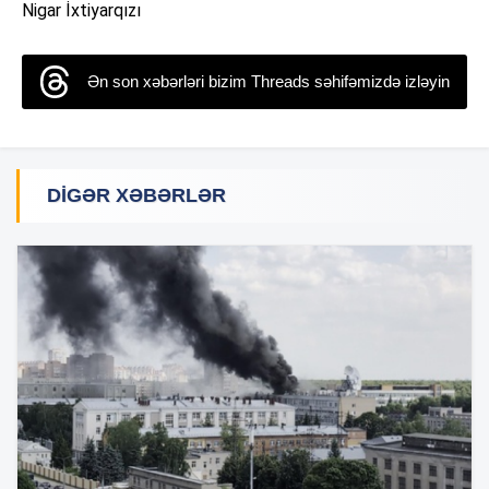
Nigar İxtiyarqızı
Ən son xəbərləri bizim Threads səhifəmizdə izləyin
DIGƏR XƏBƏRLƏR