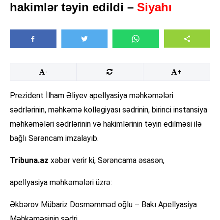
hakimlər təyin edildi –
Siyahı
-
+
Prezident İlham Əliyev apellyasiya məhkəmələri
sədrlərinin, məhkəmə kollegiyası sədrinin, birinci instansiya
məhkəmələri sədrlərinin və hakimlərinin təyin edilməsi ilə
bağlı Sərəncam imzalayıb.
Tribuna.az
xəbər verir ki, Sərəncama əsasən,
apellyasiya məhkəmələri üzrə:
Əkbərov Mübariz Dosməmməd oğlu – Bakı Apellyasiya
Məhkəməsinin sədri