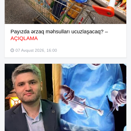
Payızda ərzaq məhsulları ucuzlaşacaq? –
AÇIQLAMA
07 Avqust 2026, 16:00