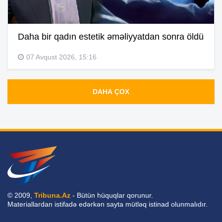
Daha bir qadın estetik əməliyyatdan sonra öldü
07 Avqust 2026, 15:16
DAHA ÇOX
© 2009,
Tribuna.Az
- Bütün hüquqlar qorunur.
Materiallardan istifadə edərkən sayta mütləq istinad olunmalıdır.