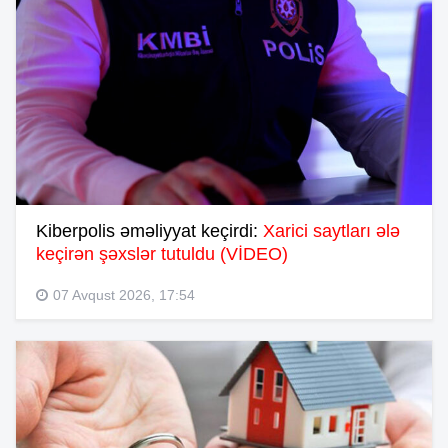
Kiberpolis əməliyyat keçirdi:
Xarici saytları ələ
keçirən şəxslər tutuldu (VİDEO)
07 Avqust 2026, 17:54