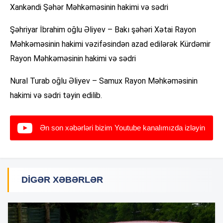
Xankəndi Şəhər Məhkəməsinin hakimi və sədri
Şəhriyar İbrahim oğlu Əliyev – Bakı şəhəri Xətai Rayon
Məhkəməsinin hakimi vəzifəsindən azad edilərək Kürdəmir
Rayon Məhkəməsinin hakimi və sədri
Nural Turab oğlu Əliyev – Samux Rayon Məhkəməsinin
hakimi və sədri təyin edilib.
Ən son xəbərləri bizim Youtube kanalımızda izləyin
DIGƏR XƏBƏRLƏR