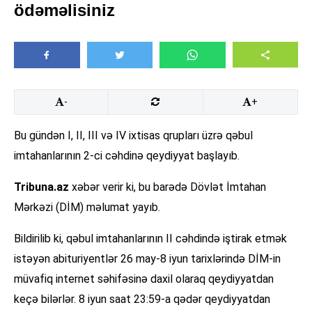
ödəməlisiniz
-
+
Bu gündən I, II, III və IV ixtisas qrupları üzrə qəbul
imtahanlarının 2-ci cəhdinə qeydiyyat başlayıb.
Tribuna.az
xəbər verir ki, bu barədə Dövlət İmtahan
Mərkəzi (DİM) məlumat yayıb.
Bildirilib ki, qəbul imtahanlarının II cəhdində iştirak etmək
istəyən abituriyentlər 26 may-8 iyun tarixlərində DİM-in
müvafiq internet səhifəsinə daxil olaraq qeydiyyatdan
keçə bilərlər. 8 iyun saat 23:59-a qədər qeydiyyatdan