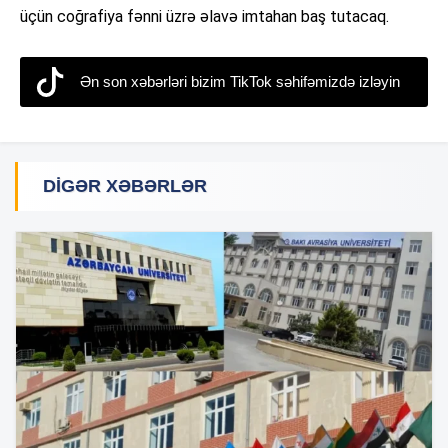
üçün coğrafiya fənni üzrə əlavə imtahan baş tutacaq.
Ən son xəbərləri bizim TikTok səhifəmizdə izləyin
DIGƏR XƏBƏRLƏR