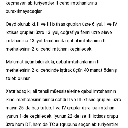
keçməyən abituriyentlər II cəhd imtahanlarına
buraxılmayacaqlar.
Qeyd olunub ki, II və III ixtisas qrupları üzrə 6 iyul, I və IV
ixtisas qrupları üzrə 13 iyul, coğrafiya fənni üzrə əlavə
imtahan isə 13 iyul tarixlərində qəbul imtahanının II
mərhələsinin 2-ci cəhd imtahanı keçiriləcək.
Məlumat üçün bildirək ki, qəbul imtahanlarının II
mərhələsinin 2-ci cəhdində iştirak üçün 40 manat ödəniş
tələb olunur.
Xatırladaq ki, ali təhsil müəssisələrinə qəbul imtahanının
ikinci mərhələsinin birinci cəhdi II və III ixtisas qrupları üzrə
mayın 25-də baş tutub. I və IV qruplar üzrə isə imtahan
iyunun 1-də keçiriləcək. İyunun 22-də isə III ixtisas qrupu
üzrə həm DT, həm də TC altqrupunu seçən abituriyentlər