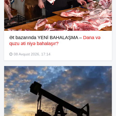
Ət bazarında YENİ BAHALAŞMA –
Dana və
quzu əti niyə bahalaşır?
08 Avqust 2026, 17:14