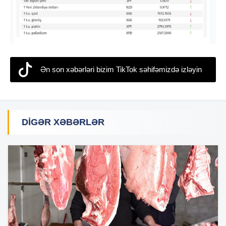
Ən son xəbərləri bizim TikTok səhifəmizdə izləyin
DIGƏR XƏBƏRLƏR