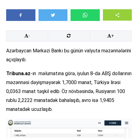
-
+
Azərbaycan Mərkəzi Bankı bu günün valyuta məzənnələrini
açıqlayıb.
Tribuna.az
-ın məlumatına görə, iyulun 8-də ABŞ dollarının
məzənnəsi dəyişməyərək 1,7000 manat, Türkiyə lirəsi
0,0363 manat təşkil edib. Öz növbəsində, Rusiyanın 100
rublu 2,2222 manatadək bahalaşıb, avro isə 1,9405
manatadək ucuzlaşıb.