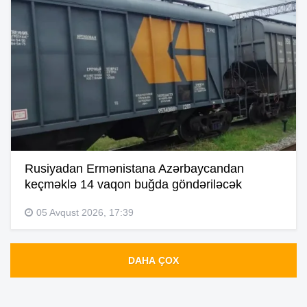
Rusiyadan Ermənistana Azərbaycandan
keçməklə 14 vaqon buğda göndəriləcək
05 Avqust 2026, 17:39
DAHA ÇOX