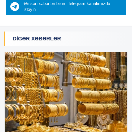
Ən son xəbərləri bizim Teleqram kanalımızda
izləyin
DIGƏR XƏBƏRLƏR