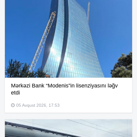
Mərkəzi Bank “Modenis”in lisenziyasını ləğv
etdi
05 Avqust 2026, 17:53