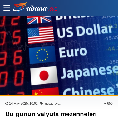
14 May 2025, 10:01
İqtisadiyyat
650
Bu günün valyuta məzənnələri