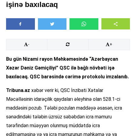
işinə baxılacaq
-
+
Bu gün Nizami rayon Məhkəməsində “Azərbaycan
Xəzər Dəniz Gəmiçiliyi” QSC ilə bağlı növbəti işə
baxılacaq. QSC barəsində cərimə protokolu imzalanıb.
Tribuna.az
xəbər verir ki, QSC İnzibati Xətalar
Məcəlləsinin idarəçilik qaydaları əleyhinə olan 528.1-ci
maddəsini pozub. Tələbi pozulan maddəyə əsasən, icra
sənədindəki tələbin üzrsüz səbəbdən icra məmuru
tərəfindən müəyyən olunmuş müddətdə icra
edilməməsinə və ya icra məmurunun məhkəmə və ya