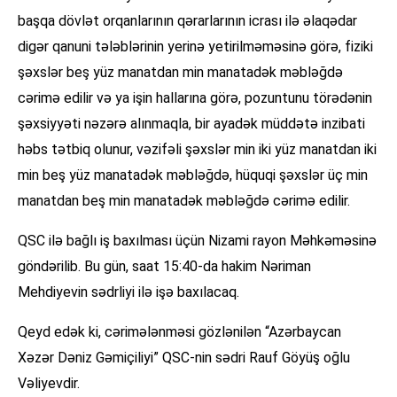
başqa dövlət orqanlarının qərarlarının icrası ilə əlaqədar
digər qanuni tələblərinin yerinə yetirilməməsinə görə, fiziki
şəxslər beş yüz manatdan min manatadək məbləğdə
cərimə edilir və ya işin hallarına görə, pozuntunu törədənin
şəxsiyyəti nəzərə alınmaqla, bir ayadək müddətə inzibati
həbs tətbiq olunur, vəzifəli şəxslər min iki yüz manatdan iki
min beş yüz manatadək məbləğdə, hüquqi şəxslər üç min
manatdan beş min manatadək məbləğdə cərimə edilir.
QSC ilə bağlı iş baxılması üçün Nizami rayon Məhkəməsinə
göndərilib. Bu gün, saat 15:40-da hakim Nəriman
Mehdiyevin sədrliyi ilə işə baxılacaq.
Qeyd edək ki, cərimələnməsi gözlənilən “Azərbaycan
Xəzər Dəniz Gəmiçiliyi” QSC-nin sədri Rauf Göyüş oğlu
Vəliyevdir.