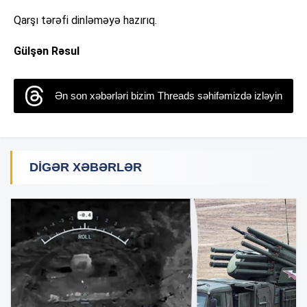
Qarşı tərəfi dinləməyə hazırıq.
Gülşən Rəsul
Ən son xəbərləri bizim Threads səhifəmizdə izləyin
DIGƏR XƏBƏRLƏR