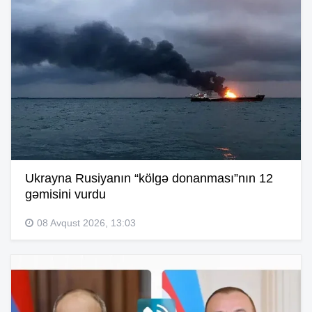
Ukrayna Rusiyanın “kölgə donanması”nın 12
gəmisini vurdu
08 Avqust 2026, 13:03