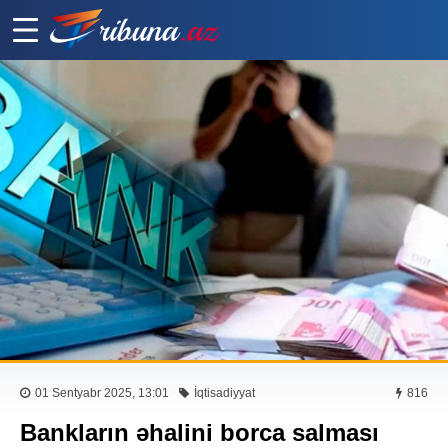
01 Sentyabr 2025, 13:01
İqtisadiyyat
816
Bankların əhalini borca salması