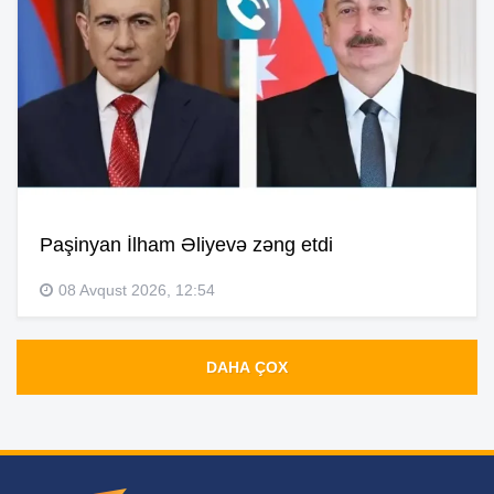
Paşinyan İlham Əliyevə zəng etdi
08 Avqust 2026, 12:54
DAHA ÇOX