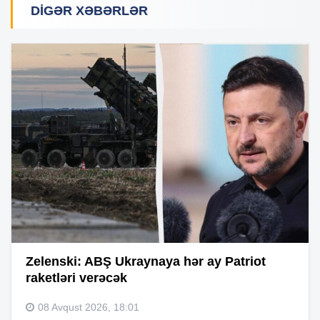
DIGƏR XƏBƏRLƏR
Zelenski: ABŞ Ukraynaya hər ay Patriot
raketləri verəcək
08 Avqust 2026, 18:01