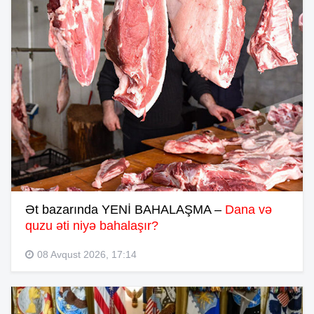
Ət bazarında YENİ BAHALAŞMA –
Dana və
quzu əti niyə bahalaşır?
08 Avqust 2026, 17:14