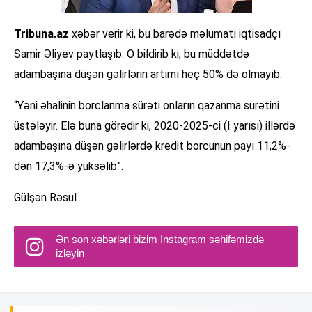
Tribuna.az
xəbər verir ki, bu barədə məlumatı iqtisadçı
Samir Əliyev paytlaşıb. O bildirib ki, bu müddətdə
adambaşına düşən gəlirlərin artımı heç 50% də olmayıb:
“Yəni əhalinin borclanma sürəti onların qazanma sürətini
üstələyir. Elə buna görədir ki, 2020-2025-ci (I yarısı) illərdə
adambaşına düşən gəlirlərdə kredit borcunun payı 11,2%-
dən 17,3%-ə yüksəlib”.
Gülşən Rəsul
Ən son xəbərləri bizim Instagram səhifəmizdə
izləyin