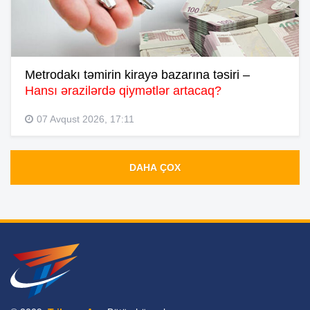
Metrodakı təmirin kirayə bazarına təsiri –
Hansı ərazilərdə qiymətlər artacaq?
07 Avqust 2026, 17:11
DAHA ÇOX