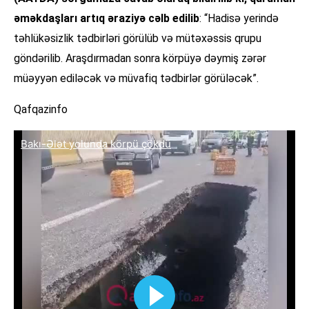
əməkdaşları artıq əraziyə cəlb edilib
: “Hadisə yerində
təhlükəsizlik tədbirləri görülüb və mütəxəssis qrupu
göndərilib. Araşdırmadan sonra körpüyə dəymiş zərər
müəyyən ediləcək və müvafiq tədbirlər görüləcək”.
Qafqazinfo