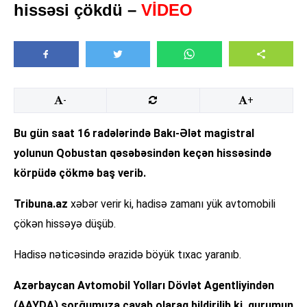
hissəsi çökdü –
VİDEO
-
+
Bu gün saat 16 radələrində Bakı-Ələt magistral
yolunun Qobustan qəsəbəsindən keçən hissəsində
körpüdə çökmə baş verib.
Tribuna.az
xəbər verir ki, hadisə zamanı yük avtomobili
çökən hissəyə düşüb.
Hadisə nəticəsində ərazidə böyük tıxac yaranıb.
Azərbaycan Avtomobil Yolları Dövlət Agentliyindən
(AAYDA) sorğumuza cavab olaraq bildirilib ki, qurumun