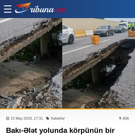
15 May 2026, 17:31
Xəbərlər
606
Bakı-Ələt yolunda körpünün bir