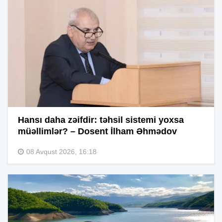
Hansı daha zəifdir: təhsil sistemi yoxsa
müəllimlər? – Dosent İlham Əhmədov
08 Avqust 2026, 16:18