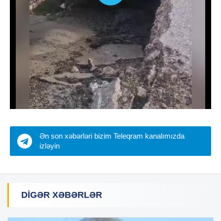
Ən son xəbərləri bizim Teleqram kanalımızda
izləyin
DIGƏR XƏBƏRLƏR