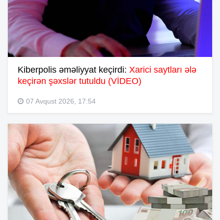
Kiberpolis əməliyyat keçirdi:
Xarici saytları ələ
keçirən şəxslər tutuldu (VİDEO)
07 Avqust 2026, 17:54