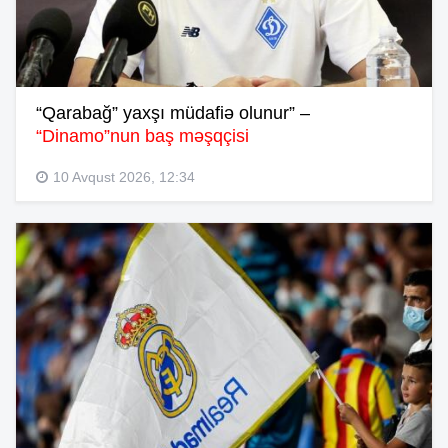
“Qarabağ” yaxşı müdafiə olunur” –
“Dinamo”nun baş məşqçisi
10 Avqust 2026, 12:34