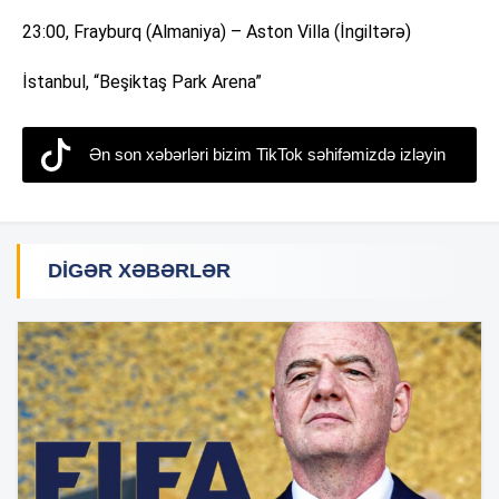
23:00, Frayburq (Almaniya) – Aston Villa (İngiltərə)
İstanbul, “Beşiktaş Park Arena”
Ən son xəbərləri bizim TikTok səhifəmizdə izləyin
DIGƏR XƏBƏRLƏR