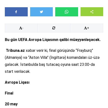
-
+
Bu gün UEFA Avropa Liqasının qalibi müəyyənləşəcək.
Tribuna.az
xəbər verir ki, final görüşündə “Frayburq”
(Almaniya) və “Aston Villa” (İngiltərə) komandaları üz-üzə
gələcək. İstanbulda baş tutacaq oyuna saat 23:00-da
start veriləcək.
Avropa Liqası
Final
20 may