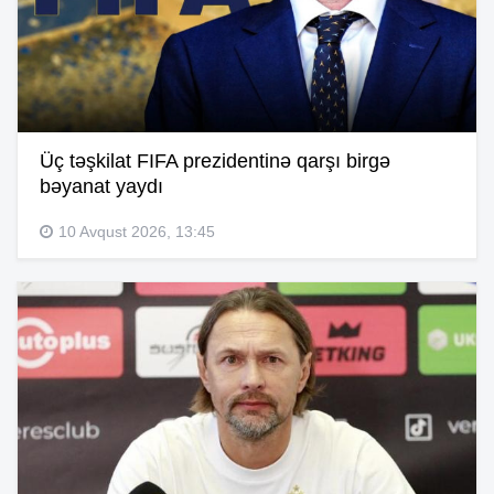
Üç təşkilat FIFA prezidentinə qarşı birgə
bəyanat yaydı
10 Avqust 2026, 13:45