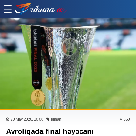
20 May 2026, 10:00
İdman
550
Avroliqada final həyəcanı