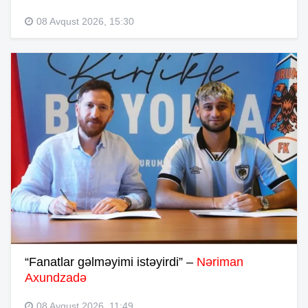
08 Avqust 2026, 15:30
“Fanatlar gəlməyimi istəyirdi” –
Nəriman
Axundzadə
08 Avqust 2026, 11:49