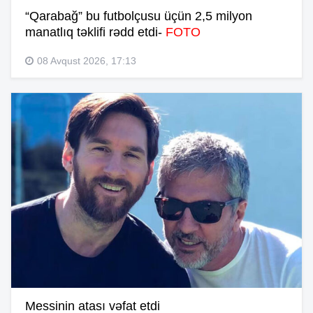
“Qarabağ” bu futbolçusu üçün 2,5 milyon
manatlıq təklifi rədd etdi-
FOTO
08 Avqust 2026, 17:13
Messinin atası vəfat etdi