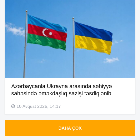
Azərbaycanla Ukrayna arasında səhiyyə
sahəsində əməkdaşlıq sazişi təsdiqlənib
10 Avqust 2026, 14:17
DAHA ÇOX