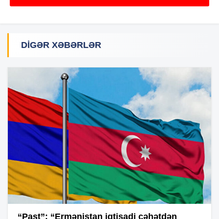
DIGƏR XƏBƏRLƏR
“Past”: “Ermənistan iqtisadi cəhətdən