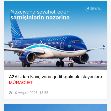
AZAL-dan Naxçıvana gedib-gəlmək istəyənlərə
MÜRACİƏT
10 Avqust 2026, 15:55