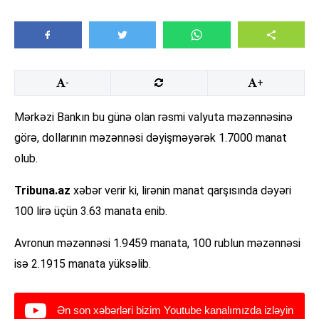
-
+
Mərkəzi Bankın bu günə olan rəsmi valyuta məzənnəsinə
görə, dollarının məzənnəsi dəyişməyərək 1.7000 manat
olub.
Tribuna.az
xəbər verir ki, lirənin manat qarşısında dəyəri
100 lirə üçün 3.63 manata enib.
Avronun məzənnəsi 1.9459 manata, 100 rublun məzənnəsi
isə 2.1915 manata yüksəlib.
Ən son xəbərləri bizim Youtube kanalımızda izləyin