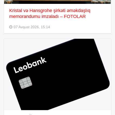
Kristal və Hansgrohe şirkəti əməkdaşlıq
memorandumu imzaladı – FOTOLAR
07 Avqust 2026, 15:14