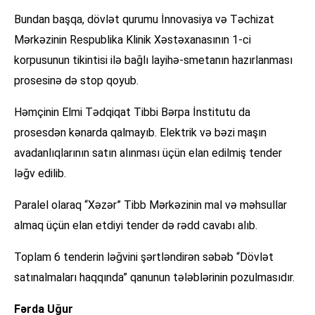
Bundan başqa, dövlət qurumu İnnovasiya və Təchizat
Mərkəzinin Respublika Klinik Xəstəxanasının 1-ci
korpusunun tikintisi ilə bağlı layihə-smetanın hazırlanması
prosesinə də stop qoyub.
Həmçinin Elmi Tədqiqat Tibbi Bərpa İnstitutu da
prosesdən kənarda qalmayıb. Elektrik və bəzi maşın
avadanlıqlarının satın alınması üçün elan edilmiş tender
ləğv edilib.
Paralel olaraq “Xəzər” Tibb Mərkəzinin mal və məhsullar
almaq üçün elan etdiyi tender də rədd cavabı alıb.
Toplam 6 tenderin ləğvini şərtləndirən səbəb “Dövlət
satınalmaları haqqında” qanunun tələblərinin pozulmasıdır.
Fərda Uğur