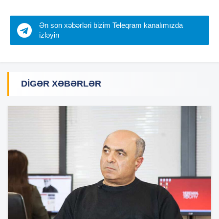
Ən son xəbərləri bizim Teleqram kanalımızda
izləyin
DIGƏR XƏBƏRLƏR