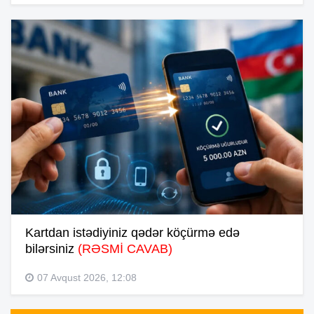
Kartdan istədiyiniz qədər köçürmə edə
bilərsiniz
(RƏSMİ CAVAB)
07 Avqust 2026, 12:08