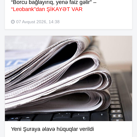
“Borcu bağlayırıq, yenə faiz gəlir” –
“Leobank”dan ŞİKAYƏT VAR
07 Avqust 2026, 14:38
Yeni Şuraya əlavə hüquqlar verildi