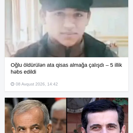
Oğlu öldürülən ata qisas almağa çalışdı – 5 illik
həbs edildi
08 Avqust 2026, 14:42