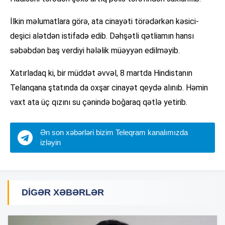
İlkin məlumatlara görə, ata cinayəti törədərkən kəsici-
deşici alətdən istifadə edib. Dəhşətli qətliamın hansı
səbəbdən baş verdiyi hələlik müəyyən edilməyib.
Xatırladaq ki, bir müddət əvvəl, 8 martda Hindistanın
Telanqana ştatında da oxşar cinayət qeydə alınıb. Həmin
vaxt ata üç qızını su çənində boğaraq qətlə yetirib.
Ən son xəbərləri bizim Teleqram kanalımızda
izləyin
DIGƏR XƏBƏRLƏR