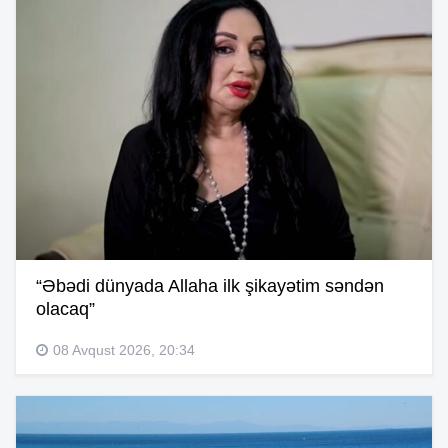
“Əbədi dünyada Allaha ilk şikayətim səndən
olacaq”
08 Avqust 2026, 20:34