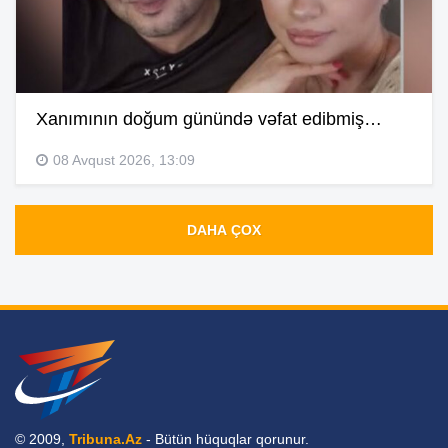
Xanımının doğum günündə vəfat edibmiş…
08 Avqust 2026, 13:09
DAHA ÇOX
© 2009,
Tribuna.Az
- Bütün hüquqlar qorunur.