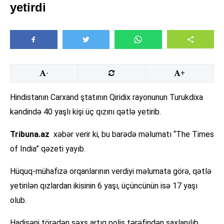
yetirdi
-
+
Hindistanın Carxand ştatının Qiridix rayonunun Turukdixa
kəndində 40 yaşlı kişi üç qızını qətlə yetirib.
Tribuna.az
xəbər verir ki, bu barədə məlumatı “The Times
of India” qəzeti yayıb.
Hüquq-mühafizə orqanlarının verdiyi məlumata görə, qətlə
yetirilən qızlardan ikisinin 6 yaşı, üçüncünün isə 17 yaşı
olub.
Hadisəni törədən şəxs artıq polis tərəfindən saxlanılıb.