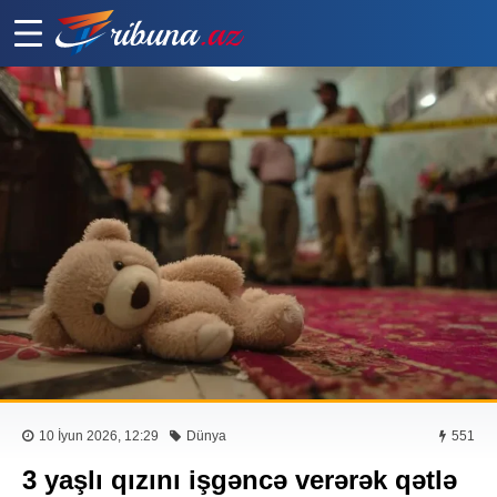
10 İyun 2026, 12:29
Dünya
551
3 yaşlı qızını işgəncə verərək qətlə