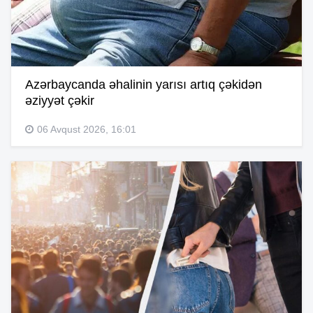
Azərbaycanda əhalinin yarısı artıq çəkidən
əziyyət çəkir
06 Avqust 2026, 16:01