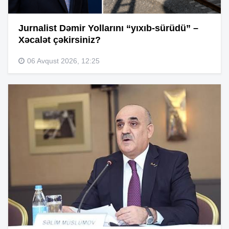
Jurnalist Dəmir Yollarını “yıxıb-sürüdü” –
Xəcalət çəkirsiniz?
06 Avqust 2026, 12:25