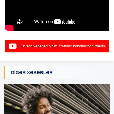
Ən son xəbərləri bizim Youtube kanalımızda izləyin
DIGƏR XƏBƏRLƏR