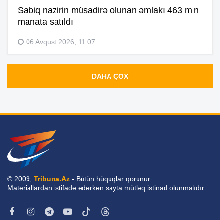
Sabiq nazirin müsadirə olunan əmlakı 463 min
manata satıldı
06 Avqust 2026, 11:07
DAHA ÇOX
© 2009,
Tribuna.Az
- Bütün hüquqlar qorunur.
Materiallardan istifadə edərkən sayta mütləq istinad olunmalıdır.