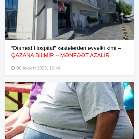
“Diamed Hospital” xəstələrdən əvvəlki kimi –
QAZANA BİLMİR – MƏNFƏƏT AZALIR
06 Avqust 2026, 16:44