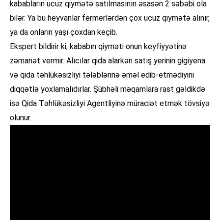
kababların ucuz qiymətə satılmasının əsasən 2 səbəbi ola
bilər. Ya bu heyvanlar fermerlərdən çox ucuz qiymətə alınır,
ya da onların yaşı çoxdan keçib.
Ekspert bildirir ki, kababın qiyməti onun keyfiyyətinə
zəmanət vermir. Alıcılar qida alarkən satış yerinin gigiyena
və qida təhlükəsizliyi tələblərinə əməl edib-etmədiyini
diqqətlə yoxlamalıdırlar. Şübhəli məqamlara rast gəldikdə
isə Qida Təhlükəsizliyi Agentliyinə müraciət etmək tövsiyə
olunur.