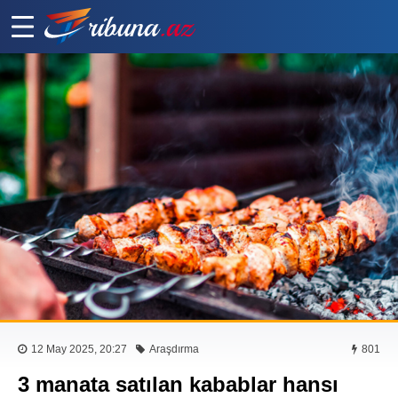
12 May 2025, 20:27
Araşdırma
801
3 manata satılan kabablar hansı