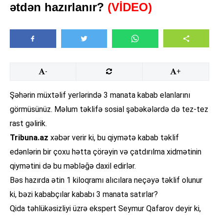
ətdən hazırlanır?
(VİDEO)
-
+
Şəhərin müxtəlif yerlərində 3 manata kabab elanlarını
görmüsünüz. Məlum təklifə sosial şəbəkələrdə də tez-tez
rast gəlirik.
Tribuna.az
xəbər verir ki, bu qiymətə kabab təklif
edənlərin bir çoxu hətta çörəyin və çatdırılma xidmətinin
qiymətini də bu məbləğə daxil edirlər.
Bəs hazırda ətin 1 kiloqramı alıcılara neçəyə təklif olunur
ki, bəzi kababçılar kababı 3 manata satırlar?
Qida təhlükəsizliyi üzrə ekspert Seymur Qafarov deyir ki,