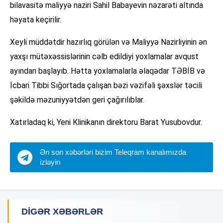
bilavasitə maliyyə naziri Sahil Babayevin nəzarəti altında
həyata keçirilir.
Xeyli müddətdir hazırlıq görülən və Maliyyə Nazirliyinin ən
yaxşı mütəxəssislərinin cəlb edildiyi yoxlamalar avqust
ayından başlayıb. Hətta yoxlamalarla əlaqədar TƏBİB və
İcbari Tibbi Sığortada çalışan bəzi vəzifəli şəxslər təcili
şəkildə məzuniyyətdən geri çağırılıblar.
Xatırladaq ki, Yeni Klinikanın direktoru Barat Yusubovdur.
Ən son xəbərləri bizim Teleqram kanalımızda
izləyin
DIGƏR XƏBƏRLƏR