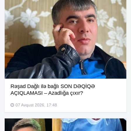
Rəşad Dağlı ilə bağlı SON DƏQİQƏ
AÇIQLAMASI – Azadlığa çıxır?
07 Avqust 2026, 17:48