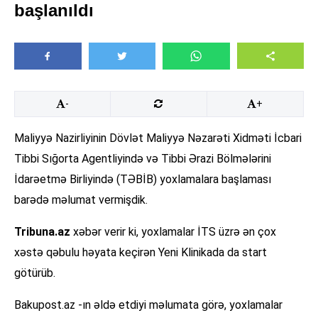
başlanıldı
-
+
Maliyyə Nazirliyinin Dövlət Maliyyə Nəzarəti Xidməti İcbari
Tibbi Sığorta Agentliyində və Tibbi Ərazi Bölmələrini
İdarəetmə Birliyində (TƏBİB) yoxlamalara başlaması
barədə məlumat vermişdik.
Tribuna.az
xəbər verir ki, yoxlamalar İTS üzrə ən çox
xəstə qəbulu həyata keçirən Yeni Klinikada da start
götürüb.
Bakupost.az -ın əldə etdiyi məlumata görə, yoxlamalar