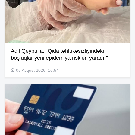
Adil Qeybulla: “Qida təhlükəsizliyindəki
boşluqlar yeni epidemiya riskləri yaradır”
05 Avqust 2026, 16:54