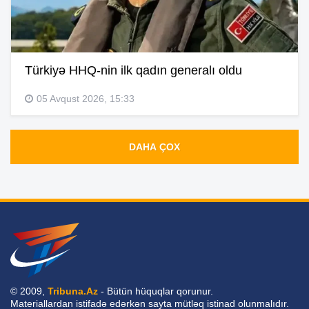
Türkiyə HHQ-nin ilk qadın generalı oldu
05 Avqust 2026, 15:33
DAHA ÇOX
© 2009,
Tribuna.Az
- Bütün hüquqlar qorunur.
Materiallardan istifadə edərkən sayta mütləq istinad olunmalıdır.