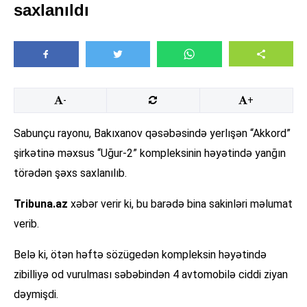
saxlanıldı
-
+
Sabunçu rayonu, Bakıxanov qəsəbəsində yerlışən “Akkord”
şirkətinə məxsus “Uğur-2” kompleksinin həyətində yanğın
törədən şəxs saxlanılıb.
Tribuna.az
xəbər verir ki, bu barədə bina sakinləri məlumat
verib.
Belə ki, ötən həftə sözügedən kompleksin həyətində
zibilliyə od vurulması səbəbindən 4 avtomobilə ciddi ziyan
dəymişdi.