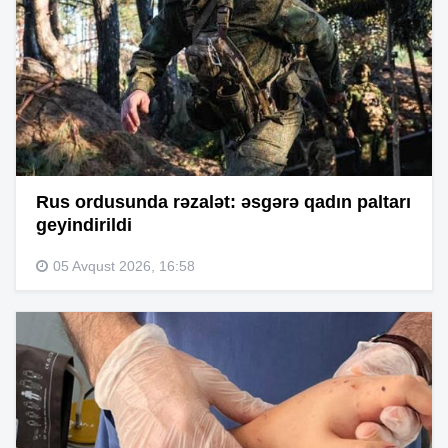
Rus ordusunda rəzalət: əsgərə qadın paltarı
geyindirildi
05 Avqust 2026, 16:58