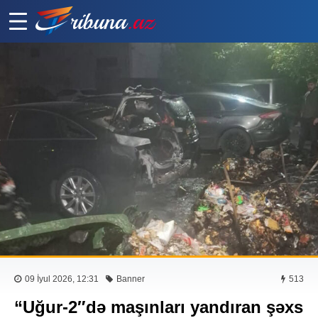
09 İyul 2026, 12:31
Banner
513
“Uğur-2″də maşınları yandıran şəxs