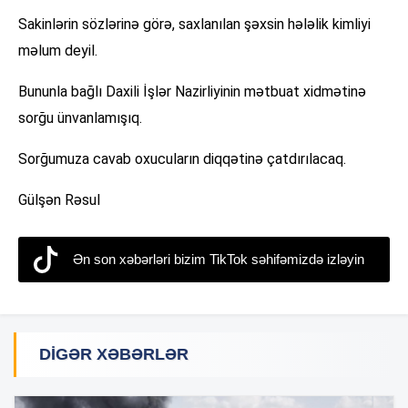
Sakinlərin sözlərinə görə, saxlanılan şəxsin hələlik kimliyi
məlum deyil.
Bununla bağlı Daxili İşlər Nazirliyinin mətbuat xidmətinə
sorğu ünvanlamışıq.
Sorğumuza cavab oxucuların diqqətinə çatdırılacaq.
Gülşən Rəsul
Ən son xəbərləri bizim TikTok səhifəmizdə izləyin
DIGƏR XƏBƏRLƏR