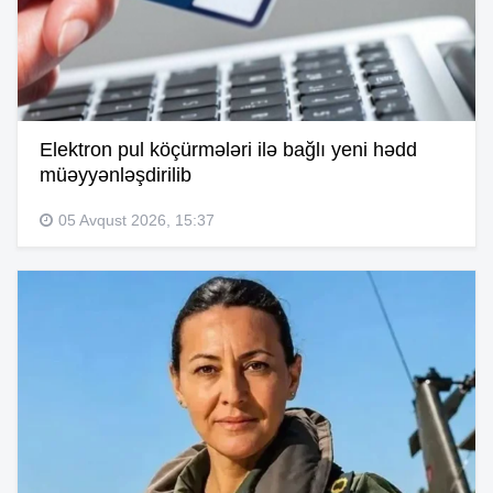
Elektron pul köçürmələri ilə bağlı yeni hədd
müəyyənləşdirilib
05 Avqust 2026, 15:37