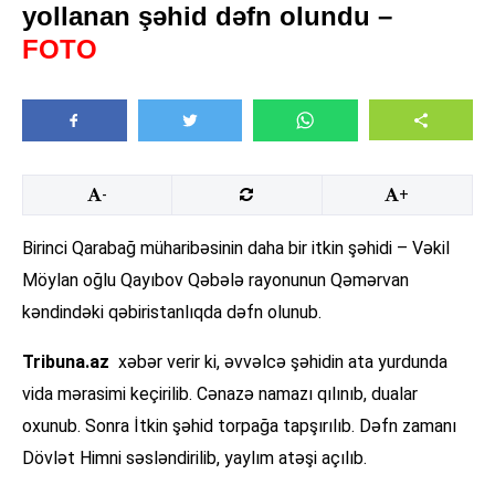
yollanan şəhid dəfn olundu –
FOTO
-
+
Birinci Qarabağ müharibəsinin daha bir itkin şəhidi – Vəkil
Möylan oğlu Qayıbov Qəbələ rayonunun Qəmərvan
kəndindəki qəbiristanlıqda dəfn olunub.
Tribuna.az
xəbər verir ki, əvvəlcə şəhidin ata yurdunda
vida mərasimi keçirilib. Cənazə namazı qılınıb, dualar
oxunub. Sonra İtkin şəhid torpağa tapşırılıb. Dəfn zamanı
Dövlət Himni səsləndirilib, yaylım atəşi açılıb.