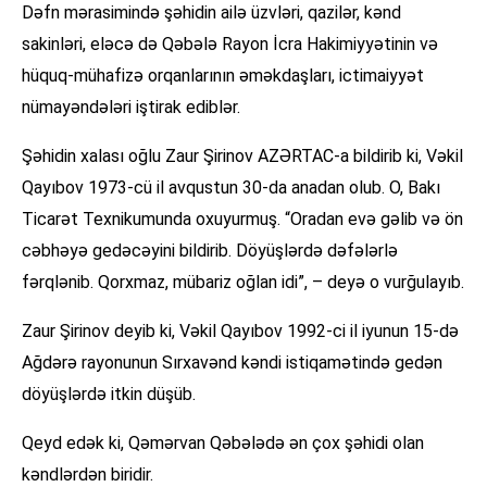
Dəfn mərasimində şəhidin ailə üzvləri, qazilər, kənd
sakinləri, eləcə də Qəbələ Rayon İcra Hakimiyyətinin və
hüquq-mühafizə orqanlarının əməkdaşları, ictimaiyyət
nümayəndələri iştirak ediblər.
Şəhidin xalası oğlu Zaur Şirinov AZƏRTAC-a bildirib ki, Vəkil
Qayıbov 1973-cü il avqustun 30-da anadan olub. O, Bakı
Ticarət Texnikumunda oxuyurmuş. “Oradan evə gəlib və ön
cəbhəyə gedəcəyini bildirib. Döyüşlərdə dəfələrlə
fərqlənib. Qorxmaz, mübariz oğlan idi”, – deyə o vurğulayıb.
Zaur Şirinov deyib ki, Vəkil Qayıbov 1992-ci il iyunun 15-də
Ağdərə rayonunun Sırxavənd kəndi istiqamətində gedən
döyüşlərdə itkin düşüb.
Qeyd edək ki, Qəmərvan Qəbələdə ən çox şəhidi olan
kəndlərdən biridir.