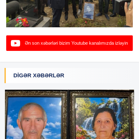
Ən son xəbərləri bizim Youtube kanalımızda izləyin
DIGƏR XƏBƏRLƏR