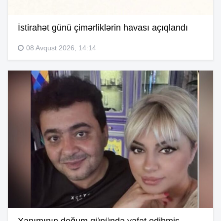
İstirahət günü çimərliklərin havası açıqlandı
08 Avqust 2026, 14:14