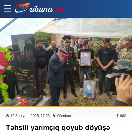
12 Sentyabr 2025, 17:53
Gündəm
662
Təhsili yarımçıq qoyub döyüşə