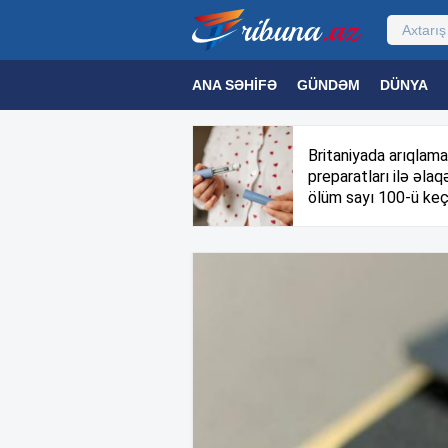
ANA SƏHIFƏ
GÜNDƏM
DÜNYA
MƏDƏNIYYƏT
MAQAZIN
TEXNOL
Britaniyada arıqlama
preparatları ilə əlaqə
ölüm sayı 100-ü keç