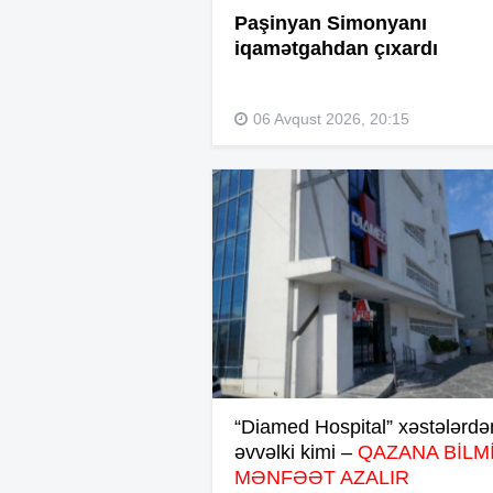
Paşinyan Simonyanı
iqamətgahdan çıxardı
06 Avqust 2026, 20:15
“Diamed Hospital” xəstələrdə
əvvəlki kimi –
QAZANA BİLMİ
MƏNFƏƏT AZALIR