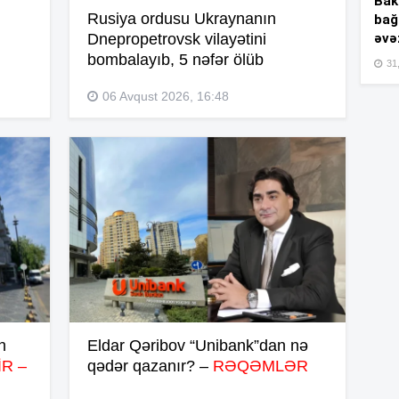
Bakı
Rusiya ordusu Ukraynanın
bağ
əvə
Dnepropetrovsk vilayətini
bombalayıb, 5 nəfər ölüb
15
31,
06 Avqust 2026, 16:48
15
15
15
n
Eldar Qəribov “Unibank”dan nə
R –
qədər qazanır? –
RƏQƏMLƏR
15