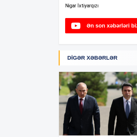
Nigar İxtiyarqızı
Ən son xəbərləri b
DIGƏR XƏBƏRLƏR