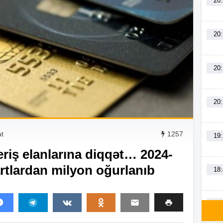
20
20
20
20
at
1257
19
veriş elanlarına diqqət… 2024-
artlardan milyon oğurlanıb
18
18