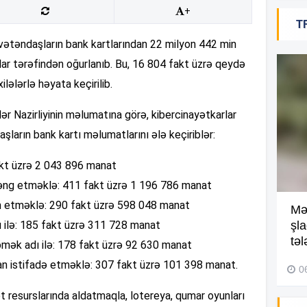
+
T
18
vətəndaşların bank kartlarından 22 milyon 442 min
ar tərəfindən oğurlanıb. Bu, 16 804 fakt üzrə qeydə
ilələrlə həyata keçirilib.
18
İşlər Nazirliyinin məlumatına görə, kibercinayətkarlar
şların bank kartı məlumatlarını ələ keçiriblər:
18
fakt üzrə 2 043 896 manat
 zəng etməklə: 411 fakt üzrə 1 196 786 manat
 etməklə: 290 fakt üzrə 598 048 manat
Kompleksdə faciə: 2 yaşlı
Mə
17
 ilə: 185 fakt üzrə 311 728 manat
uşaq hovuzda boğuldu –
şl
Video
təl
mək adı ilə: 178 fakt üzrə 92 630 manat
rdan istifadə etməklə: 307 fakt üzrə 101 398 manat.
29 İyul 2026, 16:21
0
17
t resurslarında aldatmaqla, lotereya, qumar oyunları