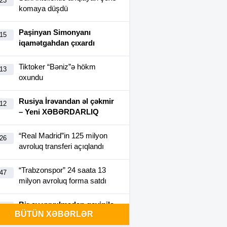
:23
komaya düşdü
Paşinyan Simonyanı
:15
iqamətgahdan çıxardı
Tiktoker “Bəniz”ə hökm
:13
oxundu
Rusiya İrəvandan əl çəkmir
:12
– Yeni XƏBƏRDARLIQ
“Real Madrid”in 125 milyon
:26
avroluq transferi açıqlandı
“Trabzonspor” 24 saata 13
:47
milyon avroluq forma satdı
Bir ay yuyulmadan geyinilə
:40
BÜTÜN XƏBƏRLƏR
bilən futbolka yaradıldı-
FOTO