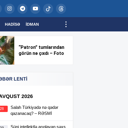
HADISƏ
İDMAN
“Patron” tumlarından
görün nə çıxdı – Foto
ƏBƏR LENTİ
 AVQUST 2026
Salah Türkiyədə nə qədər
:28
qazanacaq? – RƏSMİ
Süni intellektlə arıqlayan şəxs