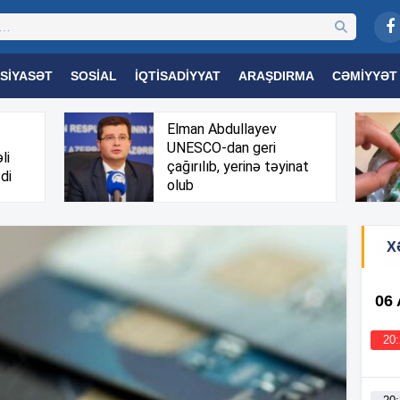
SIYASƏT
SOSIAL
İQTISADIYYAT
ARAŞDIRMA
CƏMIYYƏT
OGIYA
TƏHSIL
SAĞLAMLIQ
MARAQLI
TRIBUNA TV
Elman Abdullayev
UNESCO-dan geri
li
çağırılıb, yerinə təyinat
di
olub
X
06
20