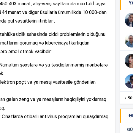
Y
 450 403 manat, alış-veriş saytlarında müxtəlif əşya
2 344 manat və digər üsullarla ümumilikdə 10 000-dən
16
 pul vəsaitlərini itiriblər .
təhlükəsizlik sahəsində ciddi problemlərin olduğunu
16
umatlarını qorumaq və kibercinayətkarlıqdan
ərə əməl etmək vacibdir:
 Naməlum şəxslərə və ya təsdiqlənməmiş mənbələrə
16
k.
lektron poçt və ya mesaj vasitəsilə göndərilən
16
› Bü
an gələn zəng və ya mesajların həqiqiliyini yoxlamaq
aq.
Ə
: Cihazlarda etibarlı antivirus proqramları quraşdırmaq
16
GÜ