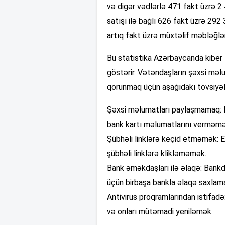
və digər vədlərlə 471 fakt üzrə 2
satışı ilə bağlı 626 fakt üzrə 29
artıq fakt üzrə müxtəlif məbləğlərdə
Bu statistika Azərbaycanda kiber 
göstərir. Vətəndaşların şəxsi məl
qorunmaq üçün aşağıdakı tövsiyəl
Şəxsi məlumatları paylaşmamaq:
bank kartı məlumatlarını verməmə
Şübhəli linklərə keçid etməmək: E
şübhəli linklərə klikləməmək.
Bank əməkdaşları ilə əlaqə: Bankd
üçün birbaşa bankla əlaqə saxlam
Antivirus proqramlarından istifadə
və onları mütəmadi yeniləmək.