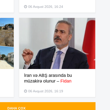
06 Avqust 2026, 16:24
14
14
14
14
İran və ABŞ arasında bu
müzakirə olunur –
Fidan
06 Avqust 2026, 16:19
14
DAHA ÇOX