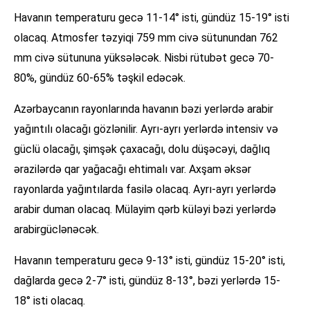
Havanın temperaturu gecə 11-14° isti, gündüz 15-19° isti
olacaq. Atmosfer təzyiqi 759 mm civə sütunundan 762
mm civə sütununa yüksələcək. Nisbi rütubət gecə 70-
80%, gündüz 60-65% təşkil edəcək.
Azərbaycanın rayonlarında havanın bəzi yerlərdə arabir
yağıntılı olacağı gözlənilir. Ayrı-ayrı yerlərdə intensiv və
güclü olacağı, şimşək çaxacağı, dolu düşəcəyi, dağlıq
ərazilərdə qar yağacağı ehtimalı var. Axşam əksər
rayonlarda yağıntılarda fasilə olacaq. Ayrı-ayrı yerlərdə
arabir duman olacaq. Mülayim qərb küləyi bəzi yerlərdə
arabirgüclənəcək.
Havanın temperaturu gecə 9-13° isti, gündüz 15-20° isti,
dağlarda gecə 2-7° isti, gündüz 8-13°, bəzi yerlərdə 15-
18° isti olacaq.