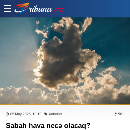
05 May 2026, 13:19
Xəbərlər
561
Sabah hava necə olacaq?