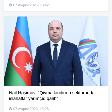
07 Avqust 2026, 13:42
Nail Həşimov: “Qiymətləndirmə sektorunda
islahatlar yarımçıq qalıb”
07 Avqust 2026, 13:28