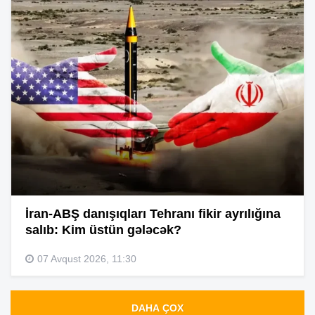
İran-ABŞ danışıqları Tehranı fikir ayrılığına
salıb: Kim üstün gələcək?
07 Avqust 2026, 11:30
DAHA ÇOX