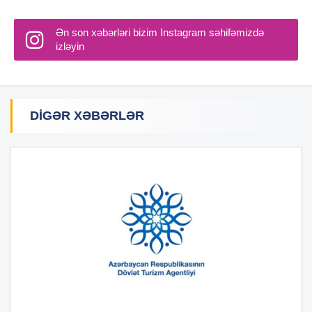
Ən son xəbərləri bizim Instagram səhifəmizdə
izləyin
DIGƏR XƏBƏRLƏR