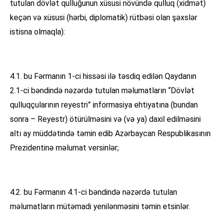
tutulan dövlət qulluğunun xüsusi növündə qulluq (xidmət)
keçən və xüsusi (hərbi, diplomatik) rütbəsi olan şəxslər
istisna olmaqla):
4.1. bu Fərmanın 1-ci hissəsi ilə təsdiq edilən Qaydanın
2.1-ci bəndində nəzərdə tutulan məlumatların “Dövlət
qulluqçularının reyestri” informasiya ehtiyatına (bundan
sonra – Reyestr) ötürülməsini və (və ya) daxil edilməsini
altı ay müddətində təmin edib Azərbaycan Respublikasının
Prezidentinə məlumat versinlər;
4.2. bu Fərmanın 4.1-ci bəndində nəzərdə tutulan
məlumatların mütəmadi yenilənməsini təmin etsinlər.