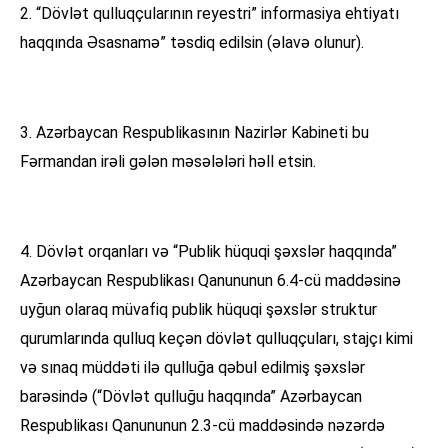
2. “Dövlət qulluqçularının reyestri” informasiya ehtiyatı
haqqında Əsasnamə” təsdiq edilsin (əlavə olunur).
3. Azərbaycan Respublikasının Nazirlər Kabineti bu
Fərmandan irəli gələn məsələləri həll etsin.
4. Dövlət orqanları və “Publik hüquqi şəxslər haqqında”
Azərbaycan Respublikası Qanununun 6.4-cü maddəsinə
uyğun olaraq müvafiq publik hüquqi şəxslər struktur
qurumlarında qulluq keçən dövlət qulluqçuları, stajçı kimi
və sınaq müddəti ilə qulluğa qəbul edilmiş şəxslər
barəsində (“Dövlət qulluğu haqqında” Azərbaycan
Respublikası Qanununun 2.3-cü maddəsində nəzərdə