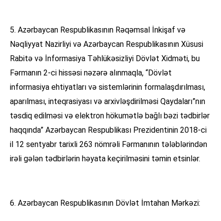
5. Azərbaycan Respublikasının Rəqəmsal İnkişaf və
Nəqliyyat Nazirliyi və Azərbaycan Respublikasının Xüsusi
Rabitə və İnformasiya Təhlükəsizliyi Dövlət Xidməti, bu
Fərmanın 2-ci hissəsi nəzərə alınmaqla, “Dövlət
informasiya ehtiyatları və sistemlərinin formalaşdırılması,
aparılması, inteqrasiyası və arxivləşdirilməsi Qaydaları”nın
təsdiq edilməsi və elektron hökumətlə bağlı bəzi tədbirlər
haqqında” Azərbaycan Respublikası Prezidentinin 2018-ci
il 12 sentyabr tarixli 263 nömrəli Fərmanının tələblərindən
irəli gələn tədbirlərin həyata keçirilməsini təmin etsinlər.
6. Azərbaycan Respublikasının Dövlət İmtahan Mərkəzi: