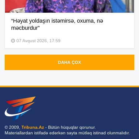
“Həyat yoldaşın istəmirsə, oxuma, nə
məcburdur”
07 Avqust 2026, 17:59
DAHA ÇOX
© 2009,
Tribuna.Az
- Bütün hüquqlar qorunur.
Materiallardan istifadə edərkən sayta mütləq istinad olunmalıdır.