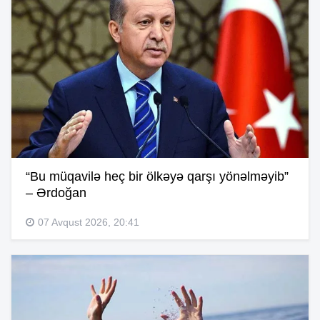
“Bu müqavilə heç bir ölkəyə qarşı yönəlməyib”
– Ərdoğan
07 Avqust 2026, 20:41