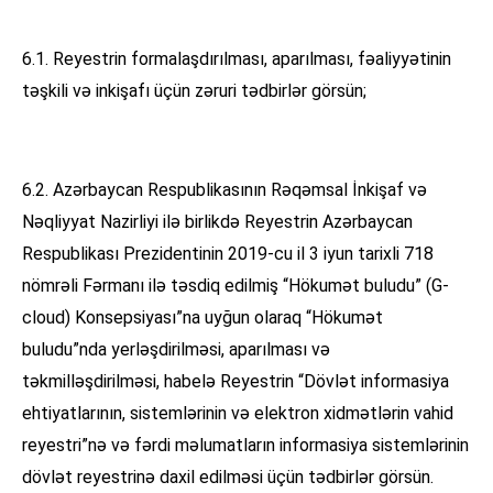
6.1. Reyestrin formalaşdırılması, aparılması, fəaliyyətinin
təşkili və inkişafı üçün zəruri tədbirlər görsün;
6.2. Azərbaycan Respublikasının Rəqəmsal İnkişaf və
Nəqliyyat Nazirliyi ilə birlikdə Reyestrin Azərbaycan
Respublikası Prezidentinin 2019-cu il 3 iyun tarixli 718
nömrəli Fərmanı ilə təsdiq edilmiş “Hökumət buludu” (G-
cloud) Konsepsiyası”na uyğun olaraq “Hökumət
buludu”nda yerləşdirilməsi, aparılması və
təkmilləşdirilməsi, habelə Reyestrin “Dövlət informasiya
ehtiyatlarının, sistemlərinin və elektron xidmətlərin vahid
reyestri”nə və fərdi məlumatların informasiya sistemlərinin
dövlət reyestrinə daxil edilməsi üçün tədbirlər görsün.