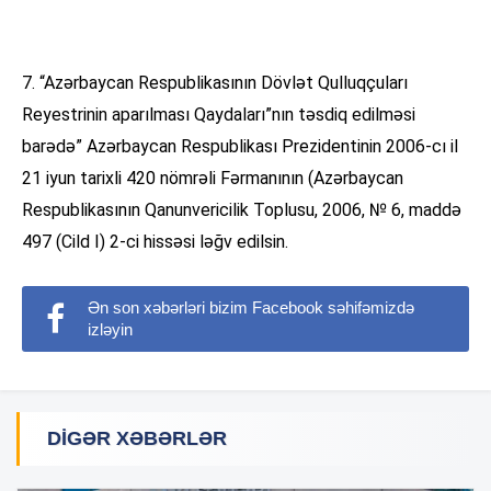
7. “Azərbaycan Respublikasının Dövlət Qulluqçuları
Reyestrinin aparılması Qaydaları”nın təsdiq edilməsi
barədə” Azərbaycan Respublikası Prezidentinin 2006-cı il
21 iyun tarixli 420 nömrəli Fərmanının (Azərbaycan
Respublikasının Qanunvericilik Toplusu, 2006, № 6, maddə
497 (Cild I) 2-ci hissəsi ləğv edilsin.
Ən son xəbərləri bizim Facebook səhifəmizdə
izləyin
DIGƏR XƏBƏRLƏR