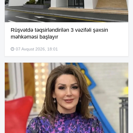
Rüşvətdə təqsirləndirilən 3 vəzifəli şəxsin
məhkəməsi başlayır
07 Avqust 2026, 18:01