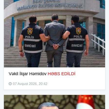
Vəkil İlqar Həmidov
HƏBS EDİLDİ
07 Avqust 2026, 20:42