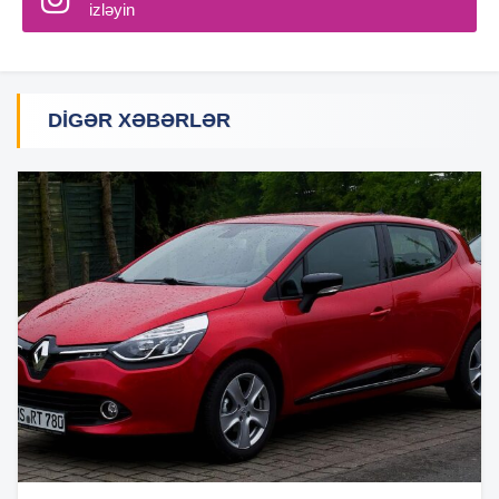
izləyin
DIGƏR XƏBƏRLƏR