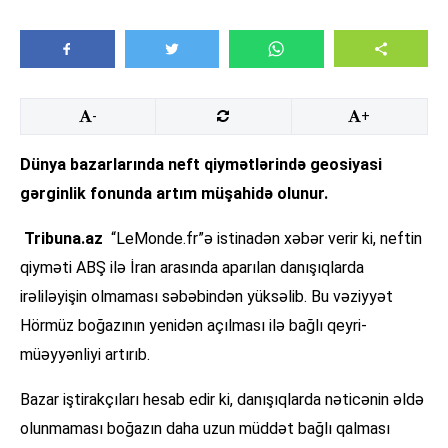
-
+
Dünya bazarlarında neft qiymətlərində geosiyasi
gərginlik fonunda artım müşahidə olunur.
Tribuna.az
“LeMonde.fr”ə istinadən xəbər verir ki, neftin
qiyməti ABŞ ilə İran arasında aparılan danışıqlarda
irəliləyişin olmaması səbəbindən yüksəlib. Bu vəziyyət
Hörmüz boğazının yenidən açılması ilə bağlı qeyri-
müəyyənliyi artırıb.
Bazar iştirakçıları hesab edir ki, danışıqlarda nəticənin əldə
olunmaması boğazın daha uzun müddət bağlı qalması