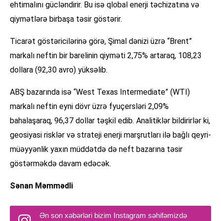
ehtimalını gücləndirir. Bu isə qlobal enerji təchizatına və
qiymətlərə birbaşa təsir göstərir.
Ticarət göstəricilərinə görə, Şimal dənizi üzrə “Brent”
markalı neftin bir barelinin qiyməti 2,75% artaraq, 108,23
dollara (92,30 avro) yüksəlib.
ABŞ bazarında isə “West Texas Intermediate” (WTI)
markalı neftin eyni dövr üzrə fyuçersləri 2,09%
bahalaşaraq, 96,37 dollar təşkil edib. Analitiklər bildirirlər ki,
geosiyasi risklər və strateji enerji marşrutları ilə bağlı qeyri-
müəyyənlik yaxın müddətdə də neft bazarına təsir
göstərməkdə davam edəcək.
Sənan Məmmədli
Ən son xəbərləri bizim Instagram səhifəmizdə