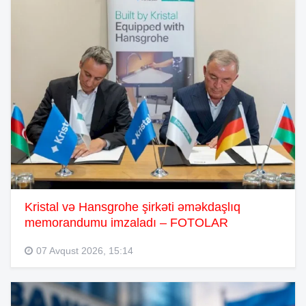
Kristal və Hansgrohe şirkəti əməkdaşlıq
memorandumu imzaladı – FOTOLAR
07 Avqust 2026, 15:14