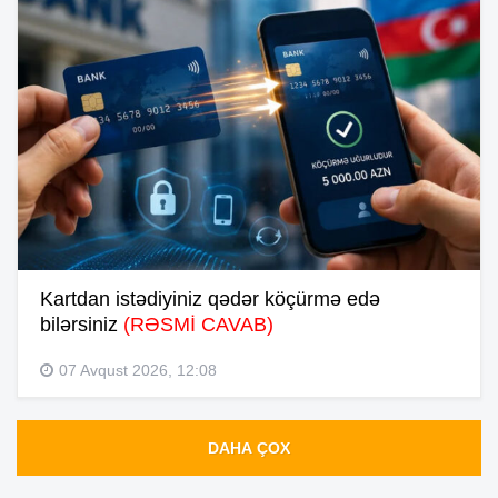
Kartdan istədiyiniz qədər köçürmə edə
bilərsiniz
(RƏSMİ CAVAB)
07 Avqust 2026, 12:08
DAHA ÇOX