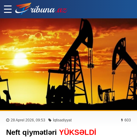
28 Aprel 2026, 09:53
İqtisadiyyat
603
Neft qiymətləri
YÜKSƏLDİ