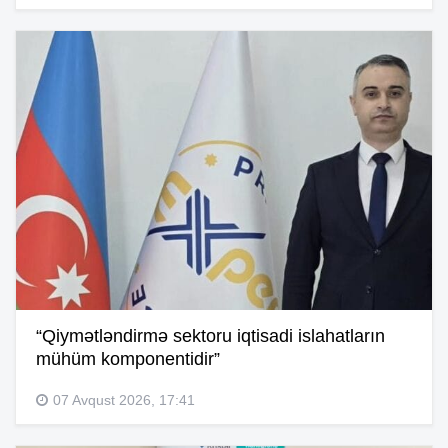
“Qiymətləndirmə sektoru iqtisadi islahatların
mühüm komponentidir”
07 Avqust 2026, 17:41