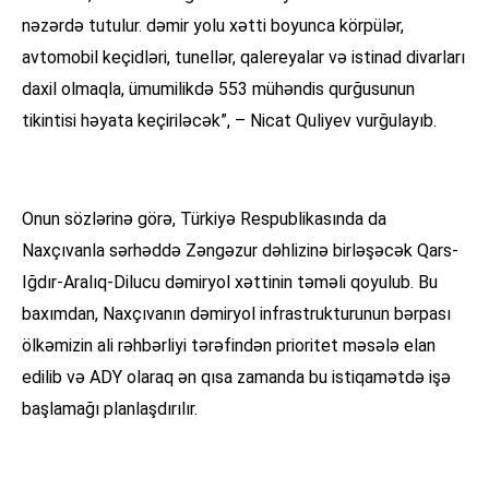
nəzərdə tutulur. dəmir yolu xətti boyunca körpülər,
avtomobil keçidləri, tunellər, qalereyalar və istinad divarları
daxil olmaqla, ümumilikdə 553 mühəndis qurğusunun
tikintisi həyata keçiriləcək”, – Nicat Quliyev vurğulayıb.
Onun sözlərinə görə, Türkiyə Respublikasında da
Naxçıvanla sərhəddə Zəngəzur dəhlizinə birləşəcək Qars-
Iğdır-Aralıq-Dilucu dəmiryol xəttinin təməli qoyulub. Bu
baxımdan, Naxçıvanın dəmiryol infrastrukturunun bərpası
ölkəmizin ali rəhbərliyi tərəfindən prioritet məsələ elan
edilib və ADY olaraq ən qısa zamanda bu istiqamətdə işə
başlamağı planlaşdırılır.