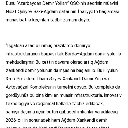
Bunu “Azərbaycan Dəmir Yolları” QSC-nin sədrinin müavini
Nicat Quliyev Bakı-Ağdam qatarının fəaliyyətə başlaması
münasibətilə keçirilən tədbir zamanı deyib.
“İşğaldan azad olunmuş ərazilərdə dəmiryol
infrastrukturunun bərpası tək Bərdə–Ağdam dəmir yolu ilə
məhdudlaşmır. Bu xəttin davamı olaraq artıq Ağdam–
Xankəndi dəmir yolunun da inşasına başlanılıb. Bu il iyulun
3-də Prezident İlham Əliyev Xankəndi Dəmir Yolu və
Avtovağzal Kompleksinin təməlini qoyub. Bu kompleks də
gördüyünüz bu bina kimi ən müasir infrastrukturla, innovativ
texnologiya və rəqəmsal həllərlə təchiz ediləcək,
sərnişindaşıma üçün bütün qabaqcıl imkanlar yaradılacaq.
2026-cı ilin sonunadək həm Ağdam-Xankəndi dəmir