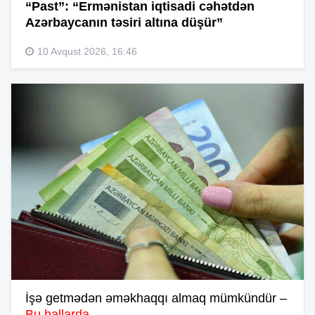
“Past”: “Ermənistan iqtisadi cəhətdən
Azərbaycanın təsiri altına düşür”
10 Avqust 2026, 16:46
İşə getmədən əməkhaqqı almaq mümkündür –
Bu hallarda