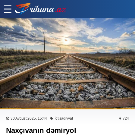
30 Avqust 2025, 15:44
İqtisadiyyat
724
Naxçıvanın dəmiryol