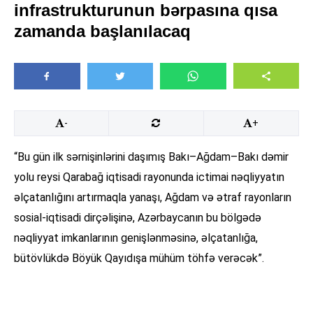
infrastrukturunun bərpasına qısa
zamanda başlanılacaq
-
+
“Bu gün ilk sərnişinlərini daşımış Bakı–Ağdam–Bakı dəmir
yolu reysi Qarabağ iqtisadi rayonunda ictimai nəqliyyatın
əlçatanlığını artırmaqla yanaşı, Ağdam və ətraf rayonların
sosial-iqtisadi dirçəlişinə, Azərbaycanın bu bölgədə
nəqliyyat imkanlarının genişlənməsinə, əlçatanlığa,
bütövlükdə Böyük Qayıdışa mühüm töhfə verəcək”.