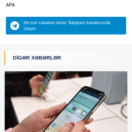
APA
Ən son xəbərləri bizim Teleqram kanalımızda
izləyin
DIGƏR XƏBƏRLƏR