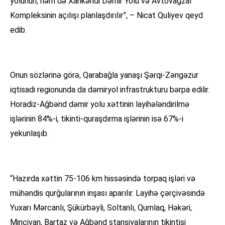
yolunun, həm də Xankəndi Dəmir Yolu və Avtovağzal
Kompleksinin açılışı planlaşdırılır”, – Nicat Quliyev qeyd
edib.
Onun sözlərinə görə, Qarabağla yanaşı Şərqi-Zəngəzur
iqtisadi regionunda da dəmiryol infrastrukturu bərpa edilir.
Horadiz-Ağbənd dəmir yolu xəttinin layihələndirilmə
işlərinin 84%-i, tikinti-quraşdırma işlərinin isə 67%-i
yekunlaşıb.
“Hazırda xəttin 75-106 km hissəsində torpaq işləri və
mühəndis qurğularının inşası aparılır. Layihə çərçivəsində
Yuxarı Mərcanlı, Şükürbəyli, Soltanlı, Qumlaq, Həkəri,
Mincivan, Bartaz və Ağbənd stansiyalarının tikintisi