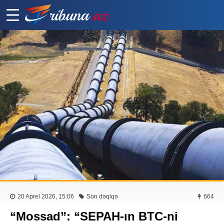
20 Aprel 2026, 15:06
Son dəqiqə
664
“Mossad”: “SEPAH-ın BTC-ni