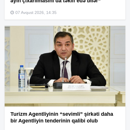
ayın çıxarılmasını da təklif edə bilər”
07 Avqust 2026, 14:35
Turizm Agentliyinin “sevimli” şirkəti daha
bir Agentliyin tenderinin qalibi olub