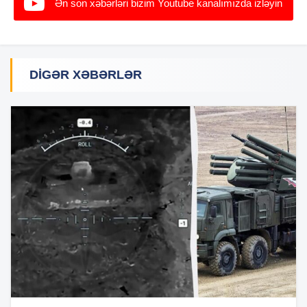
Ən son xəbərləri bizim Youtube kanalımızda izləyin
DIGƏR XƏBƏRLƏR