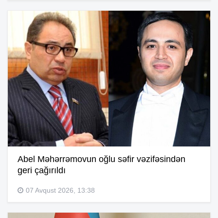
Abel Məhərrəmovun oğlu səfir vəzifəsindən
geri çağırıldı
07 Avqust 2026, 13:38