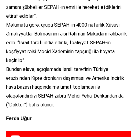
zamanı şübhəlilər SEPAH-ın əmri ilə hərəkət etdiklərini
etiraf ediblər”.
Məlumata görə, qrupa SEPAH-ın 4000 nəfərlik Xüsusi
Əməliyyatlar Bölməsinin rəisi Rəhman Makadam rəhbərlik
edib. “İsrail tərəfi iddia edir ki, fəaliyyət SEPAH-ın
kəşfiyyat rəisi Məcid Xademinin tapşırığı ilə həyata
keçirilib”.
Bundan əlavə, açıqlamada İsrail tərəfinin Türkiyə
ərazisindən Kiprə dronların daşınması və Amerika İncirlik
hava bazası haqqında məlumat toplaması ilə
əlaqələndirdiyi SEPAH zabiti Mehdi Yeha-Dehkandan da
(“Doktor”) bəhs olunur.
Fərda Uğur