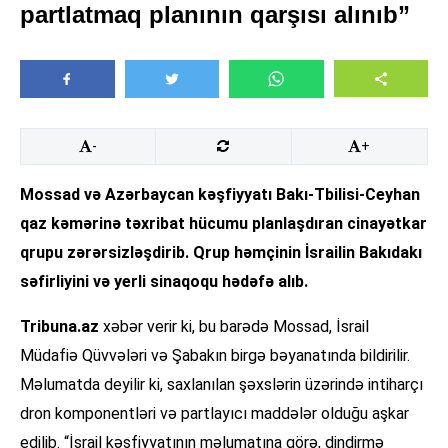
partlatmaq planının qarşısı alınıb”
-
+
Mossad və Azərbaycan kəşfiyyatı Bakı-Tbilisi-Ceyhan
qaz kəmərinə təxribat hücumu planlaşdıran cinayətkar
qrupu zərərsizləşdirib. Qrup həmçinin İsrailin Bakıdakı
səfirliyini və yerli sinaqoqu hədəfə alıb.
Tribuna.az
xəbər verir ki, bu barədə Mossad, İsrail
Müdafiə Qüvvələri və Şabakın birgə bəyanatında bildirilir.
Məlumatda deyilir ki, saxlanılan şəxslərin üzərində intiharçı
dron komponentləri və partlayıcı maddələr olduğu aşkar
edilib. “İsrail kəşfiyyatının məlumatına görə, dindirmə