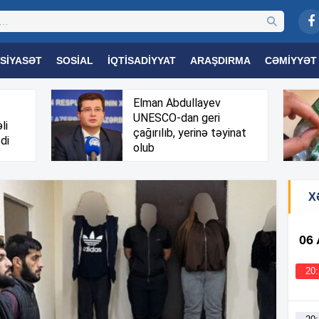
SIYASƏT
SOSIAL
İQTISADIYYAT
ARAŞDIRMA
CƏMIYYƏT
OGIYA
TƏHSIL
SAĞLAMLIQ
MARAQLI
TRIBUNA TV
Elman Abdullayev
UNESCO-dan geri
li
çağırılıb, yerinə təyinat
di
olub
X
06
20