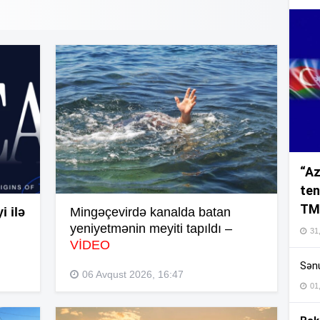
16
16
“Az
16
ten
TM
 ilə
Mingəçevirdə kanalda batan
16
yeniyetmənin meyiti tapıldı –
31,
VİDEO
Sənu
16
06 Avqust 2026, 16:47
01
16