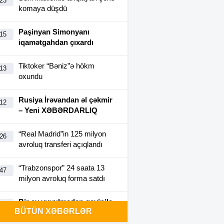
:23
komaya düşdü
Paşinyan Simonyanı
:15
iqamətgahdan çıxardı
Tiktoker “Bəniz”ə hökm
:13
oxundu
Rusiya İrəvandan əl çəkmir
:12
– Yeni XƏBƏRDARLIQ
“Real Madrid”in 125 milyon
:26
avroluq transferi açıqlandı
“Trabzonspor” 24 saata 13
:47
milyon avroluq forma satdı
Bir ay yuyulmadan geyinilə
:40
BÜTÜN XƏBƏRLƏR
bilən futbolka yaradıldı-
FOTO