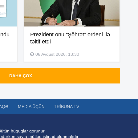
14
undu
Prezident onu “Şöhrət” ordeni ilə
təltif etdi
14
06 Avqust 2026, 13:30
14
DAHA ÇOX
14
AQƏ
MEDIA ÜÇÜN
TRIBUNA TV
14
Bütün hüquqlar qorunur.
 edərkən sayta mütləq istinad olunmalıdır.