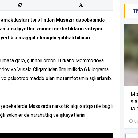
+
T
18
n əməkdaşları tərəfindən Masazır qəsəbəsində
lən əməliyyatlar zamanı narkotiklərin satışını
erliklə məşğul olmaqda şübhəli bilinən
18
əlumata görə, şübhəlilərdən Türkanə Məmmədova,
dov və Vüsalə Cilqamlıdan ümumilikdə 6 kiloqrama
18
tə və psixotrop maddə olan metamfetamin aşkarlanıb.
Kompleksdə faciə: 2 yaşlı
Mə
17
uşaq hovuzda boğuldu –
şl
şəbəkələrdə Masazırda narkotik alqı-satqısı ilə bağlı
Video
təl
lı sakinlər də narahatlıq və şikayətlərini
29 İyul 2026, 16:21
0
17