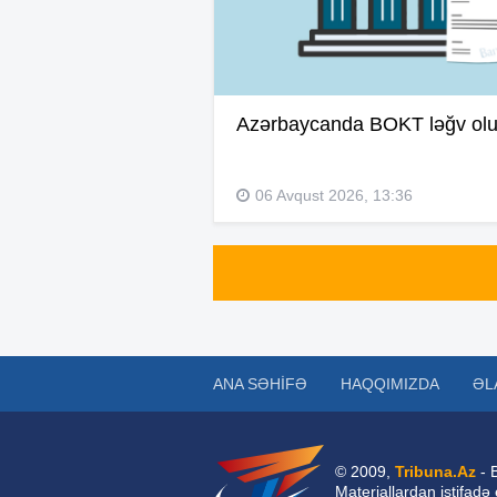
Azərbaycanda BOKT ləğv ol
06 Avqust 2026, 13:36
ANA SƏHIFƏ
HAQQIMIZDA
ƏL
© 2009,
Tribuna.Az
- 
Materiallardan istifadə