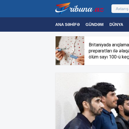
ANA SƏHIFƏ
GÜNDƏM
DÜNYA
MƏDƏNIYYƏT
MAQAZIN
TEXNOL
Britaniyada arıqlama
preparatları ilə əlaqə
ölüm sayı 100-ü keç