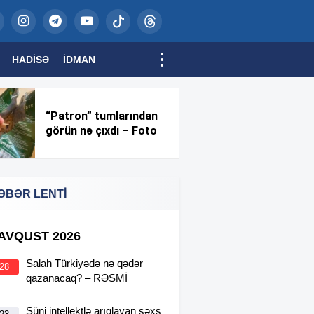
HADISƏ
İDMAN
“Patron” tumlarından
görün nə çıxdı – Foto
ƏBƏR LENTİ
 AVQUST 2026
Salah Türkiyədə nə qədər
:28
qazanacaq? – RƏSMİ
Süni intellektlə arıqlayan şəxs