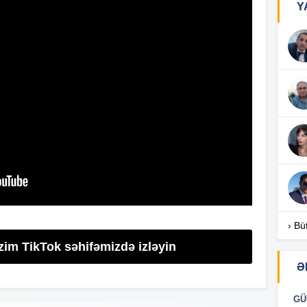
Y
16
16
16
16
› Bü
zim TikTok səhifəmizdə izləyin
Ə
16
GÜ