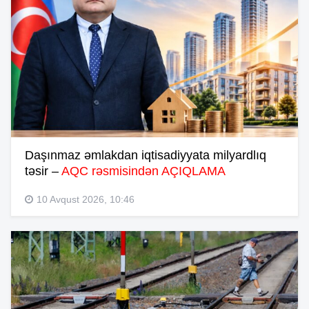
Daşınmaz əmlakdan iqtisadiyyata milyardlıq
təsir –
AQC rəsmisindən AÇIQLAMA
10 Avqust 2026, 10:46