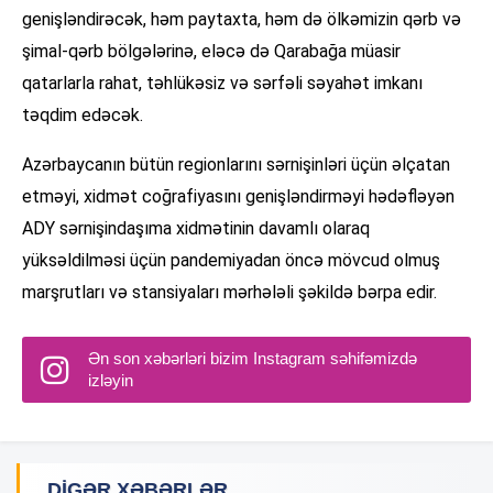
genişləndirəcək, həm paytaxta, həm də ölkəmizin qərb və
şimal-qərb bölgələrinə, eləcə də Qarabağa müasir
qatarlarla rahat, təhlükəsiz və sərfəli səyahət imkanı
təqdim edəcək.
Azərbaycanın bütün regionlarını sərnişinləri üçün əlçatan
etməyi, xidmət coğrafiyasını genişləndirməyi hədəfləyən
ADY sərnişindaşıma xidmətinin davamlı olaraq
yüksəldilməsi üçün pandemiyadan öncə mövcud olmuş
marşrutları və stansiyaları mərhələli şəkildə bərpa edir.
Ən son xəbərləri bizim Instagram səhifəmizdə
izləyin
DIGƏR XƏBƏRLƏR