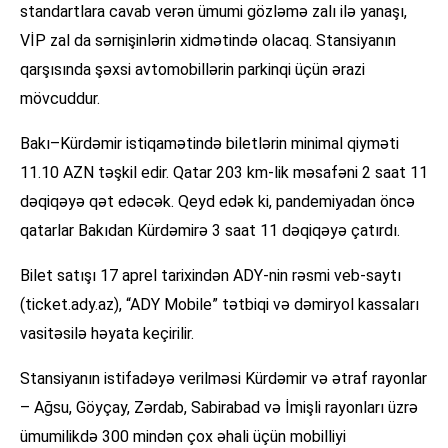
standartlara cavab verən ümumi gözləmə zalı ilə yanaşı,
VİP zal da sərnişinlərin xidmətində olacaq. Stansiyanın
qarşısında şəxsi avtomobillərin parkinqi üçün ərazi
mövcuddur.
Bakı–Kürdəmir istiqamətində biletlərin minimal qiyməti
11.10 AZN təşkil edir. Qatar 203 km-lik məsafəni 2 saat 11
dəqiqəyə qət edəcək. Qeyd edək ki, pandemiyadan öncə
qatarlar Bakıdan Kürdəmirə 3 saat 11 dəqiqəyə çatırdı.
Bilet satışı 17 aprel tarixindən ADY-nin rəsmi veb-saytı
(ticket.ady.az), “ADY Mobile” tətbiqi və dəmiryol kassaları
vasitəsilə həyata keçirilir.
Stansiyanın istifadəyə verilməsi Kürdəmir və ətraf rayonlar
– Ağsu, Göyçay, Zərdab, Sabirabad və İmişli rayonları üzrə
ümumilikdə 300 mindən çox əhali üçün mobilliyi