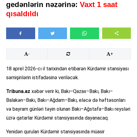
gedənlərin nəzərinə:
Vaxt 1 saat
qısaldıldı
-
+
18 aprel 2026-cı il tarixindən etibarən Kürdəmir stansiyası
sərnişinlərin istifadəsinə veriləcək.
Tribuna.az
xəbər verir ki, Bakı–Qazax–Bakı, Bakı–
Balakən–Bakı, Bakı–Ağdam–Bakı, eləcə də həftəsonları
və bayram günləri təyin olunan Bakı–Ağstafa–Bakı reysləri
üzrə qatarlar Kürdəmir stansiyasında dayanacaq.
Yenidən qurulan Kürdəmir stansiyasında müasir