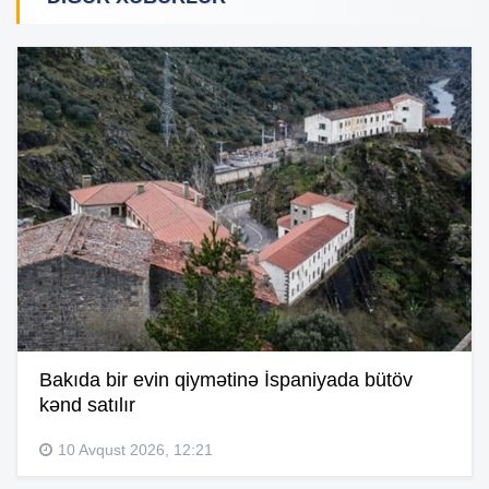
Bakıda bir evin qiymətinə İspaniyada bütöv
kənd satılır
10 Avqust 2026, 12:21