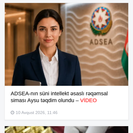
ADSEA-nın süni intellekt əsaslı rəqəmsal
siması Aysu təqdim olundu –
VİDEO
10 Avqust 2026, 11:46