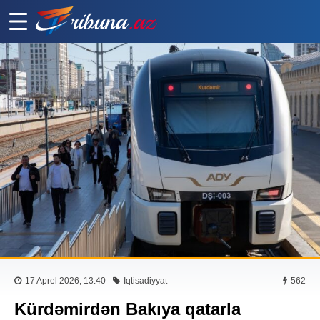
17 Aprel 2026, 13:40
İqtisadiyyat
562
Kürdəmirdən Bakıya qatarla