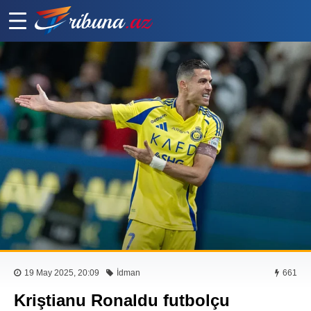
19 May 2025, 20:09
İdman
661
Kriştianu Ronaldu futbolçu