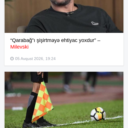
“Qarabağ”ı şişirtməyə ehtiyac yoxdur” –
Milevski
05 Avqust 2026, 19:24