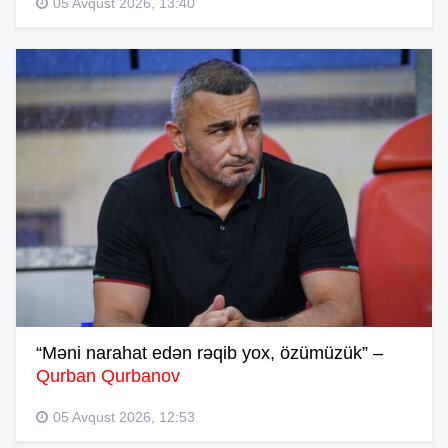
05 Avqust 2026, 13:40
“Məni narahat edən rəqib yox, özümüzük” –
Qurban Qurbanov
05 Avqust 2026, 12:53