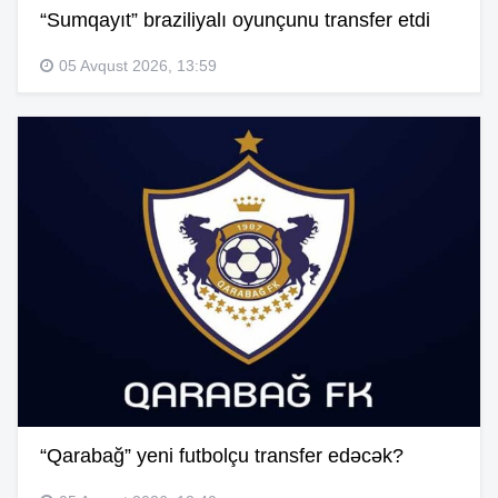
“Sumqayıt” braziliyalı oyunçunu transfer etdi
05 Avqust 2026, 13:59
“Qarabağ” yeni futbolçu transfer edəcək?