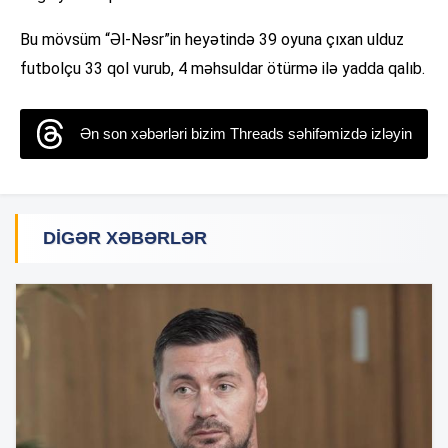
Bu mövsüm “Əl-Nəsr”in heyətində 39 oyuna çıxan ulduz
futbolçu 33 qol vurub, 4 məhsuldar ötürmə ilə yadda qalıb.
Ən son xəbərləri bizim Threads səhifəmizdə izləyin
DIGƏR XƏBƏRLƏR