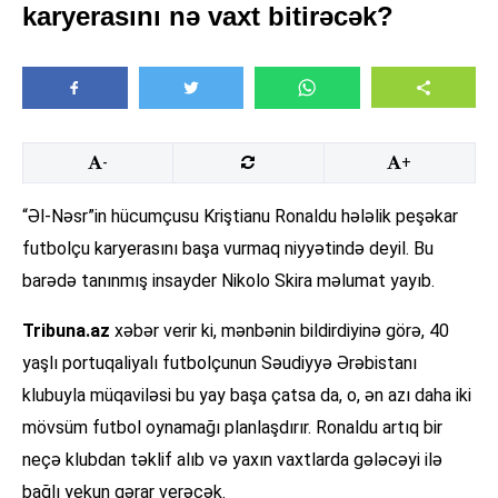
karyerasını nə vaxt bitirəcək?
-
+
“Əl-Nəsr”in hücumçusu Kriştianu Ronaldu hələlik peşəkar
futbolçu karyerasını başa vurmaq niyyətində deyil. Bu
barədə tanınmış insayder Nikolo Skira məlumat yayıb.
Tribuna.az
xəbər verir ki, mənbənin bildirdiyinə görə, 40
yaşlı portuqaliyalı futbolçunun Səudiyyə Ərəbistanı
klubuyla müqaviləsi bu yay başa çatsa da, o, ən azı daha iki
mövsüm futbol oynamağı planlaşdırır. Ronaldu artıq bir
neçə klubdan təklif alıb və yaxın vaxtlarda gələcəyi ilə
bağlı yekun qərar verəcək.