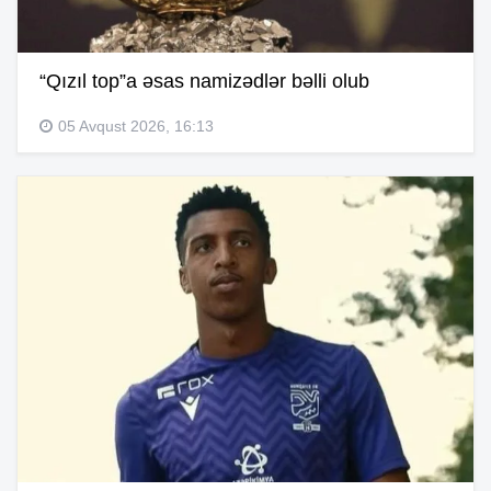
“Qızıl top”a əsas namizədlər bəlli olub
05 Avqust 2026, 16:13