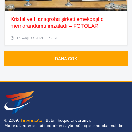
Kristal və Hansgrohe şirkəti əməkdaşlıq
memorandumu imzaladı – FOTOLAR
07 Avqust 2026, 15:14
DAHA ÇOX
© 2009,
Tribuna.Az
- Bütün hüquqlar qorunur.
Materiallardan istifadə edərkən sayta mütləq istinad olunmalıdır.