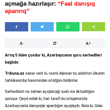
açmağa hazırlaşır:
“Fəal danışıq
aparırıq”
-
+
Artıq 5 ildən çoxdur ki, Azərbaycanın quru sərhədlləri
bağlıdır.
Tribuna.az
xəbər verir ki, rəsmi dairələr bu addımın ölkənin
təhlükəsizliyi baxımından atıldğını bildirirlər.
Sərhədlərin nə zaman açıqlacağı sualı isə aktuallığını
qoruyur. Qeyd edək ki, İran tərəfi bu istiqamətdə
Azərbaycanla danışıqlar apardığını açıqlayıb. Belə ki, Gilan