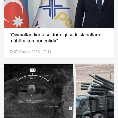
“Qiymətləndirmə sektoru iqtisadi islahatların
mühüm komponentidir”
07 Avqust 2026, 17:41