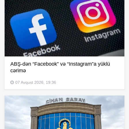
ABŞ-dən “Facebook” və “Instagram”a yüklü
cərimə
07 Avqust 2026, 19:36