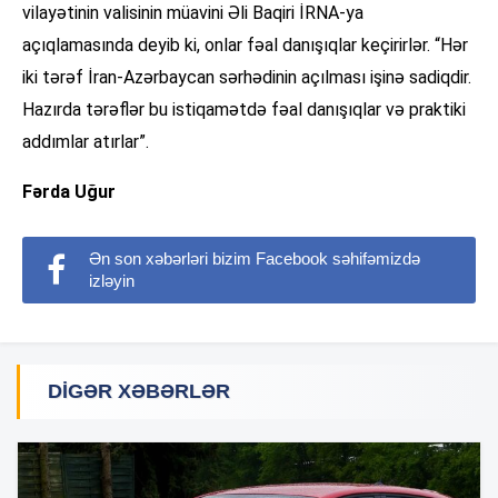
vilayətinin valisinin müavini Əli Baqiri İRNA-ya
açıqlamasında deyib ki, onlar fəal danışıqlar keçirirlər. “Hər
iki tərəf İran-Azərbaycan sərhədinin açılması işinə sadiqdir.
Hazırda tərəflər bu istiqamətdə fəal danışıqlar və praktiki
addımlar atırlar”.
Fərda Uğur
Ən son xəbərləri bizim Facebook səhifəmizdə
izləyin
DIGƏR XƏBƏRLƏR