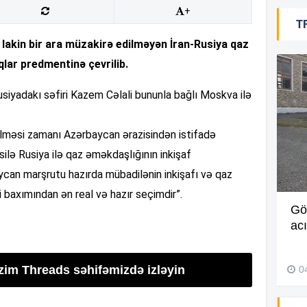
+
10
T
 lakin bir ara müzakirə edilməyən İran-Rusiya qaz
10
lar predmentinə çevrilib.
Rusiyadakı səfiri Kazem Cəlali bununla bağlı Moskva ilə
10
ilməsi zamanı Azərbaycan ərazisindən istifadə
ilə Rusiya ilə qaz əməkdaşlığının inkişaf
aycan marşrutu hazırda mübadilənin inkişafı və qaz
10
i baxımından ən real və hazır seçimdir”.
Müdir maaşa görə etiraz edən
Gö
10
işçini döyüb? –
Video
ac
27 İyul 2026, 11:18
10
izim Threads səhifəmizdə izləyin
0
10