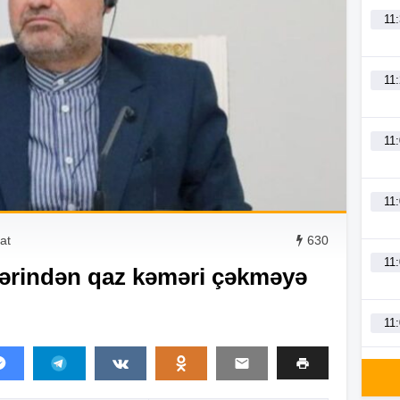
11
11
11
11
yat
630
11
zərindən qaz kəməri çəkməyə
11
11