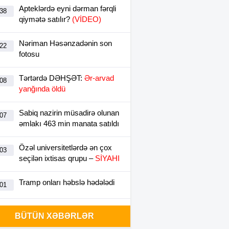
Apteklərdə eyni dərman fərqli
:38
qiymətə satılır?
(VİDEO)
Nəriman Həsənzadənin son
:22
fotosu
Tərtərdə DƏHŞƏT:
Ər-arvad
:08
yanğında öldü
Sabiq nazirin müsadirə olunan
:07
əmlakı 463 min manata satıldı
Özəl universitetlərdə ən çox
:03
seçilən ixtisas qrupu –
SİYAHI
Tramp onları həbslə hədələdi
:01
Qızıl bahalaşdı
:00
BÜTÜN XƏBƏRLƏR