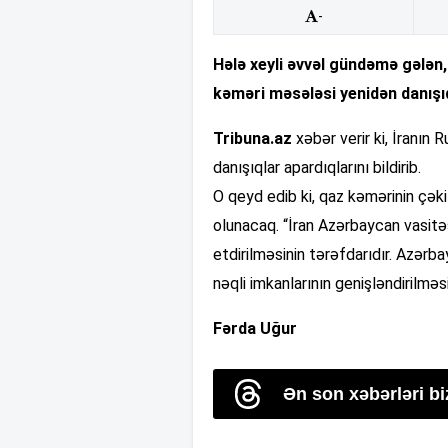
-
Hələ xeyli əvvəl gündəmə gələn,
kəməri məsələsi yenidən danışıq
Tribuna.az
xəbər verir ki, İranın 
danışıqlar apardıqlarını bildirib.
O qeyd edib ki, qaz kəmərinin çək
olunacaq. “İran Azərbaycan vasitəs
etdirilməsinin tərəfdarıdır. Azərb
nəqli imkanlarının genişləndirilməs
Fərda Uğur
Ən son xəbərləri b