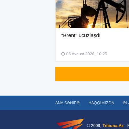
“Brent” ucuzlaşdı
06 Avqust 2026, 10:25
ANA SƏHIFƏ
HAQQIMIZDA
ƏL
© 2009,
Tribuna.Az
- 