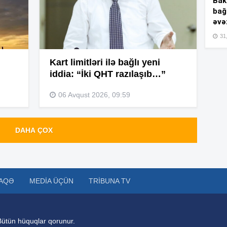
Bakı
bağ
əvə
20
31,
Kart limitləri ilə bağlı yeni
iddia: “İki QHT razılaşıb…”
20
06 Avqust 2026, 09:59
19
DAHA ÇOX
19
AQƏ
MEDIA ÜÇÜN
TRIBUNA TV
19
Bütün hüquqlar qorunur.