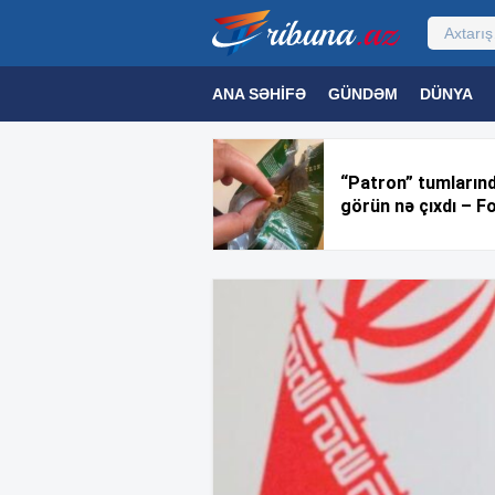
ANA SƏHIFƏ
GÜNDƏM
DÜNYA
MƏDƏNIYYƏT
MAQAZIN
TEXNOL
“Patron” tumların
görün nə çıxdı – F