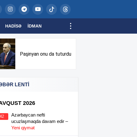
HADISƏ
İDMAN
Paşinyan onu da tuturdu
ƏBƏR LENTİ
 AVQUST 2026
Azərbaycan nefti
:42
ucuzlaşmaqda davam edir –
Yeni qiymət