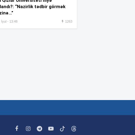
 Qızlar Universiteti niyə
hücum – 4 nəfər xəsarət aldı
landı?: “Nazirlik tədbir görmək
zinə…”
TƏBİB 6.2 milyonu tibbi
:07
 İyul - 13:48
1263
vasitələrin və oksigen qazının
alınmasına sərf edəcək
“Reuters”: Müharibədə 3 400-
:05
dən çox iranlı və 18 ABŞ
hərbçisi həlak olub
Rusiyada ballistik raketlər
:28
üzrə tədqiqat aparan institutda
yanğın olub
“Qarabağ”ı şişirtməyə ehtiyac
:24
yoxdur” –
Milevski
Zəng yox, mesaj:
İnsanlar
:22
niyə danışmaq əvəzinə
yazışmağa üstünlük verir?