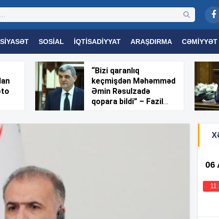
SIYASƏT
SOSIAL
İQTISADIYYAT
ARAŞDIRMA
CƏMIYYƏT
OGIYA
TƏHSIL
SAĞLAMLIQ
MARAQLI
TRIBUNA TV
“Bizi qaranlıq
dan
keçmişdən Məhəmməd
oto
Əmin Rəsulzadə
qopara bildi” – Fazil
Mustafa
X
06
11