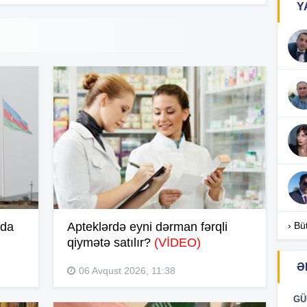
Y
10
10
10
09
qda
Apteklərdə eyni dərman fərqli
› Bü
09
qiymətə satılır?
(VİDEO)
Ə
06 Avqust 2026, 11:38
09
GÜ