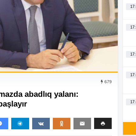
17
17
17
17
679
mazda abadlıq yalanı:
başlayır
17
17