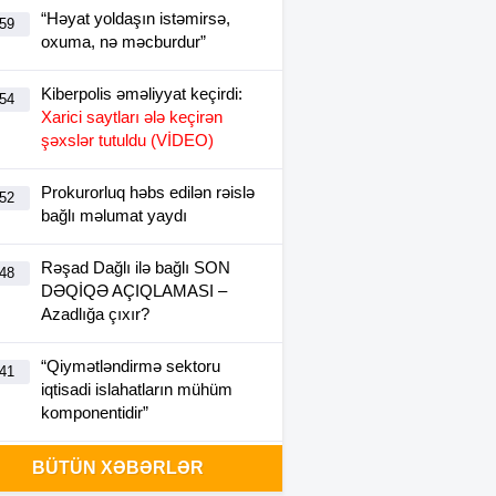
“Həyat yoldaşın istəmirsə,
:59
oxuma, nə məcburdur”
Kiberpolis əməliyyat keçirdi:
:54
Xarici saytları ələ keçirən
şəxslər tutuldu (VİDEO)
Prokurorluq həbs edilən rəislə
:52
bağlı məlumat yaydı
Rəşad Dağlı ilə bağlı SON
:48
DƏQİQƏ AÇIQLAMASI –
Azadlığa çıxır?
“Qiymətləndirmə sektoru
:41
iqtisadi islahatların mühüm
komponentidir”
Metrodakı təmirin kirayə
BÜTÜN XƏBƏRLƏR
:11
bazarına təsiri –
Hansı