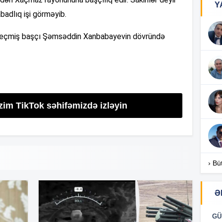
Y
abadlıq işi görməyib.
16
 keçmiş başçı Şəmsəddin Xanbabayevin dövründə
15
15
zim TikTok səhifəmizdə izləyin
15
15
› Bü
Ə
15
GÜ