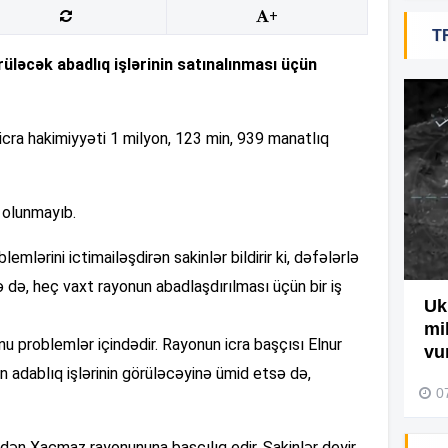
+
T
ləcək abadlıq işlərinin satınalınması üçün
16
 icra hakimiyyəti 1 milyon, 123 min, 939 manatlıq
16
 olunmayıb.
16
lərini ictimailəşdirən sakinlər bildirir ki, dəfələrlə
16
 də, heç vaxt rayonun abadlaşdırılması üçün bir iş
Ağdamda yanğını bu şəxs
Uk
törədibmiş – Video
mi
nu problemlər içindədir. Rayonun icra başçısı Elnur
16
vu
04 Avqust 2026, 09:45
adablıq işlərinin görüləcəyinə ümid etsə də,
0
16
ldən Xaçmaz rayonununa başçılıq edir. Sakinlər deyir