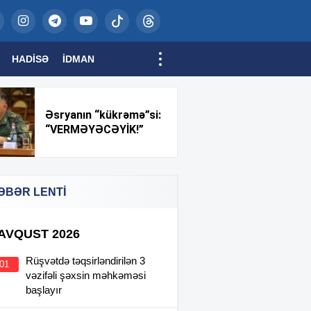
HADISƏ
İDMAN
Əsryanın “kükrəmə”si:
“VERMƏYƏCƏYİK!”
ƏBƏR LENTİ
 AVQUST 2026
Rüşvətdə təqsirləndirilən 3
:01
vəzifəli şəxsin məhkəməsi
başlayır