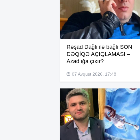
Rəşad Dağlı ilə bağlı SON
DƏQİQƏ AÇIQLAMASI –
Azadlığa çıxır?
07 Avqust 2026, 17:48