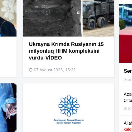
15
15
Ukrayna Krımda Rusiyanın 15
milyonluq HHM kompleksini
vurdu-VİDEO
15
07 Avqust 2026, 15:22
Sən
01
15
Azər
Orta
14
02
Alla
kal