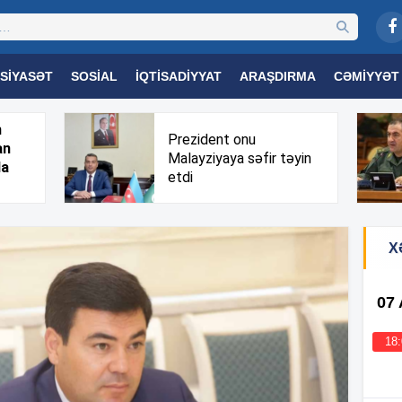
SIYASƏT
SOSIAL
İQTISADIYYAT
ARAŞDIRMA
CƏMIYYƏT
OGIYA
TƏHSIL
SAĞLAMLIQ
MARAQLI
TRIBUNA TV
h
Prezident onu
an
Malayziyaya səfir təyin
da
etdi
X
07
18