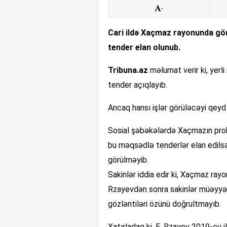
-
Cari ildə Xaçmaz rayonunda görü
tender elan olunub.
Tribuna.az
məlumat verir ki, yerli
tender açıqlayıb.
Ancaq hansı işlər görüləcəyi qeyd
Sosial şəbəkələrdə Xaçmazın problem
bu məqsədlə tenderlər elan edilsə
görülməyib.
Sakinlər iddia edir ki, Xaçmaz rayo
Rzayevdən sonra sakinlər müəyyən 
gözləntiləri özünü doğrultmayıb.
Xatırladaq ki, E. Rzayev 2019-cu i