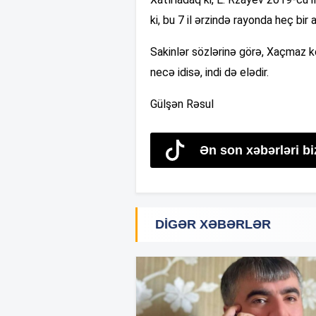
ki, bu 7 il ərzində rayonda heç bir 
Sakinlər sözlərinə görə, Xaçmaz
necə idisə, indi də elədir.
Gülşən Rəsul
Ən son xəbərləri bi
DIGƏR XƏBƏRLƏR