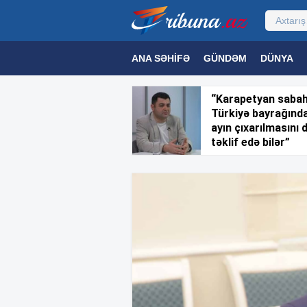
ANA SƏHIFƏ
GÜNDƏM
DÜNYA
MƏDƏNIYYƏT
MAQAZIN
TEXNOL
“Karapetyan saba
Türkiyə bayrağınd
ayın çıxarılmasını 
təklif edə bilər”