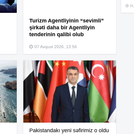
14
31,
Turizm Agentliyinin “sevimli”
şirkəti daha bir Agentliyin
tenderinin qalibi olub
14
07 Avqust 2026, 13:56
14
13
13
Pakistandakı yeni səfirimiz o oldu