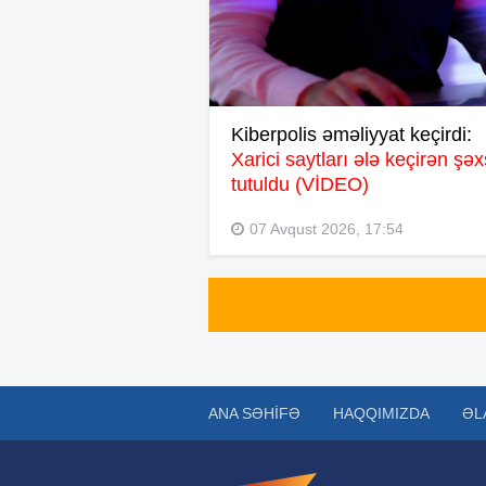
Kiberpolis əməliyyat keçirdi:
Xarici saytları ələ keçirən şəx
tutuldu (VİDEO)
07 Avqust 2026, 17:54
ANA SƏHIFƏ
HAQQIMIZDA
ƏL