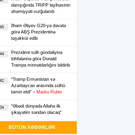
:47
danışığında TRIPP layihəsinin
əhəmiyyəti vurğulanıb
İlham Əliyev G20-yə dəvətə
:45
görə ABŞ Prezidentinə
təşəkkür edib
Prezident sülh gündəliyinə
:44
töhfələrinə görə Donald
Trampa minnətdarlığını bildirib
“Tramp Ermənistan və
:42
Azərbaycan arasında sülhü
təmin etdi” –
Marko Rubio
“Əbədi dünyada Allaha ilk
:34
şikayətim səndən olacaq”
İlham Əliyevlə Donald Tramp
BÜTÜN XƏBƏRLƏR
:01
arasında telefon danışığı olub