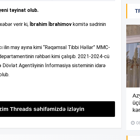
eni təyinat olub.
T
19
xəbər verir ki,
İbrahim İbrahimov
komitə sədrinin
18
cı ilin may ayına kimi “Rəqəmsal Tibbi Həllər” MMC-
departamentinin rəhbəri kimi çalışıb. 2021-2024-cü
18
rə Dövlət Agentliyinin İnformasiya sisteminin idarə
olub.
18
Göyçayda məktəb binası
Az
acınacaqlı durumda –
VİDEO
üç
izim Threads səhifəmizdə izləyin
kən
04 Avqust 2026, 20:48
17
0
17