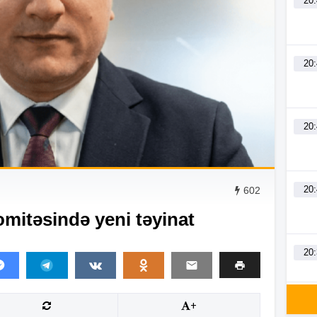
20
20
20
20
602
omitəsində yeni təyinat
20
20
+