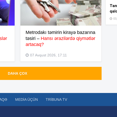
14
Tan
qal
03
14
Metrodakı təmirin kirayə bazarına
slər
təsiri –
Hansı ərazilərdə qiymətlər
14
artacaq?
07 Avqust 2026, 17:11
14
DAHA ÇOX
14
AQƏ
MEDIA ÜÇÜN
TRIBUNA TV
14