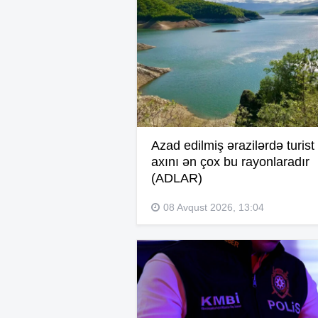
Azad edilmiş ərazilərdə turist
axını ən çox bu rayonlaradır
(ADLAR)
08 Avqust 2026, 13:04