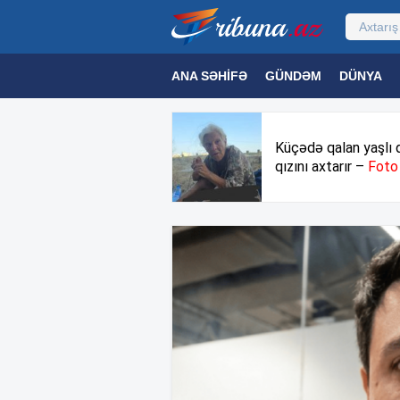
ANA SƏHIFƏ
GÜNDƏM
DÜNYA
MƏDƏNIYYƏT
MAQAZIN
TEXNOL
Küçədə qalan yaşlı 
qızını axtarır –
Foto