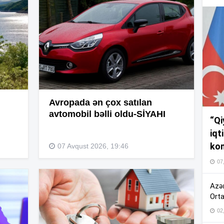
16
15
Avropada ən çox satılan
15
avtomobil bəlli oldu-SİYAHI
“Qi
iqt
14
kom
07 Avqust 2026, 19:46
07
Azər
14
Orta
02