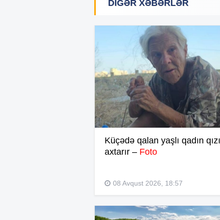
DIGƏR XƏBƏRLƏR
Küçədə qalan yaşlı qadın qızı
axtarır –
Foto
08 Avqust 2026, 18:57