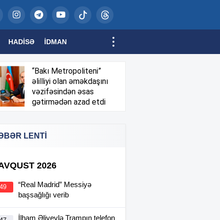
HADISƏ
İDMAN
“Bakı Metropoliteni”
əlilliyi olan əməkdaşını
vəzifəsindən əsas
gətirmədən azad etdi
ƏBƏR LENTİ
 AVQUST 2026
“Real Madrid” Messiyə
:49
başsağlığı verib
İlham Əliyevlə Trampın telefon