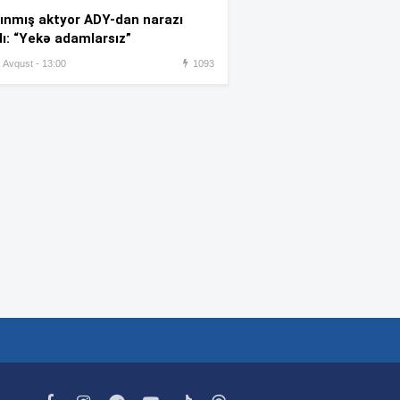
:42
almağa çalışdı – 5 illik həbs
ınmış aktyor ADY-dan narazı
edildi
dı: “Yekə adamlarsız”
, Avqust - 13:00
1093
Azərbaycanlı rezident həkim
:35
Türkiyədə intihara cəhd edib
Yandırılaraq öldürülən ər-
:27
arvadın – FOTOSU
Məsud Pezeşkianın oğlu
:22
türkcə danışdı –
VİDEO
“Ən böyük arzum 107 yaşına
:17
kimi yaşamaqdır”-
Kemeron
Diaz
İstirahət günü çimərliklərin
:14
havası açıqlandı