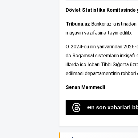
Dövlət Statistika Komitəsində y
Tribuna.az
Banker.az-a istinadən 
müşaviri vəzifəsinə təyin edilib.
O, 2024-cü ilin yanvarından 2026-
də Rəqəmsal sistemlərin inkişafı 
illərdə isə İcbari Tibbi Sığorta üz
edilməsi departamentinin rəhbəri 
Sənan Məmmədli
Ən son xəbərləri b