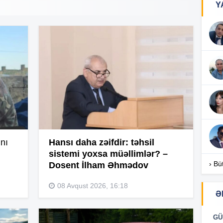
Y
17
17
17
nı
Hansı daha zəifdir: təhsil
sistemi yoxsa müəllimlər? –
› Bü
Dosent İlham Əhmədov
16
08 Avqust 2026, 16:18
Ə
16
GÜ