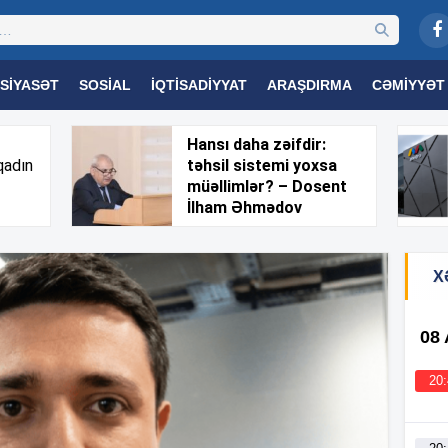
SIYASƏT
SOSIAL
İQTISADIYYAT
ARAŞDIRMA
CƏMIYYƏT
OGIYA
TƏHSIL
SAĞLAMLIQ
MARAQLI
TRIBUNA TV
Hansı daha zəifdir:
qadın
təhsil sistemi yoxsa
müəllimlər? – Dosent
İlham Əhmədov
X
08
20