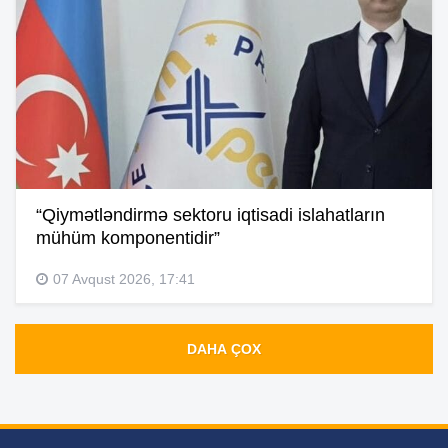
“Qiymətləndirmə sektoru iqtisadi islahatların
mühüm komponentidir”
07 Avqust 2026, 17:41
DAHA ÇOX