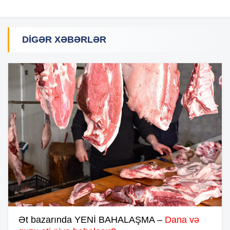
DIGƏR XƏBƏRLƏR
Ət bazarında YENİ BAHALAŞMA –
Dana və