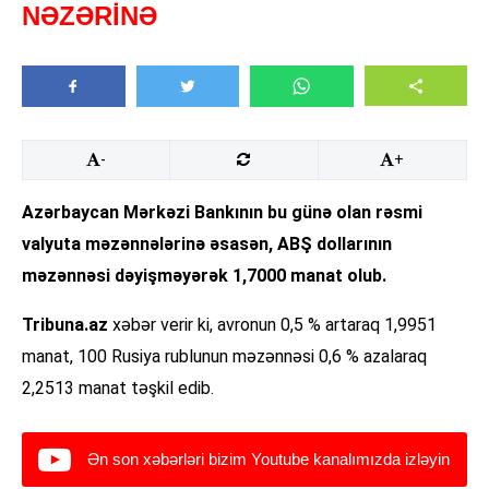
NƏZƏRİNƏ
-
+
Azərbaycan Mərkəzi Bankının bu günə olan rəsmi
valyuta məzənnələrinə əsasən, ABŞ dollarının
məzənnəsi dəyişməyərək 1,7000 manat olub.
Tribuna.az
xəbər verir ki, avronun 0,5 % artaraq 1,9951
manat, 100 Rusiya rublunun məzənnəsi 0,6 % azalaraq
2,2513 manat təşkil edib.
Ən son xəbərləri bizim Youtube kanalımızda izləyin