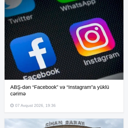
ABŞ-dən “Facebook” və “Instagram”a yüklü
cərimə
07 Avqust 2026, 19:36