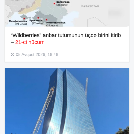
“Wildberries” anbar tutumunun üçdə birini itirib
–
21-ci hücum
05 Avqust 2026, 18:48