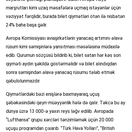
marşrutları kimi uzaq məsafələrə uçmaq istəyənlər üçün
vəziyyət fərqlidir; burada bilet qiymətləri ötən ilə nisbətən
24% baha başa gəlir.
Avropa Komissiyası aviaşirkətlərin yanacaq artımını əlavə
rüsum kimi sərnişinlərə yansıtması məsələsinə müdaxilə
edib. Qurumun sözçüsü bildirib ki, bilet satan hər kəs son
qiyməti aydın şəkildə göstərməlidir və bilet alındıqdan
sonra sərnişindən əlavə yanacaq rüsumu tələb etmək
qəbulolunmazdır.
Qiymətlərdəki bəzi enişlərə baxmayaraq, uçuş
şəbəkəsindəki qeyri-müəyyənlik hələ də qalır. Təkcə bu ay
dünya üzrə 13 000-ə yaxın reys ləğv edilib. Avropada
“Lufthansa” qrupu xərcləri tənzimləmək üçün 20 000
uçuşu proqramdan çıxarıb. “Türk Hava Yolları”, “British