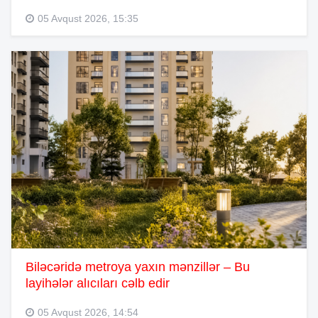
05 Avqust 2026, 15:35
Biləcəridə metroya yaxın mənzillər – Bu
layihələr alıcıları cəlb edir
05 Avqust 2026, 14:54