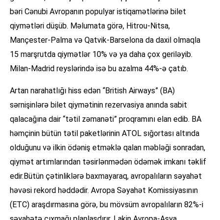
bəri Cənubi Avropanın populyar istiqamətlərinə bilet
qiymətləri düşüb. Məlumata görə, Hitrou-Nitsa,
Mançester-Palma və Qatvik-Barselona da daxil olmaqla
15 marşrutda qiymətlər 10% və ya daha çox geriləyib.
Milan-Madrid reyslərində isə bu azalma 44%-ə çatıb.
Artan narahatlığı hiss edən “British Airways” (BA)
sərnişinlərə bilet qiymətinin rezervasiya anında sabit
qalacağına dair “tətil zəmanəti” proqramını elan edib. BA
həmçinin bütün tətil paketlərinin ATOL sığortası altında
olduğunu və ilkin ödəniş etməklə qalan məbləği sonradan,
qiymət artımlarından təsirlənmədən ödəmək imkanı təklif
edir.Bütün çətinliklərə baxmayaraq, avropalıların səyahət
həvəsi rekord həddədir. Avropa Səyahət Komissiyasının
(ETC) araşdırmasına görə, bu mövsüm avropalıların 82%-i
səyahətə çıxmağı planlaşdırır. Lakin Avropa-Asya