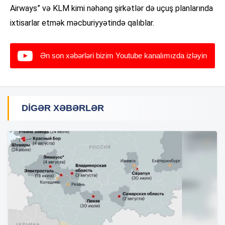
Airways” və KLM kimi nəhəng şirkətlər də uçuş planlarında
ixtisarlar etmək məcburiyyətində qalıblar.
Ən son xəbərləri bizim Youtube kanalımızda izləyin
DIGƏR XƏBƏRLƏR