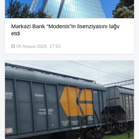
Mərkəzi Bank “Modenis”in lisenziyasını ləğv
etdi
05 Avqust 2026, 17:53