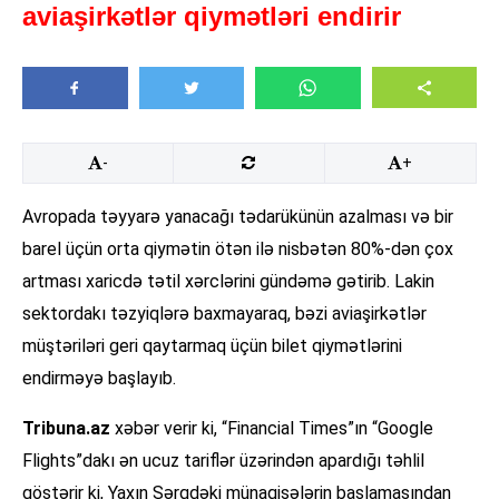
aviaşirkətlər qiymətləri endirir
-
+
Avropada təyyarə yanacağı tədarükünün azalması və bir
barel üçün orta qiymətin ötən ilə nisbətən 80%-dən çox
artması xaricdə tətil xərclərini gündəmə gətirib. Lakin
sektordakı təzyiqlərə baxmayaraq, bəzi aviaşirkətlər
müştəriləri geri qaytarmaq üçün bilet qiymətlərini
endirməyə başlayıb.
Tribuna.az
xəbər verir ki, “Financial Times”ın “Google
Flights”dakı ən ucuz tariflər üzərindən apardığı təhlil
göstərir ki, Yaxın Şərqdəki münaqişələrin başlamasından