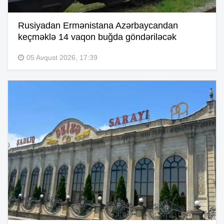
Rusiyadan Ermənistana Azərbaycandan
keçməklə 14 vaqon buğda göndəriləcək
05 Avqust 2026, 17:39