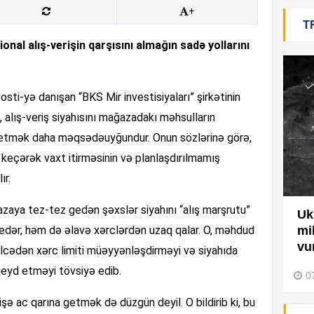
+
T
19
l alış-verişin qarşısını almağın sadə yollarını
18
osti-yə danışan “BKS Mir investisiyaları” şirkətinin
, alış-veriş siyahısını mağazadakı məhsulların
18
ib etmək daha məqsədəuyğundur. Onun sözlərinə görə,
ə keçərək vaxt itirməsinin və planlaşdırılmamış
ır.
17
azaya tez-tez gedən şəxslər siyahını “alış marşrutu”
Ağdamda yanğını bu şəxs
Uk
edər, həm də əlavə xərclərdən uzaq qalar. O, məhdud
törədibmiş – Video
mi
17
vu
əlcədən xərc limiti müəyyənləşdirməyi və siyahıda
04 Avqust 2026, 09:45
qeyd etməyi tövsiyə edib.
0
işə ac qarına getmək də düzgün deyil. O bildirib ki, bu
17