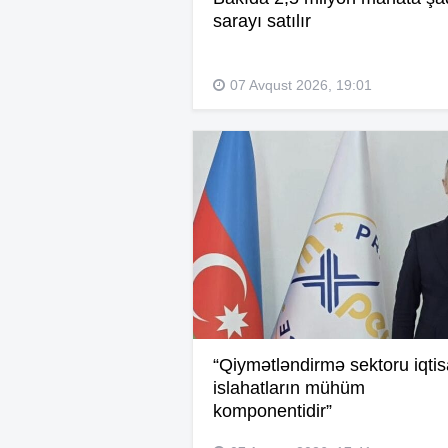
sarayı satılır
07 Avqust 2026, 19:01
“Qiymətləndirmə sektoru iqtis
islahatların mühüm
komponentidir”