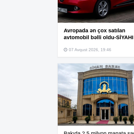
Avropada ən çox satılan
avtomobil bəlli oldu-SİYAHI
07 Avqust 2026, 19:46
Bakıda 2,5 milyon manata şa