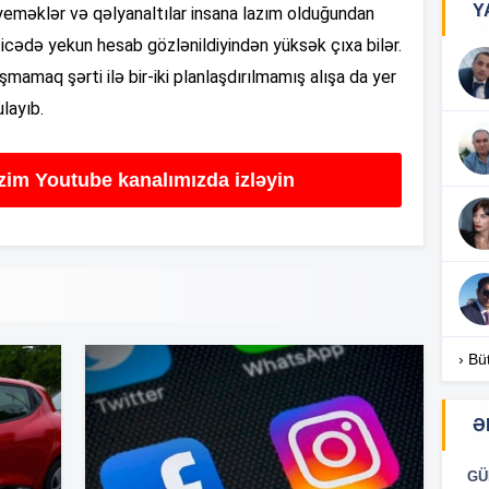
Y
 yeməklər və qəlyanaltılar insana lazım olduğundan
ticədə yekun hesab gözlənildiyindən yüksək çıxa bilər.
17
mamaq şərti ilə bir-iki planlaşdırılmamış alışa da yer
layıb.
17
izim Youtube kanalımızda izləyin
17
16
› Bü
Ə
16
GÜ