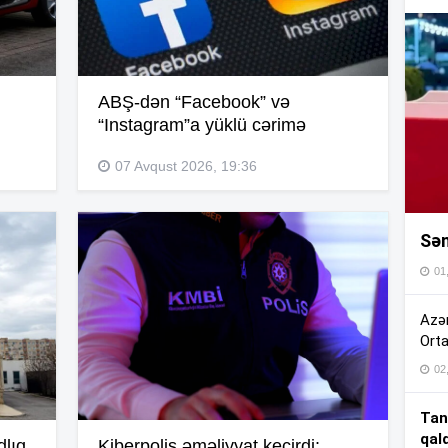
16
16
ABŞ-dən “Facebook” və
“Instagram”a yüklü cərimə
16
07 Avqust 2026, 19:36
Sən
16
01
16
Azər
Orta
02
15
Tan
qal
15
dlıq
Kiberpolis əməliyyat keçirdi: