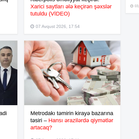
Xarici saytları ələ keçirən şəxslər
03
tutuldu (VİDEO)
15
07 Avqust 2026, 17:54
15
15
15
adi
Metrodakı təmirin kirayə bazarına
təsiri –
Hansı ərazilərdə qiymətlər
15
artacaq?