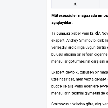
-
Mütəxəssislər mağazada emosiona
açıqlayıblar.
Tribuna.az
xəbər verir ki, RİA Nov
eksperti Andrey Smirnov bildirib ki
yerləşdiyi ardıcıllığa uyğun tərt
bu üsul alıcının bir rəfdən digərin
məhsullar götürməsinin qarşısını al
Ekspert deyib ki, xüsusən bir mağ
üzrə hazırlasa, həm vaxta qənaət 
büdcə ilə alış-veriş edənlərə əvv
məhsulların təxmini qiymətini də 
Smirnovun sözlərinə görə, alış-ver