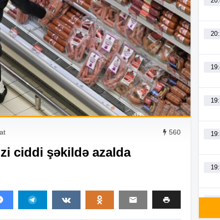
20
20
19
19
at
560
19
zi ciddi şəkildə azalda
19
19