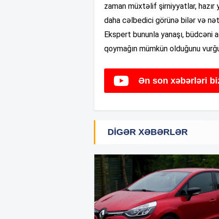
zaman müxtəlif şirniyyatlar, hazır
daha cəlbedici görünə bilər və nə
Ekspert bununla yanaşı, büdcəni aş
qoymağın mümkün olduğunu vurğu
Ən son xəbərləri b
DIGƏR XƏBƏRLƏR