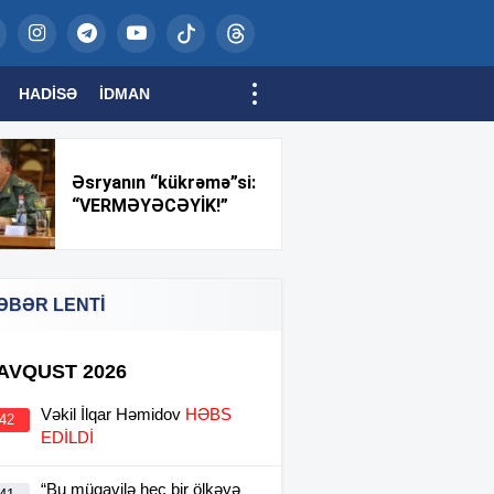
HADISƏ
İDMAN
Əsryanın “kükrəmə”si:
“VERMƏYƏCƏYİK!”
ƏBƏR LENTİ
 AVQUST 2026
Vəkil İlqar Həmidov
HƏBS
:42
EDİLDİ
“Bu müqavilə heç bir ölkəyə