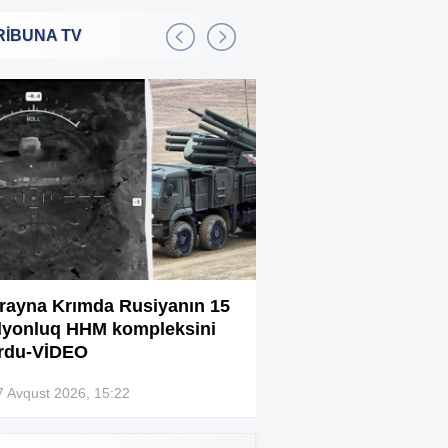
RİBUNA TV
Bakıda 2,5 milyon manata
:01
şadlıq sarayı satılır
Sərdar Ortaç xəstəxanaya
:22
yerləşdirilib?
Rüşvətdə təqsirləndirilən 3
:01
vəzifəli şəxsin məhkəməsi
başlayır
“Həyat yoldaşın istəmirsə,
:59
oxuma, nə məcburdur”
rayna Krımda Rusiyanın 15
Bağlanan universit
lyonluq HHM kompleksini
müəllimləri narazıd
Kiberpolis əməliyyat keçirdi:
:54
rdu-VİDEO
Xarici saytları ələ keçirən
şəxslər tutuldu (VİDEO)
7 Avqust 2026, 15:22
07 Avqust 2026, 13:4
Prokurorluq həbs edilən rəislə
:52
bağlı məlumat yaydı