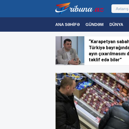
ANA SƏHIFƏ
GÜNDƏM
DÜNYA
MƏDƏNIYYƏT
MAQAZIN
TEXNOL
“Karapetyan saba
Türkiyə bayrağınd
ayın çıxarılmasını 
təklif edə bilər”