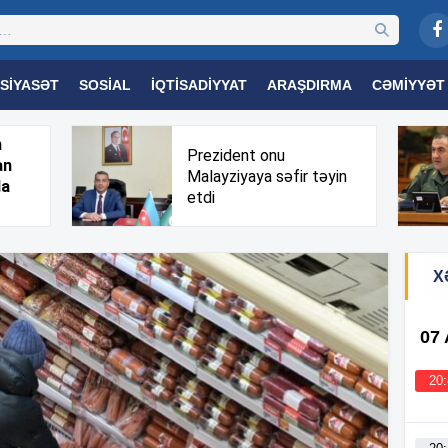
SIYASƏT
SOSIAL
İQTISADIYYAT
ARAŞDIRMA
CƏMIYYƏT
OGIYA
TƏHSIL
SAĞLAMLIQ
MARAQLI
TRIBUNA TV
h
Prezident onu
an
Malayziyaya səfir təyin
da
etdi
X
07
20