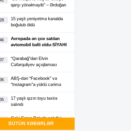
:41
qarşı yönəlməyib” – Ərdoğan
15 yaşlı yeniyetmə kanalda
:28
boğulub öldü
Avropada ən çox satılan
:46
avtomobil bəlli oldu-SİYAHI
“Qarabağ”dan Elvin
:37
Cəfərquliyev açıqlaması
ABŞ-dən “Facebook” və
:36
“Instagram”a yüklü cərimə
17 yaşlı qızın toyu təxirə
:35
salındı
Ceki Çanın Bakıda çəkdiyi
:25
BÜTÜN XƏBƏRLƏR
filmə görə Azərbaycan 1
milyon dollar ödəyə bilər?