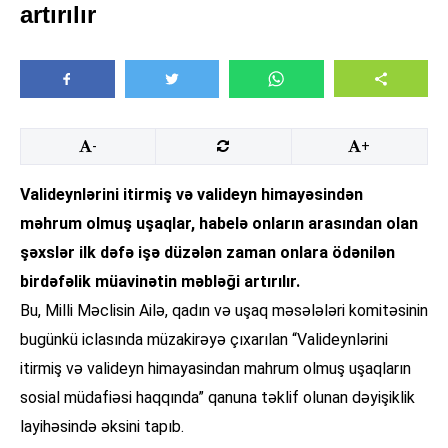
artırılır
-
+
Valideynlərini itirmiş və valideyn himayəsindən
məhrum olmuş uşaqlar, habelə onların arasından olan
şəxslər ilk dəfə işə düzələn zaman onlara ödənilən
birdəfəlik müavinətin məbləği artırılır.
Bu, Milli Məclisin Ailə, qadın və uşaq məsələləri komitəsinin
bugünkü iclasında müzakirəyə çıxarılan “Valideynlərini
itirmiş və valideyn himayasindan mahrum olmuş uşaqların
sosial müdafiəsi haqqında” qanuna təklif olunan dəyişiklik
layihəsində əksini tapıb.