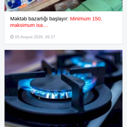
Məktəb bazarlığı başlayır:
Minimum 150,
maksimum isə…
05 Avqust 2026, 09:27