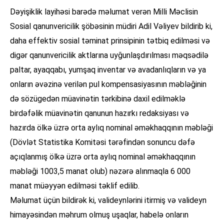
Dəyişiklik layihəsi barədə məlumat verən Milli Məclisin
Sosial qanunvericilik şöbəsinin müdiri Adil Vəliyev bildirib ki,
daha effektiv sosial təminat prinsipinin tətbiq edilməsi və
digər qanunvericilik aktlarına uyğunlaşdırılması məqsədilə
paltar, ayaqqabı, yumşaq inventar və avadanlıqların və ya
onların əvəzinə verilən pul kompensasiyasının məbləğinin
də sözügedən müavinətin tərkibinə daxil edilməklə
birdəfəlik müavinətin qanunun hazırkı redaksiyası və
hazırda ölkə üzrə orta aylıq nominal əməkhaqqının məbləği
(Dövlət Statistika Komitəsi tərəfindən sonuncu dəfə
açıqlanmış ölkə üzrə orta aylıq nominal əməkhaqqının
məbləği 1003,5 manat olub) nəzərə alınmaqla 6 000
manat müəyyən edilməsi təklif edilib.
Məlumat üçün bildirək ki, valideynlərini itirmiş və valideyn
himayəsindən məhrum olmuş uşaqlar, habelə onların