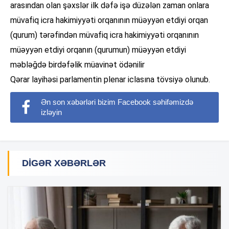
arasından olan şəxslər ilk dəfə işə düzələn zaman onlara
müvafiq icra hakimiyyəti orqanının müəyyən etdiyi orqan
(qurum) tərəfindən müvafiq icra hakimiyyəti orqanının
müəyyən etdiyi orqanın (qurumun) müəyyən etdiyi
məbləğdə birdəfəlik müavinət ödənilir
Qərar layihəsi parlamentin plenar iclasına tövsiyə olunub.
Ən son xəbərləri bizim Facebook səhifəmizdə
izləyin
DIGƏR XƏBƏRLƏR