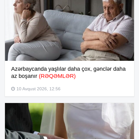
Azərbaycanda yaşlılar daha çox, gənclər daha
az boşanır
(RƏQƏMLƏR)
10 Avqust 2026, 12:56