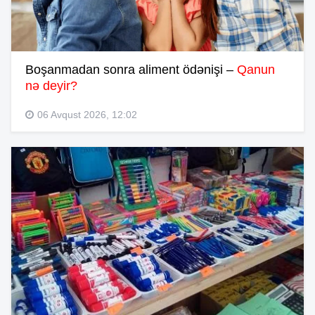
Boşanmadan sonra aliment ödənişi –
Qanun
nə deyir?
06 Avqust 2026, 12:02