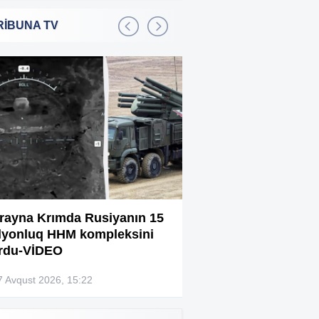
RİBUNA TV
Bakıda 2,5 milyon manata
:01
şadlıq sarayı satılır
Sərdar Ortaç xəstəxanaya
:22
yerləşdirilib?
Rüşvətdə təqsirləndirilən 3
:01
vəzifəli şəxsin məhkəməsi
başlayır
“Həyat yoldaşın istəmirsə,
:59
oxuma, nə məcburdur”
rayna Krımda Rusiyanın 15
Bağlanan universit
lyonluq HHM kompleksini
müəllimləri narazıd
Kiberpolis əməliyyat keçirdi:
:54
rdu-VİDEO
Xarici saytları ələ keçirən
şəxslər tutuldu (VİDEO)
7 Avqust 2026, 15:22
07 Avqust 2026, 13:4
Prokurorluq həbs edilən rəislə
:52
bağlı məlumat yaydı