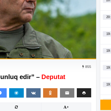
20
20
19
19
855
19
unluq edir” –
Deputat
19
19
+