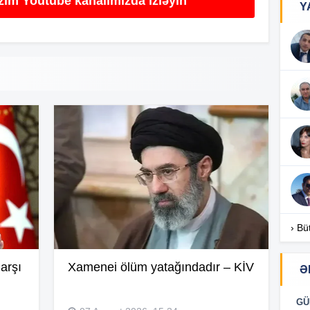
izim Youtube kanalımızda izləyin
Y
17
17
17
16
› Bü
arşı
Xamenei ölüm yatağındadır – KİV
Ə
16
GÜ