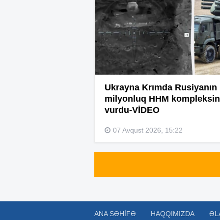
Ukrayna Krımda Rusiyanın
milyonluq HHM kompleksin
vurdu-VİDEO
07 Avqust 2026, 15:22
ANA SƏHIFƏ
HAQQIMIZDA
ƏL