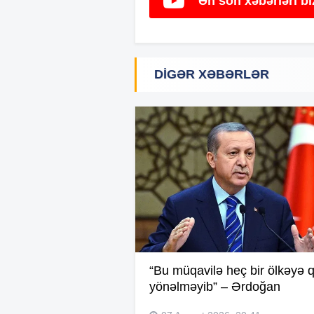
Ən son xəbərləri b
DIGƏR XƏBƏRLƏR
“Bu müqavilə heç bir ölkəyə q
yönəlməyib” – Ərdoğan