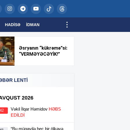
HADISƏ
İDMAN
Əsryanın “kükrəmə”si:
“VERMƏYƏCƏYİK!”
ƏBƏR LENTİ
 AVQUST 2026
Vəkil İlqar Həmidov
HƏBS
:42
EDİLDİ
“Bu müqavilə heç bir ölkəyə