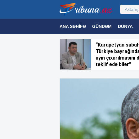
ANA SƏHIFƏ
GÜNDƏM
DÜNYA
MƏDƏNIYYƏT
MAQAZIN
TEXNOL
“Karapetyan saba
Türkiyə bayrağınd
ayın çıxarılmasını 
təklif edə bilər”