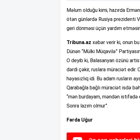
Məlum olduğu kimi, hazırda Erməni
ötən günlərdə Rusiya prezidenti V
geri dönməsi üçün yardım etməsini
Tribuna.az
xəbər verir ki, onun 
Dünən “Mülki Müqavilə” Partiyası
O deyib ki, Balasanyan özünü arti
dərdi çəkir, ruslara müraciət edir
həyasızlıq idi. Bu adam rusların ay
Qarabağla bağlı müraciət isdə bəha
“mən burdayam, məndən istifadə ed
Sonra lazım olmur”.
Fərda Uğur