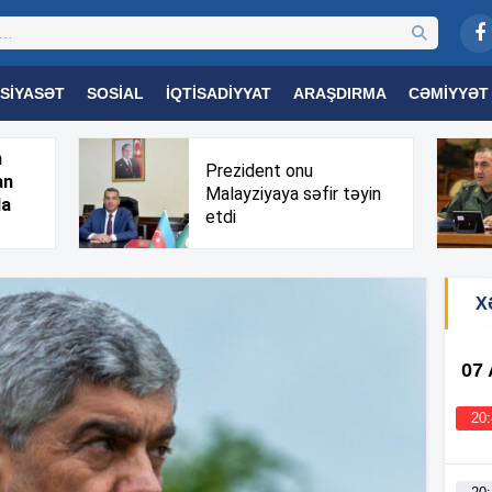
SIYASƏT
SOSIAL
İQTISADIYYAT
ARAŞDIRMA
CƏMIYYƏT
OGIYA
TƏHSIL
SAĞLAMLIQ
MARAQLI
TRIBUNA TV
h
Prezident onu
an
Malayziyaya səfir təyin
da
etdi
X
07
20