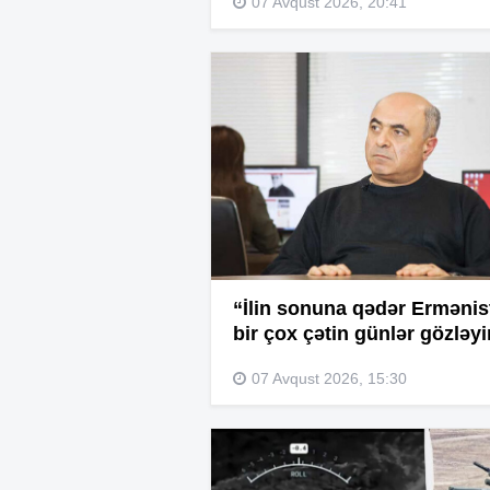
07 Avqust 2026, 20:41
“İlin sonuna qədər Ermənis
bir çox çətin günlər gözləyi
07 Avqust 2026, 15:30