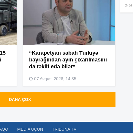
03
15
15
 15
“Karapetyan sabah Türkiyə
i
bayrağından ayın çıxarılmasını
15
da təklif edə bilər”
07 Avqust 2026, 14:35
15
DAHA ÇOX
15
AQƏ
MEDIA ÜÇÜN
TRIBUNA TV