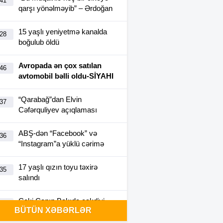
:41
qarşı yönəlməyib” – Ərdoğan
15 yaşlı yeniyetmə kanalda
:28
boğulub öldü
Avropada ən çox satılan
:46
avtomobil bəlli oldu-SİYAHI
“Qarabağ”dan Elvin
:37
Cəfərquliyev açıqlaması
ABŞ-dən “Facebook” və
:36
“Instagram”a yüklü cərimə
17 yaşlı qızın toyu təxirə
:35
salındı
Ceki Çanın Bakıda çəkdiyi
:25
BÜTÜN XƏBƏRLƏR
filmə görə Azərbaycan 1
milyon dollar ödəyə bilər?