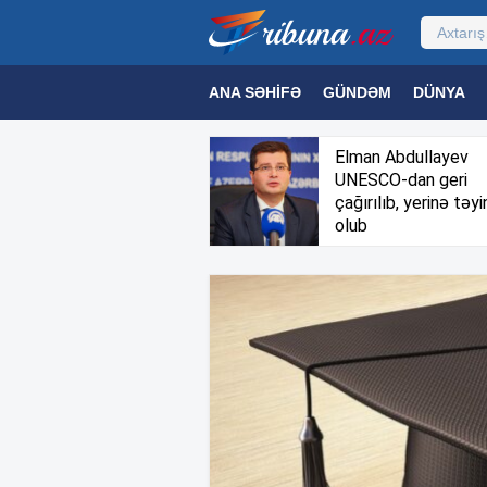
ANA SƏHIFƏ
GÜNDƏM
DÜNYA
MƏDƏNIYYƏT
MAQAZIN
TEXNOL
Elman Abdullayev
UNESCO-dan geri
çağırılıb, yerinə təyi
olub