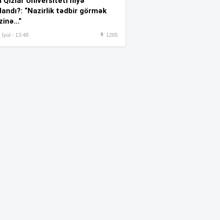
 Qızlar Universiteti niyə
landı?: “Nazirlik tədbir görmək
Sabiq nazirin müsadirə olunan
:07
zinə…”
əmlakı 463 min manata satıldı
 İyul - 13:48
1265
Özəl universitetlərdə ən çox
:03
seçilən ixtisas qrupu –
SİYAHI
Tramp onları həbslə hədələdi
:01
Qızıl bahalaşdı
:00
Salahı 25 min azarkeş
:44
qarşıladı —
VİDEO
Jurnalistikanın qabiliyyət
:39
imtahanının nəticələri BU
TARİXDƏ açıqlanacaq
Bakıdakı məşhur ticarət
:37
mərkəzində faciəli şəkildə