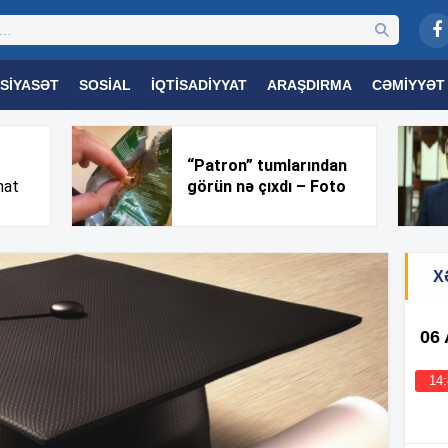
SIYASƏT
SOSIAL
İQTISADIYYAT
ARAŞDIRMA
CƏMIYYƏT
OGIYA
TƏHSIL
SAĞLAMLIQ
MARAQLI
TRIBUNA TV
“Patron” tumlarından
nat
görün nə çıxdı – Foto
X
06
14