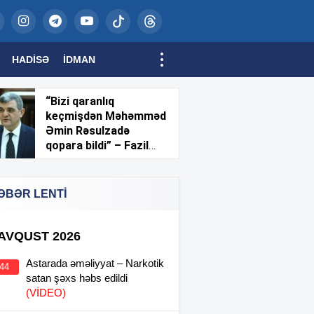
HADISƏ
İDMAN
“Bizi qaranlıq
keçmişdən Məhəmməd
Əmin Rəsulzadə
qopara bildi” – Fazil
Mustafa
ƏBƏR LENTİ
 AVQUST 2026
Astarada əməliyyat – Narkotik
:44
satan şəxs həbs edildi
(VİDEO)