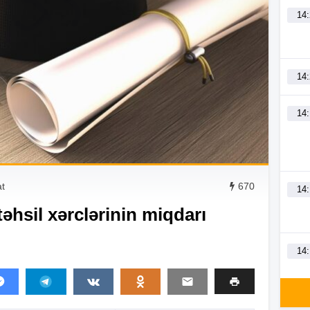
14
14
14
at
670
14
təhsil xərclərinin miqdarı
14