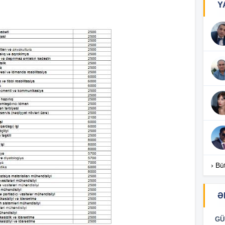
Y
12
12
12
› Bü
12
Ə
12
GÜ