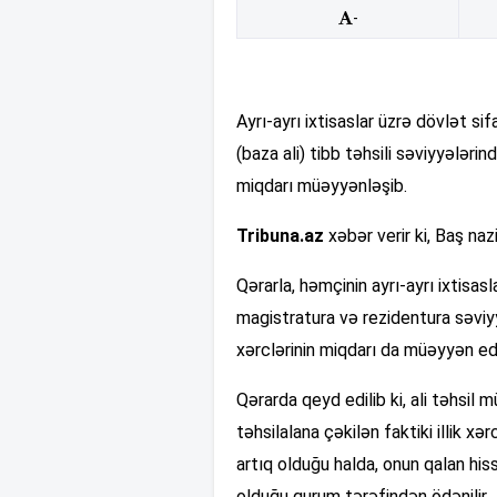
-
Ayrı-ayrı ixtisaslar üzrə dövlət sif
(baza ali) tibb təhsili səviyyələrind
miqdarı müəyyənləşib.
Tribuna.az
xəbər verir ki, Baş naz
Qərarla, həmçinin ayrı-ayrı ixtisasla
magistratura və rezidentura səviyyə
xərclərinin miqdarı da müəyyən edi
Qərarda qeyd edilib ki, ali təhsil m
təhsilalana çəkilən faktiki illik xə
artıq olduğu halda, onun qalan his
olduğu qurum tərəfindən ödənilir.