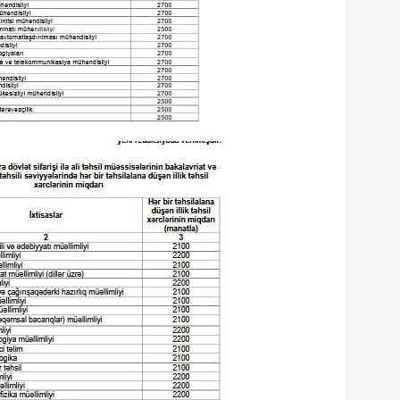
10
10
10
10
10
10