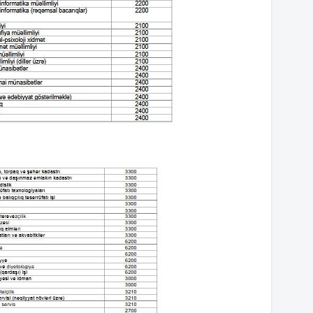
10
09
09
09
09
05