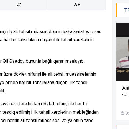
14
+
T
14
arişi ilə ali təhsil müəssisələrinin bakalavriat və əsas
ə hər bir təhsilalana düşən illik təhsil xərclərinin
13
ir Əli Əsədov bununla bağlı qərar imzalayıb.
13
r üzrə dövlət sifarişi ilə ali təhsil müəssisələrinin
lərində hər bir təhsilalana düşən illik təhsil
13
Batmaqda olan gənci belə xilas
As
lib.
etdilər –
Video
sa
üəssisəsi tərəfindən dövlət sifarişi ilə hər bir
13
29 İyul 2026, 10:13
rc təsdiq edilmiş illik təhsil xərclərinin məbləğindən
0
səsi həmin ali təhsil müəssisəsi və ya onun tabe
12