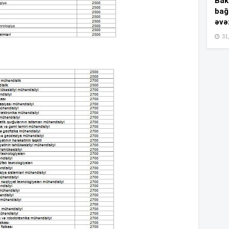
Bakı
bağ
11
əvə
31,
11
11
11
10
10
10