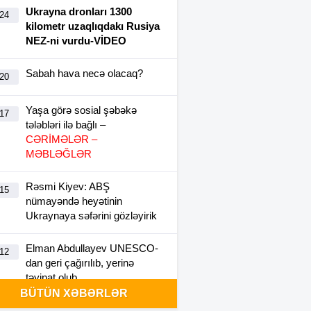
Ukrayna dronları 1300
:24
kilometr uzaqlıqdakı Rusiya
NEZ-ni vurdu-VİDEO
Sabah hava necə olacaq?
:20
Yaşa görə sosial şəbəkə
:17
tələbləri ilə bağlı –
CƏRİMƏLƏR –
MƏBLƏĞLƏR
Rəsmi Kiyev: ABŞ
:15
nümayəndə heyətinin
Ukraynaya səfərini gözləyirik
Elman Abdullayev UNESCO-
:12
dan geri çağırılıb, yerinə
təyinat olub
BÜTÜN XƏBƏRLƏR
Avropa Şurasındakı