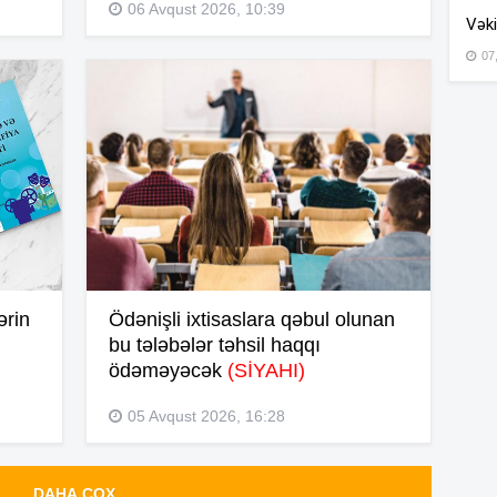
06 Avqust 2026, 10:39
Vəki
07
15
15
14
ərin
Ödənişli ixtisaslara qəbul olunan
14
bu tələbələr təhsil haqqı
ödəməyəcək
(SİYAHI)
14
05 Avqust 2026, 16:28
DAHA ÇOX