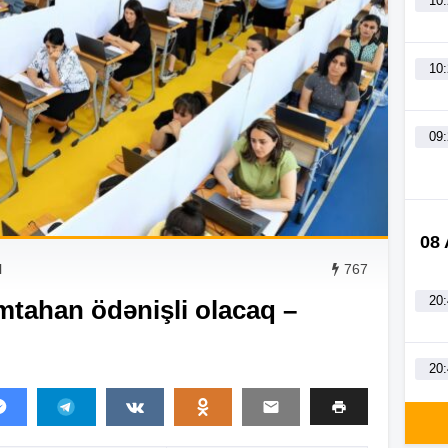
10
10
09
08
l
767
20
tahan ödənişli olacaq –
20