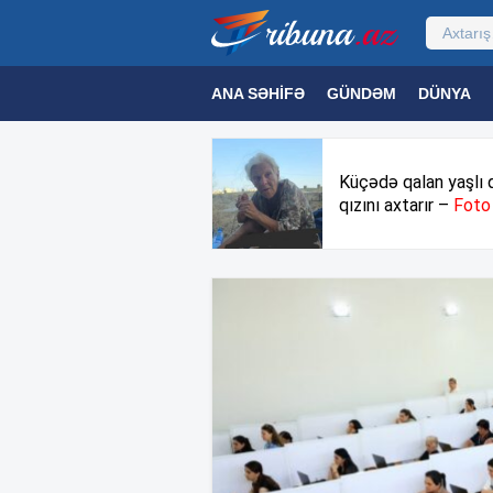
ANA SƏHIFƏ
GÜNDƏM
DÜNYA
MƏDƏNIYYƏT
MAQAZIN
TEXNOL
Küçədə qalan yaşlı 
qızını axtarır –
Foto