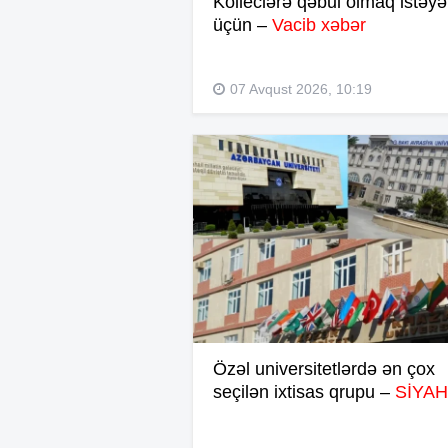
Kolleclərə qəbul olmaq istəyə
üçün –
Vacib xəbər
07 Avqust 2026, 10:19
Özəl universitetlərdə ən çox
seçilən ixtisas qrupu –
SİYAH