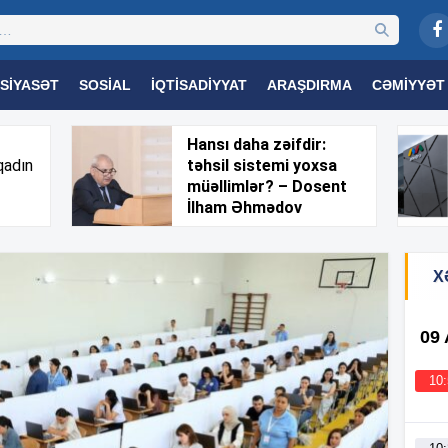
SIYASƏT
SOSIAL
İQTISADIYYAT
ARAŞDIRMA
CƏMIYYƏT
OGIYA
TƏHSIL
SAĞLAMLIQ
MARAQLI
TRIBUNA TV
Hansı daha zəifdir:
qadın
təhsil sistemi yoxsa
müəllimlər? – Dosent
İlham Əhmədov
X
09
10