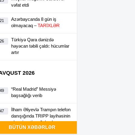
:23
vəfat etdi
Azərbaycanda 8 gün iş
:21
olmayacaq –
TARİXLƏR
Türkiyə Qara dənizdə
:26
həyəcan təbili çaldı: hücumlar
artır
 AVQUST 2026
“Real Madrid” Messiyə
:49
başsağlığı verib
İlham Əliyevlə Trampın telefon
:47
danışığında TRIPP layihəsinin
əhəmiyyəti vurğulanıb
BÜTÜN XƏBƏRLƏR