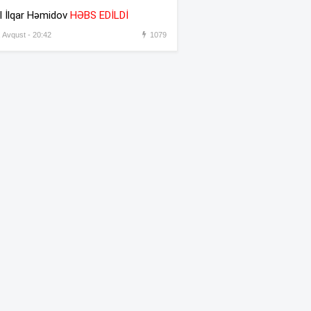
əməkdaşını vəzifəsindən
l İlqar Həmidov
HƏBS EDİLDİ
əsas gətirmədən azad etdi
, Avqust - 20:42
1079
Azərbaycandan sonra Türkiyə
:31
də məhdudiyyətləri qaldırdı
Messinin atası vəfat etdi
:30
“Prezident İlham Əliyev
:45
müharibəni qazandı, eyni
zamanda sülhü də qazandı” –
Hikmət Hacıyev
Bəzi yerlərdə 41 dərəcə isti
:44
olacaq –
XƏBƏRDARLIQ
Oğlu öldürülən ata qisas
:42
almağa çalışdı – 5 illik həbs
edildi