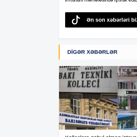
Ən son xəbərləri bi
DIGƏR XƏBƏRLƏR