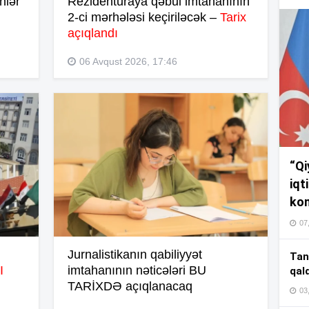
nlər
Rezidenturaya qəbul imtahanının
17
2-ci mərhələsi keçiriləcək –
Tarix
açıqlandı
17
06 Avqust 2026, 17:46
17
“Qi
16
iqt
kom
07
16
Jurnalistikanın qabiliyyət
Tan
I
imtahanının nəticələri BU
qal
TARİXDƏ açıqlanacaq
03
16