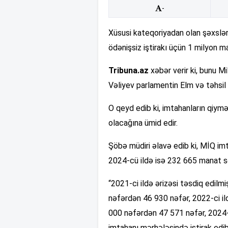
-
Xüsusi kateqoriyadan olan şəxslər
ödənişsiz iştirakı üçün 1 milyon m
Tribuna.az
xəbər verir ki, bunu Mi
Vəliyev parlamentin Elm və təhsil
O qeyd edib ki, imtahanların qiy
olacağına ümid edir.
Şöbə müdiri əlavə edib ki, MİQ im
2024-cü ildə isə 232 665 manat sə
“2021-ci ildə ərizəsi təsdiq edil
nəfərdən 46 930 nəfər, 2022-ci i
000 nəfərdən 47 571 nəfər, 2024-
imtahanı mərhələsində iştirak edib