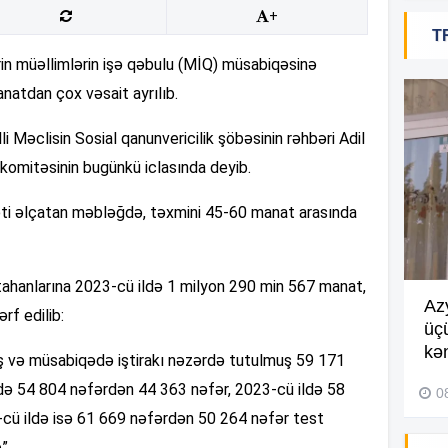
20
+
T
in müəllimlərin işə qəbulu (MİQ) müsabiqəsinə
anatdan çox vəsait ayrılıb.
20
lli Məclisin Sosial qanunvericilik şöbəsinin rəhbəri Adil
 komitəsinin bugünkü iclasında deyib.
20
məti əlçatan məbləğdə, təxmini 45-60 manat arasında
20
tahanlarına 2023-cü ildə 1 milyon 290 min 567 manat,
Göyçayda məktəb binası
Az
rf edilib:
acınacaqlı durumda –
VİDEO
üç
20
kən
miş və müsabiqədə iştirakı nəzərdə tutulmuş 59 171
04 Avqust 2026, 20:48
ldə 54 804 nəfərdən 44 363 nəfər, 2023-cü ildə 58
0
19
cü ildə isə 61 669 nəfərdən 50 264 nəfər test
”.