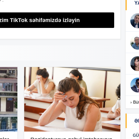
Y
18
zim TikTok səhifəmizdə izləyin
18
18
17
› Bü
17
Ə
GÜ