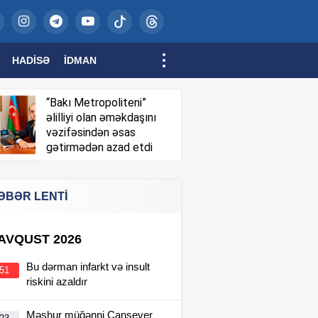
HADISƏ
İDMAN
“Bakı Metropoliteni”
əlilliyi olan əməkdaşını
vəzifəsindən əsas
gətirmədən azad etdi
ƏBƏR LENTİ
 AVQUST 2026
Bu dərman infarkt və insult
:51
riskini azaldır
Məşhur müğənni Cansever