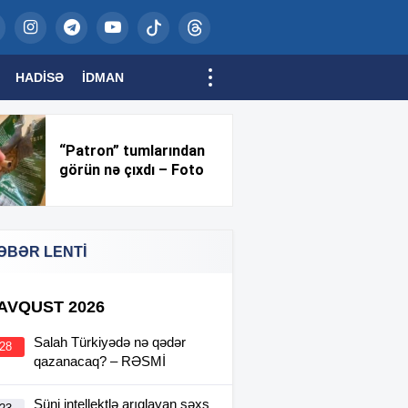
HADISƏ
İDMAN
“Patron” tumlarından
görün nə çıxdı – Foto
ƏBƏR LENTİ
 AVQUST 2026
Salah Türkiyədə nə qədər
:28
qazanacaq? – RƏSMİ
Süni intellektlə arıqlayan şəxs