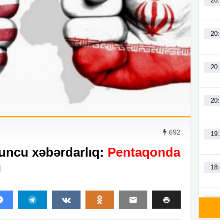
20
20
20
20
692
19
uncu xəbərdarlıq:
Pentaqonda
ı
18
18