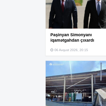
Paşinyan Simonyanı
iqamətgahdan çıxardı
06 Avqust 2026, 20:15