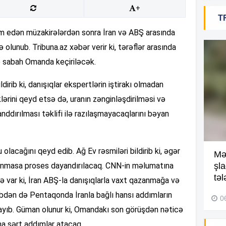
+
T
18
avam edən müzakirələrdən sonra İran və ABŞ arasında
ə olunub. Tribuna.az xəbər verir ki, tərəflər arasında
ə sabah Omanda keçiriləcək.
18
dirib ki, danışıqlar ekspertlərin iştirakı olmadan
lərini qeyd etsə də, uranın zənginləşdirilməsi və
nddırılması təklifi ilə razılaşmayacaqlarını bəyan
18
olacağını qeyd edib. Ağ Ev rəsmiləri bildirib ki, əgər
Kompleksdə faciə: 2 yaşlı
Mə
17
olunmasa proses dayandırılacaq. CNN-in məlumatına
uşaq hovuzda boğuldu –
şl
Video
təl
ə var ki, İran ABŞ-la danışıqlarla vaxt qazanmağa və
bdən də Pentaqonda İranla bağlı hansı addımların
29 İyul 2026, 16:21
0
17
ayıb. Güman olunur ki, Omandakı son görüşdən nəticə
ha sərt addımlar atacaq.