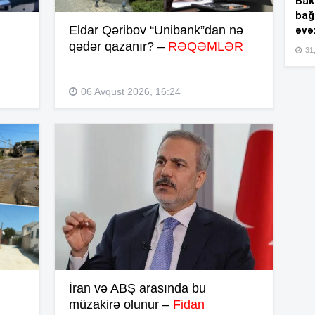
Bakı
bağ
Eldar Qəribov “Unibank”dan nə
əvə
qədər qazanır? –
RƏQƏMLƏR
15
31,
06 Avqust 2026, 16:24
15
15
15
İran və ABŞ arasında bu
15
müzakirə olunur –
Fidan