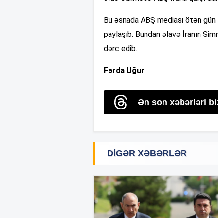
Bu əsnada ABŞ mediası ötən gün İr
paylaşıb. Bundan əlavə İranın Simn
dərc edib.
Fərda Uğur
Ən son xəbərləri b
DIGƏR XƏBƏRLƏR