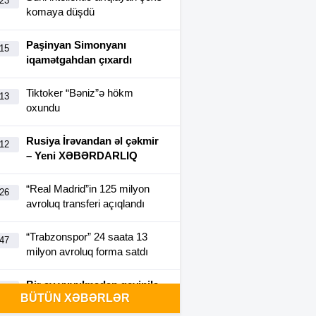
:23
komaya düşdü
Paşinyan Simonyanı
:15
iqamətgahdan çıxardı
Tiktoker “Bəniz”ə hökm
:13
oxundu
Rusiya İrəvandan əl çəkmir
:12
– Yeni XƏBƏRDARLIQ
“Real Madrid”in 125 milyon
:26
avroluq transferi açıqlandı
“Trabzonspor” 24 saata 13
:47
milyon avroluq forma satdı
Bir ay yuyulmadan geyinilə
:40
BÜTÜN XƏBƏRLƏR
bilən futbolka yaradıldı-
FOTO