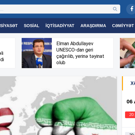
SIYASƏT
SOSIAL
İQTISADIYYAT
ARAŞDIRMA
CƏMIYYƏT
OGIYA
TƏHSIL
SAĞLAMLIQ
MARAQLI
TRIBUNA TV
Elman Abdullayev
UNESCO-dan geri
li
çağırılıb, yerinə təyinat
di
olub
X
06
20