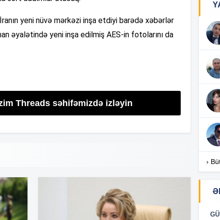
Y
anın yeni nüvə mərkəzi inşa etdiyi barədə xəbərlər
16
an əyalətində yeni inşa edilmiş AES-in fotolarını da
16
izim Threads səhifəmizdə izləyin
16
16
› Bü
Ə
16
GÜ