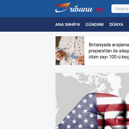
ANA SƏHIFƏ
GÜNDƏM
DÜNYA
MƏDƏNIYYƏT
MAQAZIN
TEXNOL
Britaniyada arıqlama
preparatları ilə əlaqə
ölüm sayı 100-ü keç