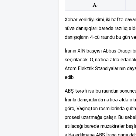
-
Xəbər verildiyi kimi, iki həftə d
nüvə danışıqları barədə razılıq əld
danışıqların 4-cü raundu bu gün v
İranın XİN başçısı Abbas Əraqçı bil
keçiriləcək. O, nəticə əldə edəcək
Atom Elektrik Stansiyalarının daya
edib.
ABŞ tərəfi isə bu raundun sonuncu 
İranla danışıqlarda nəticə əldə 
görə, Vaşinqton rəsmilərində şübh
prosesi uzatmağa çalışır. Bu səbə
atılacağı barədə müzakirələr başl
əldə edilməsə ABŞ İrana qarşı da