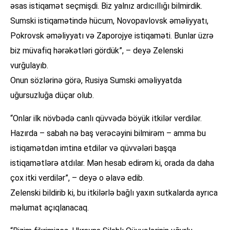
əsas istiqamət seçmişdi. Biz yalnız ardıcıllığı bilmirdik.
Sumski istiqamətində hücum, Novopavlovsk əməliyyatı,
Pokrovsk əməliyyatı və Zaporojye istiqaməti. Bunlar üzrə
biz müvafiq hərəkətləri gördük”, – deyə Zelenski
vurğulayıb.
Onun sözlərinə görə, Rusiya Sumski əməliyyatda
uğursuzluğa düçar olub.
“Onlar ilk növbədə canlı qüvvədə böyük itkilər verdilər.
Hazırda – sabah nə baş verəcəyini bilmirəm – amma bu
istiqamətdən imtina etdilər və qüvvələri başqa
istiqamətlərə atdılar. Mən hesab edirəm ki, orada da daha
çox itki verdilər”, – deyə o əlavə edib.
Zelenski bildirib ki, bu itkilərlə bağlı yaxın sutkalarda ayrıca
məlumat açıqlanacaq.