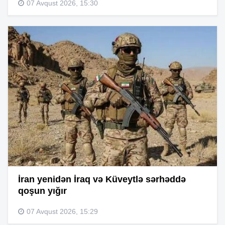
07 Avqust 2026, 15:30
İran yenidən İraq və Küveytlə sərhəddə
qoşun yığır
07 Avqust 2026, 15:29