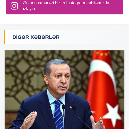
Ən son xəbərləri bizim Instagram səhifəmizdə
izləyin
DIGƏR XƏBƏRLƏR