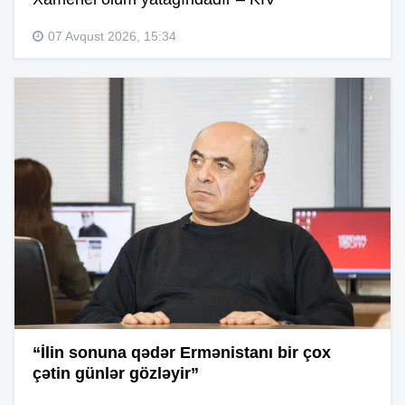
07 Avqust 2026, 15:34
“İlin sonuna qədər Ermənistanı bir çox
çətin günlər gözləyir”