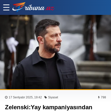
17 Sentyabr 2025, 19:42
Siyasət
798
Zelenski:Yay kampaniyasından