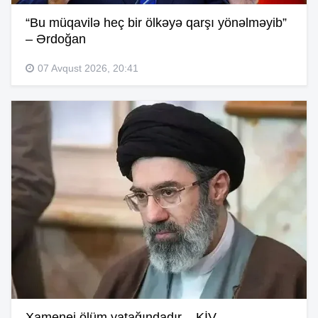
“Bu müqavilə heç bir ölkəyə qarşı yönəlməyib”
– Ərdoğan
07 Avqust 2026, 20:41
Xamenei ölüm yatağındadır – KİV