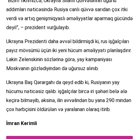
“Bizim fikrimizcə, Ukrayna Silahlı Qüvvələrinin uğurlu
addımları nəticəsində Rusiya canlı qüvvə sarıdan çox itki
verdi və artıq genişmiqyaslı əməliyyatlar aparmaq gücündə
deyil”, – prezident vurğulayıb.
Ukrayna Prezidenti daha əvvəl bildirmişdi ki, rus işğalçıları
payız mövsümü üçün iki yeni hücum əməliyyatı planlaşdırır.
Lakin Zelenskinin sözlərinə görə, yay kampaniyası
Moskvanın gözlədiyindən də uğursuz alınıb.
Ukrayna Baş Qərargahı da qeyd edib ki, Rusiyanın yay
hücumu nəticəsiz qalıb: işğalçılar bircə iri şəhəri belə ələ
keçirə bilməyib, əksinə, ilin əvvəlindən bu yana 290 mindən
çox hərbçisini öldürülən və yaralanan olaraq itirib.
İmran Kərimli