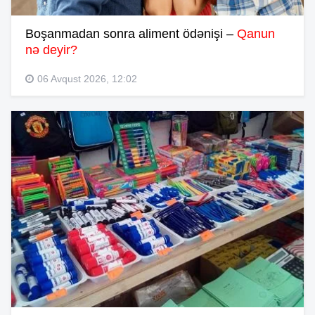
Boşanmadan sonra aliment ödənişi –
Qanun
nə deyir?
06 Avqust 2026, 12:02