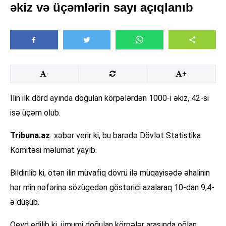
əkiz və üçəmlərin sayı açıqlanıb
-
+
İlin ilk dörd ayında doğulan körpələrdən 1000-i əkiz, 42-si
isə üçəm olub.
Tribuna.az
xəbər verir ki, bu barədə Dövlət Statistika
Komitəsi məlumat yayıb.
Bildirilib ki, ötən ilin müvafiq dövrü ilə müqayisədə əhalinin
hər min nəfərinə sözügedən göstərici azalaraq 10-dan 9,4-
ə düşüb.
Qeyd edilib ki, ümumi doğulan körpələr arasında oğlan