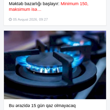
Məktəb bazarlığı başlayır:
Minimum 150,
maksimum isə…
05 Avqust 2026, 09:27
Bu ərazidə 15 gün qaz olmayacaq