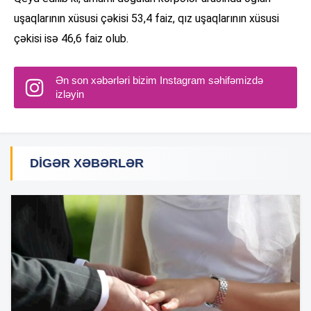
uşaqlarının xüsusi çəkisi 53,4 faiz, qız uşaqlarının xüsusi
çəkisi isə 46,6 faiz olub.
Ən son xəbərləri bizim Instagram səhifəmizdə
izləyin
DIGƏR XƏBƏRLƏR