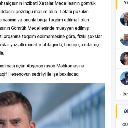
Y
tehsalçısının İnzibati Xətalar Məcəlləsinin gömrük
14
addəsini pozduğu məlum olub. Tələbi pozulan
əsinin və onunla birgə təqdim edilməli olan
14
asının Gömrük Məcəlləsində müəyyən edilmiş
i orqanına təqdim edilməməsinə görə, fiziki şəxslər
əxslər yüz əlli manat məbləğində, hüquqi şəxslər üç
r.
14
ş baxılması üçün Abşeron rayon Məhkəməsinə
14
Vaqif Həsənovun sədrliyi ilə işə baxılacaq.
14
› Bü
14
Ə
GÜ