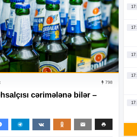
17
17
17
17
t
798
hsalçısı cərimələnə bilər –
17
16