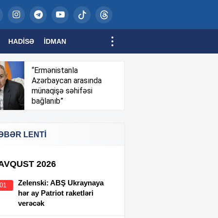
HADISƏ
İDMAN
“Ermənistanla
Azərbaycan arasında
münaqişə səhifəsi
bağlanıb”
ƏBƏR LENTİ
 AVQUST 2026
Zelenski: ABŞ Ukraynaya
:01
hər ay Patriot raketləri
verəcək