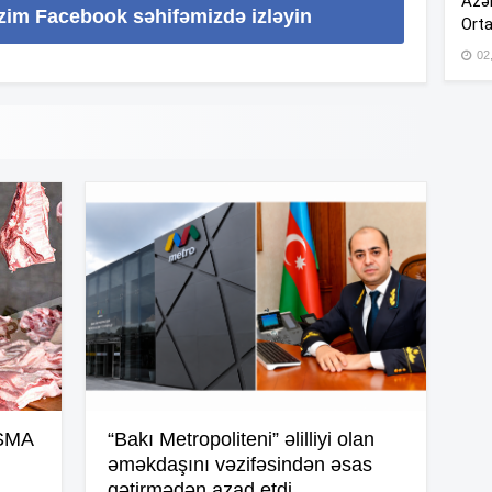
Azər
izim Facebook səhifəmizdə izləyin
Orta
12
02
12
11
11
11
11
AŞMA
“Bakı Metropoliteni” əlilliyi olan
əməkdaşını vəzifəsindən əsas
gətirmədən azad etdi