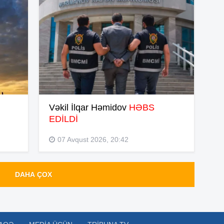
09
09
07
Vəkil İlqar Həmidov
HƏBS
EDİLDİ
20
07 Avqust 2026, 20:42
20
DAHA ÇOX
20