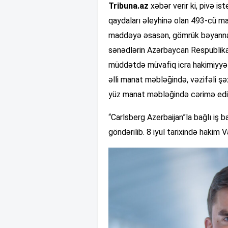
Tribuna.az
xəbər verir ki, pivə is
qaydaları əleyhinə olan 493-cü m
maddəyə əsasən, gömrük bəyannam
sənədlərin Azərbaycan Respublik
müddətdə müvafiq icra hakimiyyət
əlli manat məbləğində, vəzifəli ş
yüz manat məbləğində cərimə edili
“Carlsberg Azerbaijan”la bağlı i
göndərilib. 8 iyul tarixində hakim 