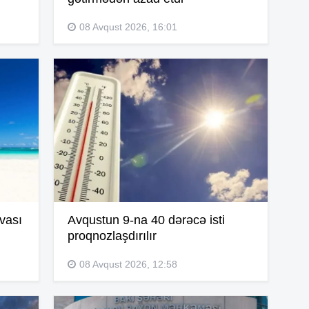
11
08 Avqust 2026, 16:01
11
10
10
avası
Avqustun 9-na 40 dərəcə isti
10
proqnozlaşdırılır
08 Avqust 2026, 12:58
09