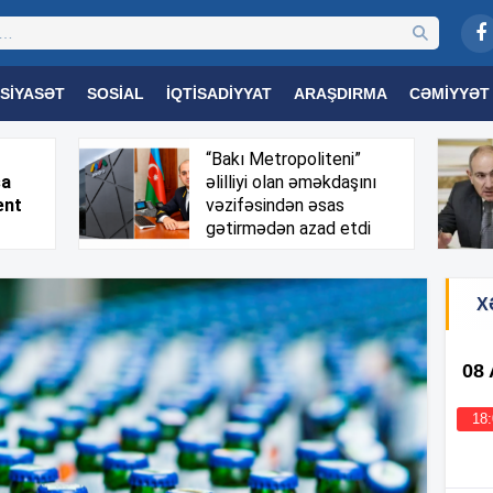
SIYASƏT
SOSIAL
İQTISADIYYAT
ARAŞDIRMA
CƏMIYYƏT
OGIYA
TƏHSIL
SAĞLAMLIQ
MARAQLI
TRIBUNA TV
“Bakı Metropoliteni”
sa
əlilliyi olan əməkdaşını
ent
vəzifəsindən əsas
gətirmədən azad etdi
X
08
18