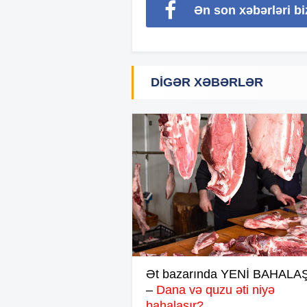
Ən son xəbərləri b
DIGƏR XƏBƏRLƏR
Ət bazarında YENİ BAHAL
–
Dana və quzu əti niyə
bahalaşır?