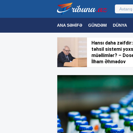
ANA SƏHIFƏ
GÜNDƏM
DÜNYA
MƏDƏNIYYƏT
MAQAZIN
TEXNOL
Hansı daha zəifdir:
təhsil sistemi yox
müəllimlər? – Dos
İlham Əhmədov