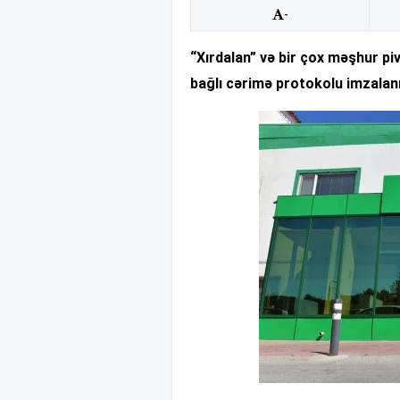
-
“Xırdalan” və bir çox məşhur piv
bağlı cərimə protokolu imzalanı