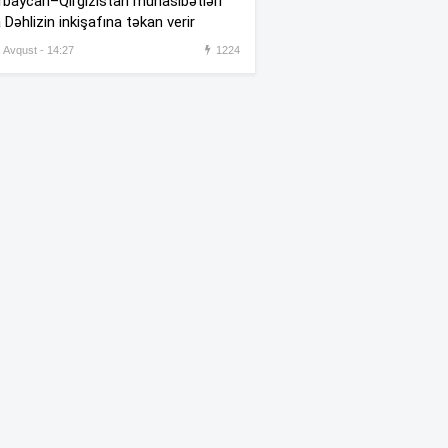
baycan–Qırğızıstan münasibətləri
 Dəhlizin inkişafına təkan verir
ABŞ Rusiyanı qorxudan
:31
sistemin sınaqlarına başladı
, Avqust - 14:27
1224
Rusiyanın itkiləri yeniləndi
:17
“Fanatlar gəlməyimi istəyirdi”
:49
–
Nəriman Axundzadə
Girişi pullu edilən İlisu
:30
şəlaləsinə qalxan yol bərbad
vəziyyətdədir –
(Video)
“Sevgilisinin maaşı 160 minə
:23
qaldırılıb, vəzifəsi yüksəldilib”
–
İddia
Gürcüstanda dövlət bayraqları
:17
yarıya endirildi