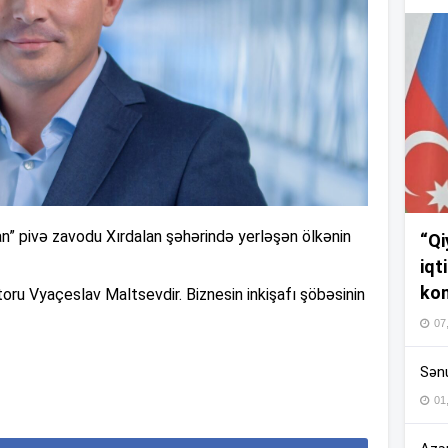
14
13
13
an” pivə zavodu Xırdalan şəhərində yerləşən ölkənin
“Qi
13
iqt
kom
toru Vyaçeslav Maltsevdir. Biznesin inkişafı şöbəsinin
07
12
Sənu
01
12