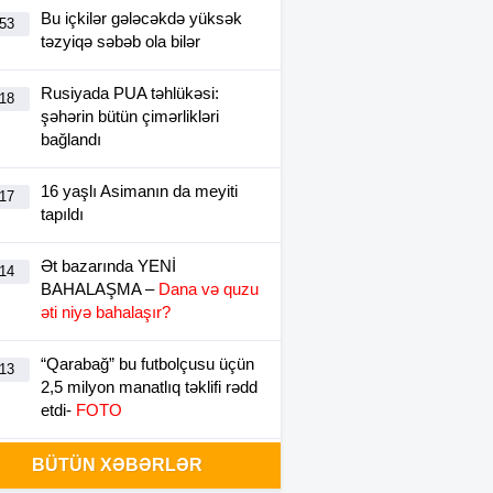
Bu içkilər gələcəkdə yüksək
:53
təzyiqə səbəb ola bilər
Rusiyada PUA təhlükəsi:
:18
şəhərin bütün çimərlikləri
bağlandı
16 yaşlı Asimanın da meyiti
:17
tapıldı
Ət bazarında YENİ
:14
BAHALAŞMA –
Dana və quzu
əti niyə bahalaşır?
“Qarabağ” bu futbolçusu üçün
:13
2,5 milyon manatlıq təklifi rədd
etdi-
FOTO
Çimərliklərə üz tutan
BÜTÜN XƏBƏRLƏR
:31
VƏTƏNDAŞLARA