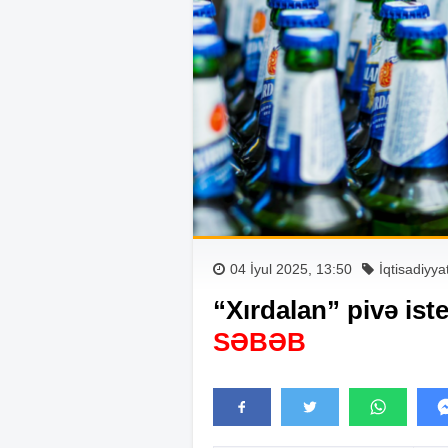
04 İyul 2025, 13:50
İqtisadiyya
“Xırdalan” pivə iste
SƏBƏB