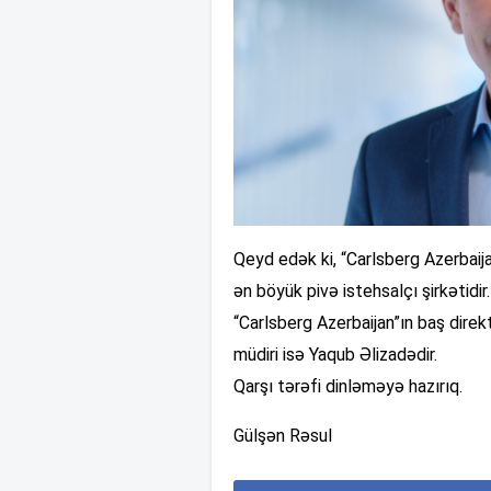
Qeyd edək ki, “Carlsberg Azerbaij
ən böyük pivə istehsalçı şirkətidir.
“Carlsberg Azerbaijan”ın baş direk
müdiri isə Yaqub Əlizadədir.
Qarşı tərəfi dinləməyə hazırıq.
Gülşən Rəsul