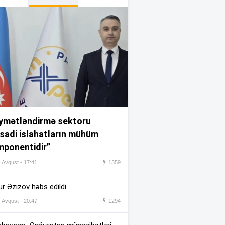
İstirahət günü çimərliklərin
:14
havası açıqlandı
Xanımının doğum günündə
:09
vəfat edibmiş…
Azad edilmiş ərazilərdə turist
:04
axını ən çox bu rayonlaradır
(ADLAR)
ymətləndirmə sektoru
Ukrayna Rusiyanın “kölgə
:03
isadi islahatların mühüm
donanması”nın 12 gəmisini
ponentidir”
vurdu
, Avqust - 17:41
1359
Avqustun 9-na 40 dərəcə isti
:58
proqnozlaşdırılır
r Əzizov həbs edildi
, Avqust - 20:47
1294
Paşinyan İlham Əliyevə zəng
:54
etdi