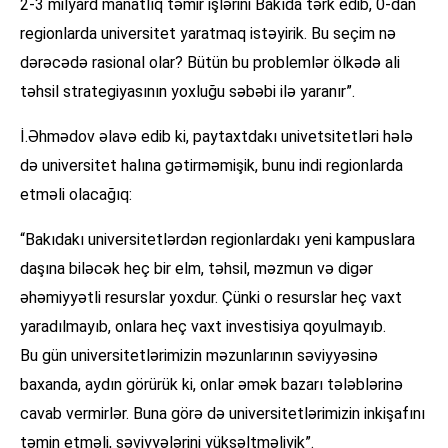
2-3 milyard manatlıq təmir işlərini Bakıda tərk edib, 0-dan
regionlarda universitet yaratmaq istəyirik. Bu seçim nə
dərəcədə rasional olar? Bütün bu problemlər ölkədə ali
təhsil strategiyasının yoxluğu səbəbi ilə yaranır”.
İ.Əhmədov əlavə edib ki, paytaxtdakı univetsitetləri hələ
də universitet halına gətirməmişik, bunu indi regionlarda
etməli olacağıq:
“Bakıdakı universitetlərdən regionlardakı yeni kampuslara
daşına biləcək heç bir elm, təhsil, məzmun və digər
əhəmiyyətli resurslar yoxdur. Çünki o resurslar heç vaxt
yaradılmayıb, onlara heç vaxt investisiya qoyulmayıb.
Bu gün universitetlərimizin məzunlarının səviyyəsinə
baxanda, aydın görürük ki, onlar əmək bazarı tələblərinə
cavab vermirlər. Buna görə də universitetlərimizin inkişafını
təmin etməli, səviyyələrini yüksəltməliyik”.