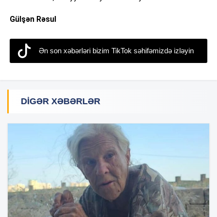
Gülşən Rəsul
Ən son xəbərləri bizim TikTok səhifəmizdə izləyin
DIGƏR XƏBƏRLƏR