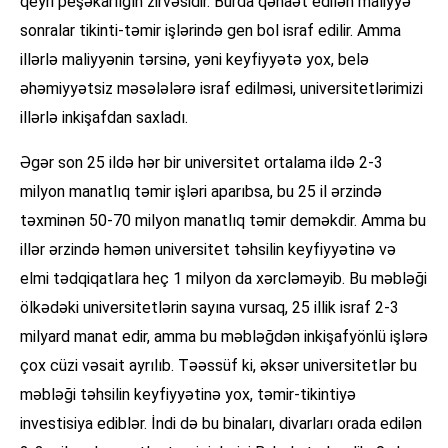
qeyri peşəkarlığın zirvəsidir. Burda qənaət edilən maliyyə
sonralar tikinti-təmir işlərində gen bol israf edilir. Amma
illərlə maliyyənin tərsinə, yəni keyfiyyətə yox, belə
əhəmiyyətsiz məsələlərə israf edilməsi, universitetlərimizi
illərlə inkişafdan saxladı.
Əgər son 25 ildə hər bir universitet ortalama ildə 2-3
milyon manatlıq təmir işləri aparıbsa, bu 25 il ərzində
təxminən 50-70 milyon manatlıq təmir deməkdir. Amma bu
illər ərzində həmən universitet təhsilin keyfiyyətinə və
elmi tədqiqatlara heç 1 milyon da xərcləməyib. Bu məbləği
ölkədəki universitetlərin sayına vursaq, 25 illik israf 2-3
milyard manat edir, amma bu məbləğdən inkişafyönlü işlərə
çox cüzi vəsait ayrılıb. Təəssüf ki, əksər universitetlər bu
məbləği təhsilin keyfiyyətinə yox, təmir-tikintiyə
investisiya ediblər. İndi də bu binaları, divarları orada edilən