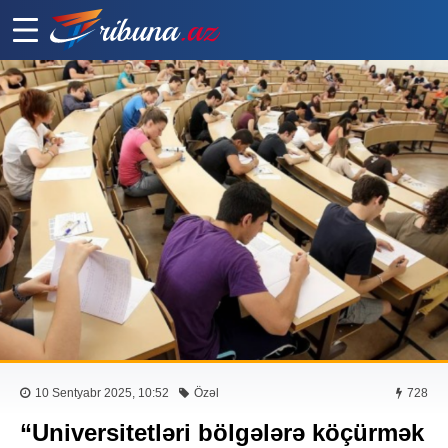
10 Sentyabr 2025, 10:52
Özəl
728
“Universitetləri bölgələrə köçürmək