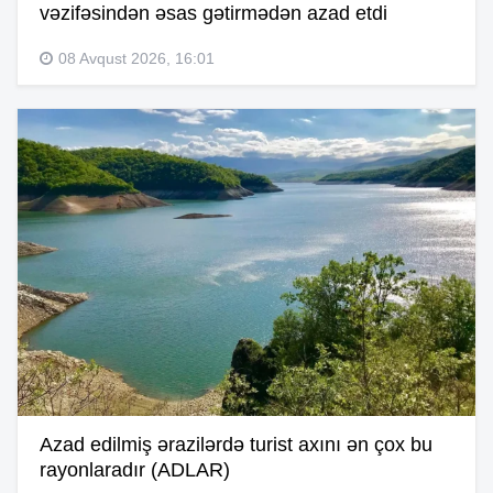
vəzifəsindən əsas gətirmədən azad etdi
08 Avqust 2026, 16:01
Azad edilmiş ərazilərdə turist axını ən çox bu
rayonlaradır (ADLAR)