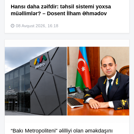
Hansı daha zəifdir: təhsil sistemi yoxsa
müəllimlər? – Dosent İlham Əhmədov
08 Avqust 2026, 16:18
“Bakı Metropoliteni” əlilliyi olan əməkdaşını