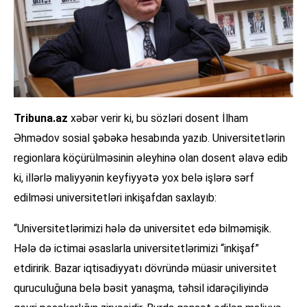
Tribuna.az
xəbər verir ki, bu sözləri dosent İlham
Əhmədov sosial şəbəkə hesabında yazıb. Universitetlərin
regionlara köçürülməsinin əleyhinə olan dosent əlavə edib
ki, illərlə maliyyənin keyfiyyətə yox belə işlərə sərf
edilməsi universitetləri inkişafdan saxlayıb:
“Universitetlərimizi hələ də universitet edə bilməmişik.
Hələ də ictimai əsaslarla universitetlərimizi “inkişaf”
etdiririk. Bazar iqtisadiyyatı dövründə müasir universitet
quruculuğuna belə bəsit yanaşma, təhsil idarəçiliyində