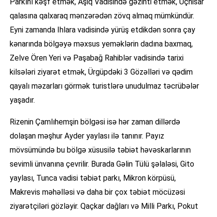
Parkını kəşf etmək, Aşiq Vadisində gəzinti etmək, Uçhisar
qalasına qalxaraq mənzərədən zövq almaq mümkündür.
Eyni zamanda Ihlara vadisində yürüş etdikdən sonra çay
kənarında bölgəyə məxsus yeməklərin dadına baxmaq,
Zelve Ören Yeri və Paşabağ Rahiblər vadisində tarixi
kilsələri ziyarət etmək, Ürgüpdəki 3 Gözəlləri və qədim
qayalı məzarları görmək turistlərə unudulmaz təcrübələr
yaşadır.
Rizenin Çamlıhemşin bölgəsi isə hər zaman dillərdə
dolaşan məşhur Ayder yaylası ilə tanınır. Payız
mövsümündə bu bölgə xüsusilə təbiət həvəskarlarının
sevimli ünvanına çevrilir. Burada Gəlin Tülü şəlaləsi, Gito
yaylası, Tunca vadisi təbiət parkı, Mikron körpüsü,
Makrevis məhəlləsi və daha bir çox təbiət möcüzəsi
ziyarətçiləri gözləyir. Qaçkar dağları və Milli Parkı, Pokut