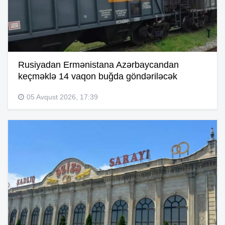
Rusiyadan Ermənistana Azərbaycandan
keçməklə 14 vaqon buğda göndəriləcək
05 Avqust 2026, 17:39