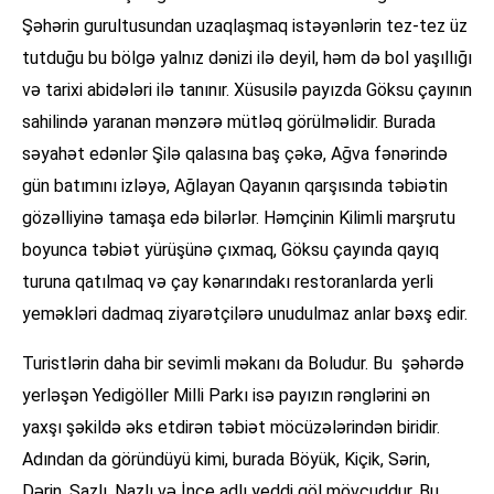
Şəhərin gurultusundan uzaqlaşmaq istəyənlərin tez-tez üz
tutduğu bu bölgə yalnız dənizi ilə deyil, həm də bol yaşıllığı
və tarixi abidələri ilə tanınır. Xüsusilə payızda Göksu çayının
sahilində yaranan mənzərə mütləq görülməlidir. Burada
səyahət edənlər Şilə qalasına baş çəkə, Ağva fənərində
gün batımını izləyə, Ağlayan Qayanın qarşısında təbiətin
gözəlliyinə tamaşa edə bilərlər. Həmçinin Kilimli marşrutu
boyunca təbiət yürüşünə çıxmaq, Göksu çayında qayıq
turuna qatılmaq və çay kənarındakı restoranlarda yerli
yeməkləri dadmaq ziyarətçilərə unudulmaz anlar bəxş edir.
Turistlərin daha bir sevimli məkanı da Boludur. Bu şəhərdə
yerləşən Yedigöller Milli Parkı isə payızın rənglərini ən
yaxşı şəkildə əks etdirən təbiət möcüzələrindən biridir.
Adından da göründüyü kimi, burada Böyük, Kiçik, Sərin,
Dərin, Sazlı, Nazlı və İnce adlı yeddi göl mövcuddur. Bu