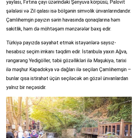
yaylası, Fırtına çayı üzərindəki Şenyuva körpüsü, Palovit
şəlaləsi və Zil qalası isə bölgənin simvolik ünvanlarındandır.
Çamlıhemşin payızın sərin havasında qonaqlarına həm
sakitlik, həm də möhtəşəm mənzərələr bəxş edir.
Türkiyə payızda səyahət etmək istəyənlərə saysız-
hesabsız seçim imkanı təqdim edir. İstanbula yaxın Ağva,
rəngarəng Yedigöller, təbii gözəllikləri ilə Maşukiyə, tarixi
ilə məşhur Kapadokya və dağları ilə seçilən Çamlıhemşin –
bunlar qısa istirahət üçün seçiləcək ən gözəl ünvanlardan
yalnız bir neçəsidir.