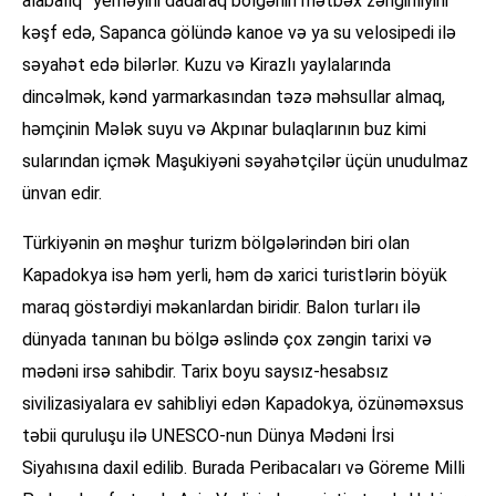
alabalıq” yeməyini dadaraq bölgənin mətbəx zənginliyini
kəşf edə, Sapanca gölündə kanoe və ya su velosipedi ilə
səyahət edə bilərlər. Kuzu və Kirazlı yaylalarında
dincəlmək, kənd yarmarkasından təzə məhsullar almaq,
həmçinin Mələk suyu və Akpınar bulaqlarının buz kimi
sularından içmək Maşukiyəni səyahətçilər üçün unudulmaz
ünvan edir.
Türkiyənin ən məşhur turizm bölgələrindən biri olan
Kapadokya isə həm yerli, həm də xarici turistlərin böyük
maraq göstərdiyi məkanlardan biridir. Balon turları ilə
dünyada tanınan bu bölgə əslində çox zəngin tarixi və
mədəni irsə sahibdir. Tarix boyu saysız-hesabsız
sivilizasiyalara ev sahibliyi edən Kapadokya, özünəməxsus
təbii quruluşu ilə UNESCO-nun Dünya Mədəni İrsi
Siyahısına daxil edilib. Burada Peribacaları və Göreme Milli