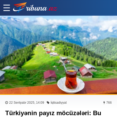
22 Sentyabr 2025, 14:09
İqtisadiyyat
766
Türkiyənin payız möcüzələri: Bu