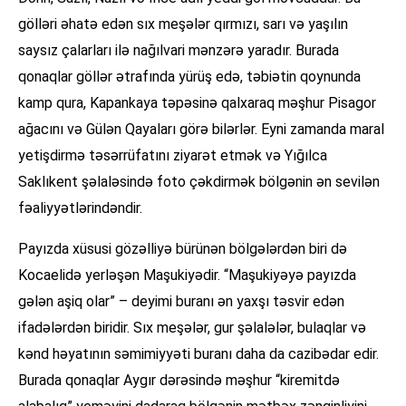
gölləri əhatə edən sıx meşələr qırmızı, sarı və yaşılın
saysız çalarları ilə nağılvari mənzərə yaradır. Burada
qonaqlar göllər ətrafında yürüş edə, təbiətin qoynunda
kamp qura, Kapankaya təpəsinə qalxaraq məşhur Pisagor
ağacını və Gülən Qayaları görə bilərlər. Eyni zamanda maral
yetişdirmə təsərrüfatını ziyarət etmək və Yığılca
Saklıkent şəlaləsində foto çəkdirmək bölgənin ən sevilən
fəaliyyətlərindəndir.
Payızda xüsusi gözəlliyə bürünən bölgələrdən biri də
Kocaelidə yerləşən Maşukiyədir. “Maşukiyəyə payızda
gələn aşiq olar” – deyimi buranı ən yaxşı təsvir edən
ifadələrdən biridir. Sıx meşələr, gur şəlalələr, bulaqlar və
kənd həyatının səmimiyyəti buranı daha da cazibədar edir.
Burada qonaqlar Aygır dərəsində məşhur “kiremitdə