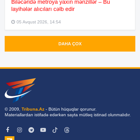
Biləcəridə metroya yaxın mənzillər – Bu
layihələr alıcıları cəlb edir
05 Avqust 2026, 14:54
DAHA ÇOX
© 2009,
Tribuna.Az
- Bütün hüquqlar qorunur.
Materiallardan istifadə edərkən sayta mütləq istinad olunmalıdır.