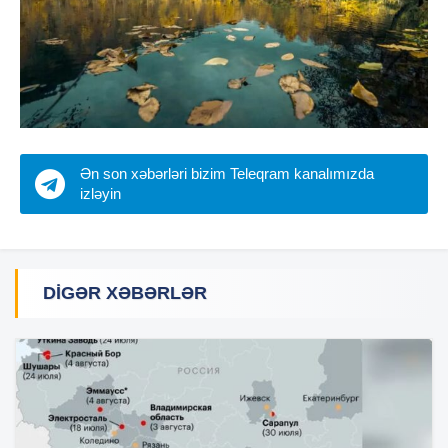
Ən son xəbərləri bizim Teleqram kanalımızda
izləyin
DIGƏR XƏBƏRLƏR