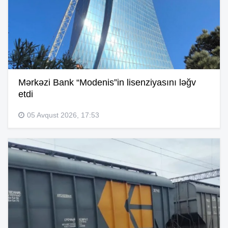
Mərkəzi Bank “Modenis”in lisenziyasını ləğv
etdi
05 Avqust 2026, 17:53