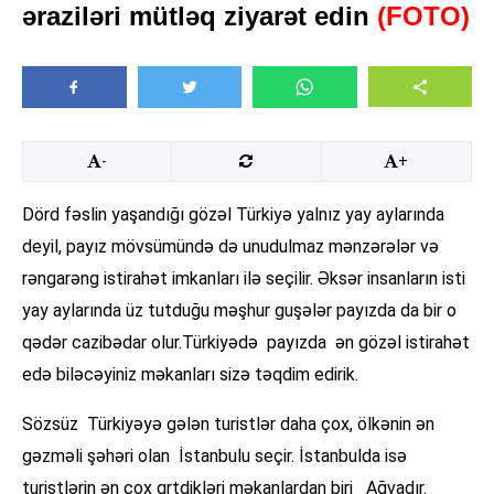
əraziləri mütləq ziyarət edin
(FOTO)
-
+
Dörd fəslin yaşandığı gözəl Türkiyə yalnız yay aylarında
deyil, payız mövsümündə də unudulmaz mənzərələr və
rəngarəng istirahət imkanları ilə seçilir. Əksər insanların isti
yay aylarında üz tutduğu məşhur guşələr payızda da bir o
qədər cazibədar olur.Türkiyədə payızda ən gözəl istirahət
edə biləcəyiniz məkanları sizə təqdim edirik.
Sözsüz Türkiyəyə gələn turistlər daha çox, ölkənin ən
gəzməli şəhəri olan İstanbulu seçir. İstanbulda isə
turistlərin ən çox grtdikləri məkanlardan biri Ağvadır.