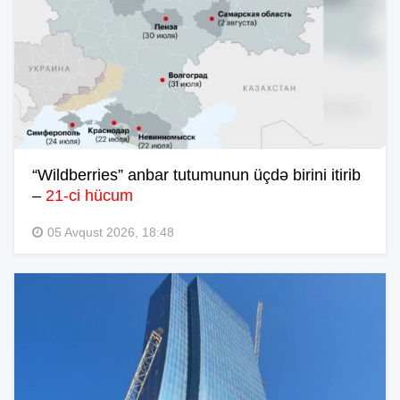
“Wildberries” anbar tutumunun üçdə birini itirib
–
21-ci hücum
05 Avqust 2026, 18:48