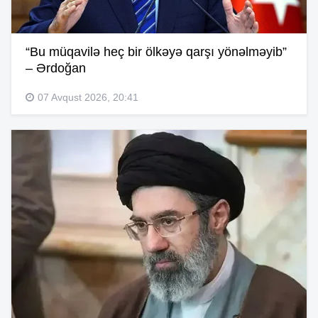
“Bu müqavilə heç bir ölkəyə qarşı yönəlməyib”
– Ərdoğan
07 Avqust 2026, 20:41