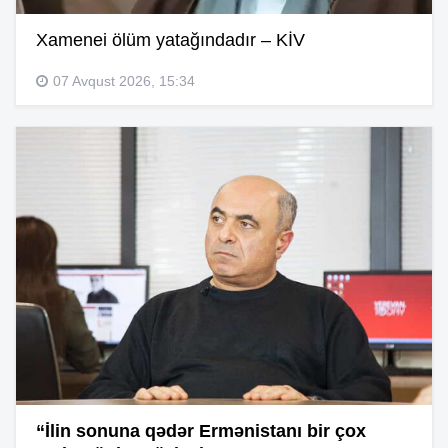
Xamenei ölüm yatağındadır – KİV
07 Avqust 2026, 15:34
“İlin sonuna qədər Ermənistanı bir çox