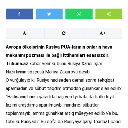
-
+
Avropa ölkələrinin Rusiya PUA-larının onların hava
məkanını pozması ilə bağlı ittihamları əsassızdır.
Tribuna.az
xəbər verir ki, bunu Rusiya Xarici İşlər
Nazirliyinin sözçüsü Mariya Zaxarova deyib.
O vurğulayıb ki, Rusiya hadisədən dərhal sonra təhqiqat
aparmadan və sübut təqdim etmədən günahkar elan edilib:
“Hadisənin hansı şəraitdə baş verdiyi hələ də bəlli deyil,
lazımi araşdırma aparılmayıb, inandırıcı sübutlar
toplanmayıb, amma günahkar artıq müəyyən edilib.Və bu,
təbii ki, Rusiyadır. Bu dəfə də Rusiyaya qarşı təxribat cəhdi