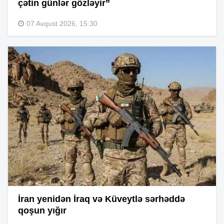
çətin günlər gözləyir”
07 Avqust 2026, 15:30
İran yenidən İraq və Küveytlə sərhəddə
qoşun yığır