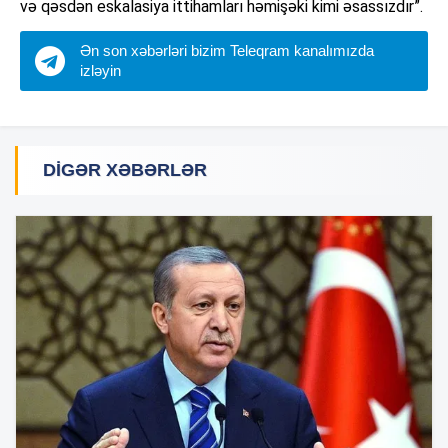
və qəsdən eskalasiya ittihamları həmişəki kimi əsassızdır”.
Ən son xəbərləri bizim Teleqram kanalımızda
izləyin
DIGƏR XƏBƏRLƏR