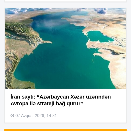
İran saytı: “Azərbaycan Xəzər üzərindən
Avropa ilə strateji bağ qurur”
07 Avqust 2026, 14:31