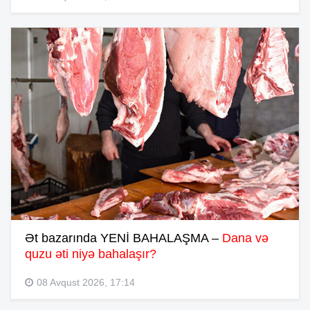
Ət bazarında YENİ BAHALAŞMA –
Dana və
quzu əti niyə bahalaşır?
08 Avqust 2026, 17:14