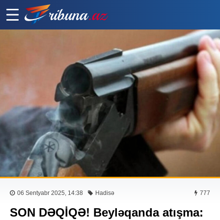
06 Sentyabr 2025, 14:38
Hadisə
777
SON DƏQİQƏ! Beyləqanda atışma: