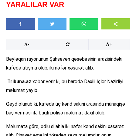
YARALILAR VAR
-
+
Beyləqan rayonunun Şahsevən qəsəbəsinin ərazisindəki
kafedə atışma olub, iki nəfər xəsarət alıb.
Tribuna.az
xəbər verir ki, bu barədə Daxili İşlər Nazirliyi
məlumat yayıb.
Qeyd olunub ki, kafedə üç kənd sakini arasında münaqişə
baş verməsi ilə bağlı polisə məlumat daxil olub.
Məlumata görə, odlu silahla iki nəfər kənd sakini xasarət
alıb. Cinayət əməlini törədən şəxs məlumdur, onun