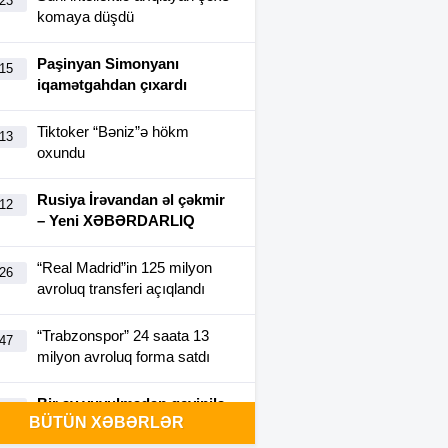
:23
komaya düşdü
Paşinyan Simonyanı
:15
iqamətgahdan çıxardı
Tiktoker “Bəniz”ə hökm
:13
oxundu
Rusiya İrəvandan əl çəkmir
:12
– Yeni XƏBƏRDARLIQ
“Real Madrid”in 125 milyon
:26
avroluq transferi açıqlandı
“Trabzonspor” 24 saata 13
:47
milyon avroluq forma satdı
Bir ay yuyulmadan geyinilə
:40
BÜTÜN XƏBƏRLƏR
bilən futbolka yaradıldı-
FOTO