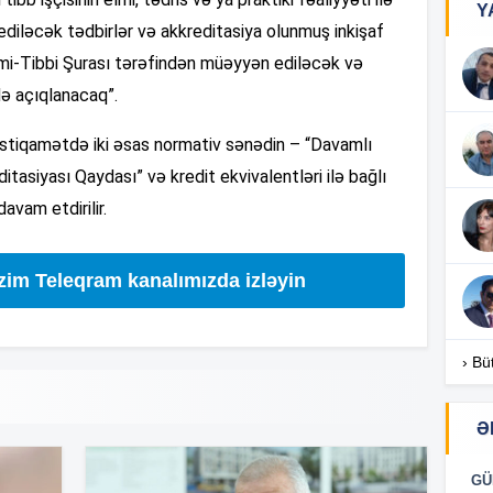
Y
 ediləcək tədbirlər və akkreditasiya olunmuş inkişaf
16
Elmi-Tibbi Şurası tərəfindən müəyyən ediləcək və
də açıqlanacaq”.
bu istiqamətdə iki əsas normativ sənədin – “Davamlı
16
ditasiyası Qaydası” və kredit ekvivalentləri ilə bağlı
davam etdirilir.
16
izim Teleqram kanalımızda izləyin
16
› Bü
Ə
16
GÜ