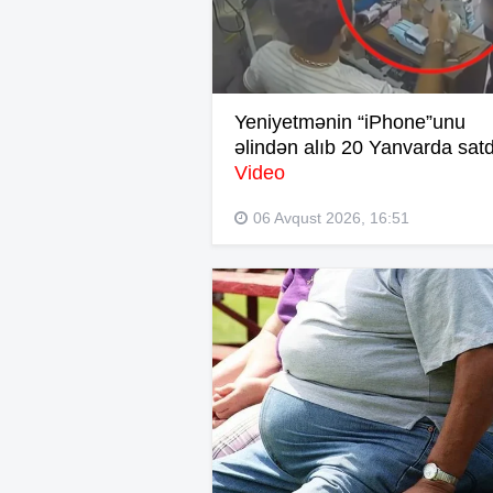
Yeniyetmənin “iPhone”unu
əlindən alıb 20 Yanvarda satd
Video
06 Avqust 2026, 16:51