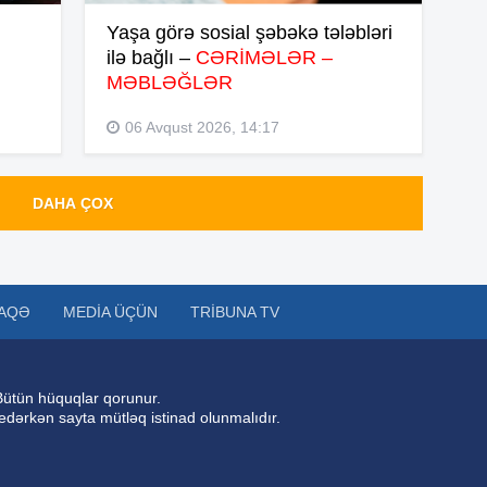
Yaşa görə sosial şəbəkə tələbləri
ilə bağlı –
CƏRİMƏLƏR –
14
MƏBLƏĞLƏR
06 Avqust 2026, 14:17
14
DAHA ÇOX
14
AQƏ
MEDIA ÜÇÜN
TRIBUNA TV
14
Bütün hüquqlar qorunur.
 edərkən sayta mütləq istinad olunmalıdır.
14