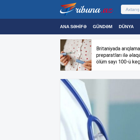
ANA SƏHIFƏ
GÜNDƏM
DÜNYA
MƏDƏNIYYƏT
MAQAZIN
TEXNOL
Britaniyada arıqlama
preparatları ilə əlaqə
ölüm sayı 100-ü keç