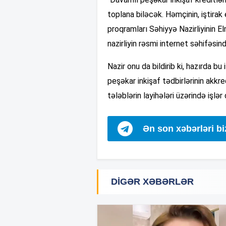
toplana biləcək. Həmçinin, iştirak
proqramları Səhiyyə Nazirliyinin 
nazirliyin rəsmi internet səhifəsin
Nazir onu da bildirib ki, hazırda 
peşəkar inkişaf tədbirlərinin akkre
tələblərin layihələri üzərində işlər 
Ən son xəbərləri b
DIGƏR XƏBƏRLƏR