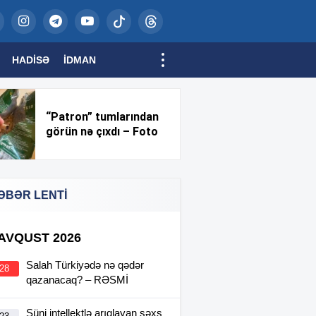
HADISƏ
İDMAN
“Patron” tumlarından
görün nə çıxdı – Foto
ƏBƏR LENTİ
 AVQUST 2026
Salah Türkiyədə nə qədər
:28
qazanacaq? – RƏSMİ
Süni intellektlə arıqlayan şəxs