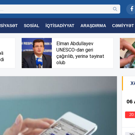
SIYASƏT
SOSIAL
İQTISADIYYAT
ARAŞDIRMA
CƏMIYYƏT
OGIYA
TƏHSIL
SAĞLAMLIQ
MARAQLI
TRIBUNA TV
Elman Abdullayev
UNESCO-dan geri
li
çağırılıb, yerinə təyinat
di
olub
X
06
20