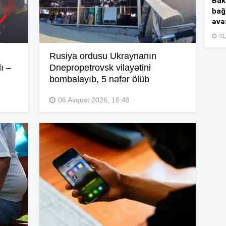
Bakı
bağ
əvə
15
31,
Rusiya ordusu Ukraynanın
ı –
Dnepropetrovsk vilayətini
15
bombalayıb, 5 nəfər ölüb
06 Avqust 2026, 16:48
15
15
15