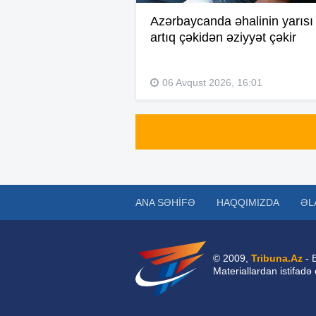
Azərbaycanda əhalinin yarısı
artıq çəkidən əziyyət çəkir
06 Avqust 2026, 16:01
ANA SƏHIFƏ
HAQQIMIZDA
ƏL
© 2009,
Tribuna.Az
- 
Materiallardan istifadə