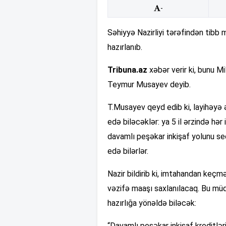
-
Səhiyyə Nazirliyi tərəfindən tibb 
hazırlanıb.
Tribuna.az
xəbər verir ki, bunu Mi
Teymur Musayev deyib.
T.Musayev qeyd edib ki, layihəyə əs
edə biləcəklər: ya 5 il ərzində hə
davamlı peşəkar inkişaf yolunu seç
edə bilərlər.
Nazir bildirib ki, imtahandan keç
vəzifə maaşı saxlanılacaq. Bu mü
hazırlığa yönəldə biləcək:
“Davamlı peşəkar inkişaf kreditləri 