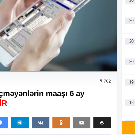
20
20
20
20
762
19
eçməyənlərin maaşı 6 ay
İR
18
18